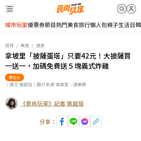
城市玩家
優惠券
節目
熱門
美食
旅行
懶人包
親子
生活
日韓
首頁
/
美食
/
速食
拿坡里「披薩蛋塔」只要42元！大披薩買
一送一，加碼免費送５塊義式炸雞
全台
｜撰文 張庭瑄｜圖片來源 拿坡里、達美樂
《食尚玩家》記者 張庭瑄
分享：