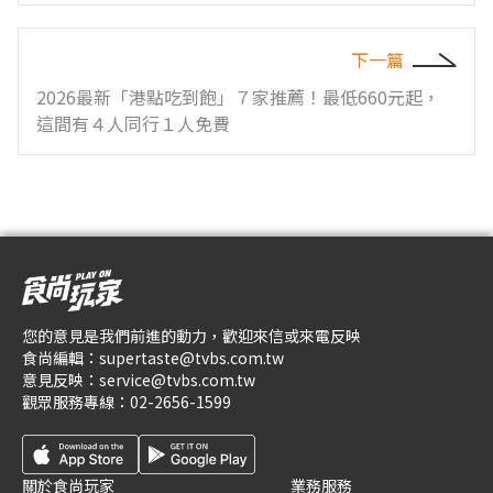
下一篇
2026最新「港點吃到飽」７家推薦！最低660元起，
這間有４人同行１人免費
您的意見是我們前進的動力，歡迎來信或來電反映
食尚編輯：
supertaste@tvbs.com.tw
意見反映：
service@tvbs.com.tw
觀眾服務專線：
02-2656-1599
關於食尚玩家
業務服務