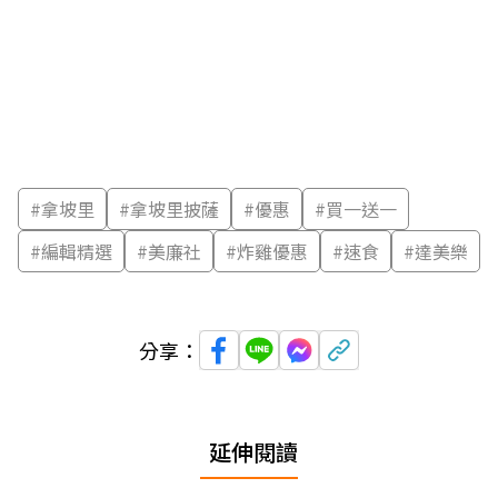
#
拿坡里
#
拿坡里披薩
#
優惠
#
買一送一
#
編輯精選
#
美廉社
#
炸雞優惠
#
速食
#
達美樂
分享：
延伸閱讀