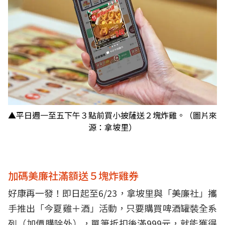
▲平日週一至五下午３點前買小披薩送２塊炸雞。（圖片來
源：拿坡里）
加碼美廉社滿額送５塊炸雞券
好康再一發！即日起至6/23，拿坡里與「美廉社」攜
手推出「今夏雞＋酒」活動，只要購買啤酒罐裝全系
列（加價購除外），單筆折扣後滿999元，就能獲得