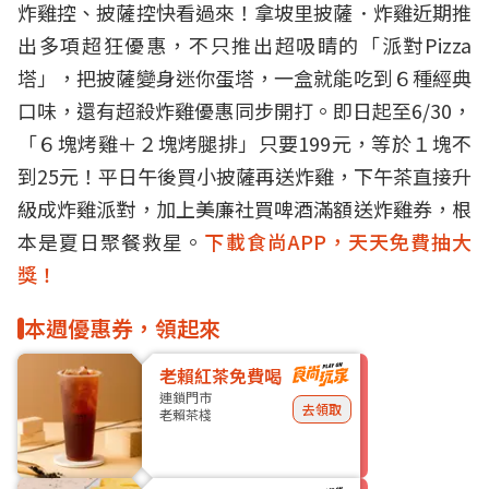
炸雞控、披薩控快看過來！拿坡里披薩．炸雞近期推
出多項超狂優惠，不只推出超吸睛的「派對Pizza
塔」，把披薩變身迷你蛋塔，一盒就能吃到６種經典
口味，還有超殺炸雞優惠同步開打。即日起至6/30，
「６塊烤雞＋２塊烤腿排」只要199元，等於１塊不
到25元！平日午後買小披薩再送炸雞，下午茶直接升
級成炸雞派對，加上美廉社買啤酒滿額送炸雞券，根
本是夏日聚餐救星。
下載食尚APP，天天免費抽大
獎！
本週優惠券，領起來
老賴紅茶免費喝
連鎖門市
去領取
老賴茶棧