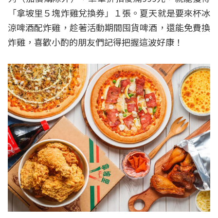
「拿坡里５塊炸雞兌換券」１張。夏天就是要來杯冰
涼啤酒配炸雞，趁著活動期間囤貨啤酒，還能免費換
炸雞，喜歡小酌的朋友們記得把握這波好康！