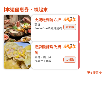
本週優惠券，領起來
火鍋吃到飽８折
高雄
去領取
Smile One精緻涮涮鍋
招牌酸辣湯免費
喝
高雄・鳳山區
去領取
今鼎手工水餃
更多優惠