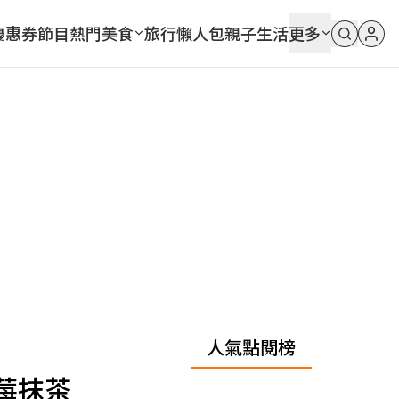
優惠券
節目
熱門
美食
旅行
懶人包
親子
生活
更多
人氣點閱榜
莓抹茶