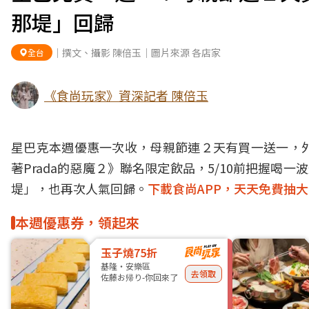
那堤」回歸
｜撰文、攝影 陳倍玉｜圖片來源 各店家
全台
《食尚玩家》資深記者 陳倍玉
星巴克本週優惠一次收，母親節連２天有買一送一，
著Prada的惡魔２》聯名限定飲品，5/10前把握喝
堤」，也再次人氣回歸。
下載食尚APP，天天免費抽
本週優惠券，領起來
玉子燒75折
基隆・安樂區
去領取
佐藤お帰り-你回來了