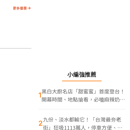
更多優惠
小編強推薦
黑白大廚名店「甜蜜蜜」首度登台！
1
開幕時間、地點搶看，必嗑麻辣奶油
蝦
九份、淡水都輸它！「台灣最夯老
2
街」狂吸1113萬人，停車方便、特