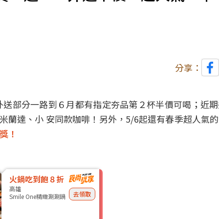
分享：
外送部分一路到６月都有指定夯品第２杯半價可喝；近期
一波米蘭達、小 安同款咖啡！另外，5/6起還有春季超人氣
大獎！
火鍋吃到飽８折
高雄
去領取
Smile One精緻涮涮鍋