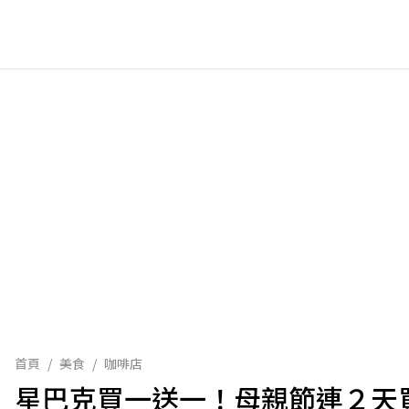
首頁
/
美食
/
咖啡店
星巴克買一送一！母親節連２天