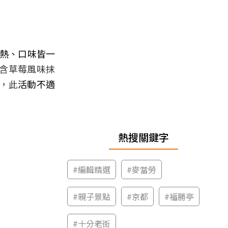
熱、口味皆一
含草莓風味抹
，此
活動不適
熱搜關鍵字
#
編輯精選
#
麥當勞
#
親子景點
#
京都
#
福勝亭
#
十分老街