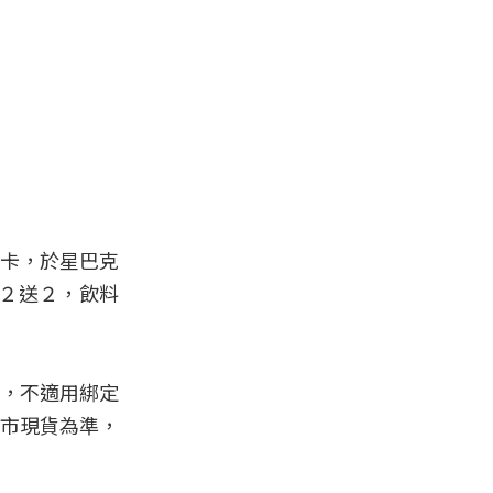
名卡，於星巴克
２送２，飲料
易，不適用綁定
門市現貨為準，