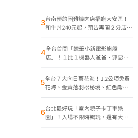
色美食多
台南預約困難燒肉店插旗大安區！
3
和牛丼240元起，預告再開２分店、
地點曝光
全台首間「蠟筆小新電影旗艦
4
店」！１比１機器人爸爸、邪惡正
男，百款周邊買翻
全台７大向日葵花海！1.2公頃免費
5
花海、金黃落羽松秘境、紅色鐵橋
同框
台北最好玩「室內親子卡丁車樂
6
園」！入場不限時暢玩，還有大螢
幕Switch遊戲區