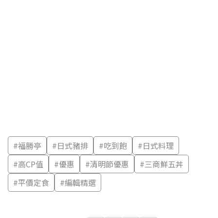
#
福勝亭
#
日式豬排
#
吃到飽
#
日式料理
#
高CP值
#
優惠
#
清明節優惠
#
三商鮮五丼
#
平價定食
#
編輯精選