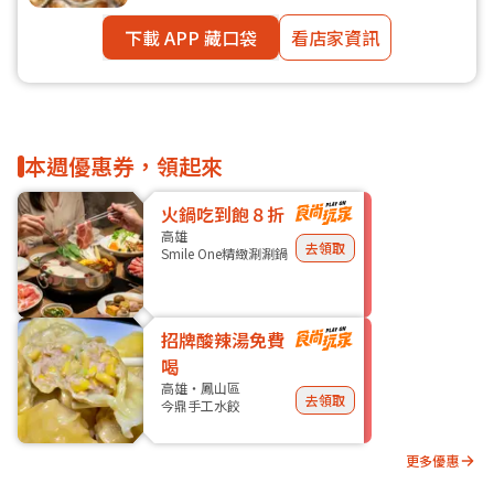
下載 APP 藏口袋
看店家資訊
本週優惠券，領起來
火鍋吃到飽８折
高雄
去領取
Smile One精緻涮涮鍋
招牌酸辣湯免費
喝
高雄・鳳山區
去領取
今鼎手工水餃
更多優惠