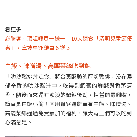
看更多：
必勝客、頂呱呱買一送一！10大速食「清明兒童節優
惠」，拿坡里炸雞買６送３
白飯、味噌湯、高麗菜絲吃到飽
「叻沙豬排丼定食」將金黃酥脆的厚切豬排，浸在濃
郁辛香的叻沙醬汁中，吃得到蝦膏的鮮鹹與香茅清
香，隨後而來還有淡淡的微辣後勁，相當開胃唰嘴，
簡直是白飯小偷！內用顧客還能享有白飯、味噌湯、
高麗菜絲通通免費續加的福利，讓大胃王們可以吃到
心滿意足。