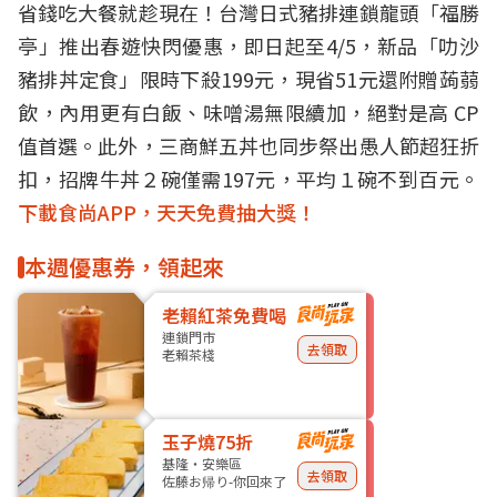
省錢吃大餐就趁現在！台灣日式豬排連鎖龍頭「福勝
亭」推出春遊快閃優惠，即日起至4/5，新品「叻沙
豬排丼定食」限時下殺199元，現省51元還附贈蒟蒻
飲，內用更有白飯、味噌湯無限續加，絕對是高 CP
值首選。此外，三商鮮五丼也同步祭出愚人節超狂折
扣，招牌牛丼２碗僅需197元，平均１碗不到百元。
下載食尚APP，天天免費抽大獎！
本週優惠券，領起來
老賴紅茶免費喝
連鎖門市
去領取
老賴茶棧
玉子燒75折
基隆・安樂區
去領取
佐藤お帰り-你回來了