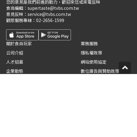
您的意見是我們前進的動力，歡迎來信或來電反映
食尚編輯：
supertaste@tvbs.com.tw
意見反映：
service@tvbs.com.tw
觀眾服務專線：
02-2656-1599
關於食尚玩家
業務服務
公司介紹
隱私權政策
人才招募
網站使用協定
企業動態
數位廣告與贊助政策
優惠券店家招募
節目版權銷售
創作者招募
公開招標
節目表
官方聲明
版權宣告
星藝象娛樂