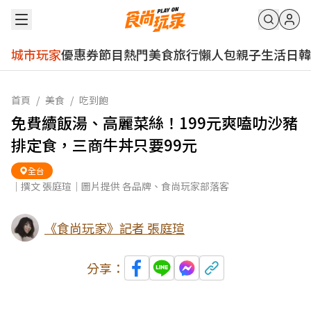
城市玩家
優惠券
節目
熱門
美食
旅行
懶人包
親子
生活
日韓
首頁
/
美食
/
吃到飽
免費續飯湯、高麗菜絲！199元爽嗑叻沙豬
排定食，三商牛丼只要99元
全台
｜撰文 張庭瑄｜圖片提供 各品牌、食尚玩家部落客
《食尚玩家》記者 張庭瑄
分享：