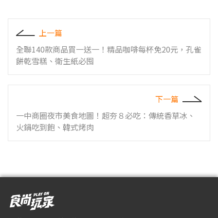
上一篇
全聯140款商品買一送一！精品咖啡每杯免20元，孔雀
餅乾雪糕、衛生紙必囤
下一篇
一中商圈夜市美食地圖！超夯８必吃：傳統香草冰、
火鍋吃到飽、韓式烤肉