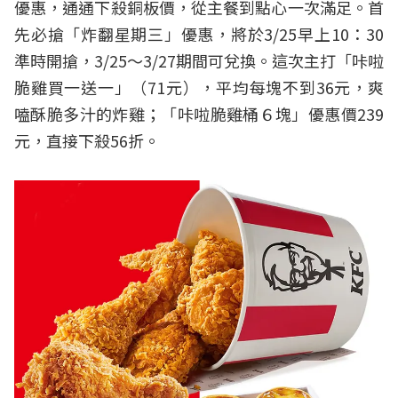
優惠，通通下殺銅板價，從主餐到點心一次滿足。首
先必搶「炸翻星期三」優惠，將於3/25早上10：30
準時開搶，3/25～3/27期間可兌換。這次主打「咔啦
脆雞買一送一」（71元），平均每塊不到36元，爽
嗑酥脆多汁的炸雞；「咔啦脆雞桶６塊」優惠價239
元，直接下殺56折。