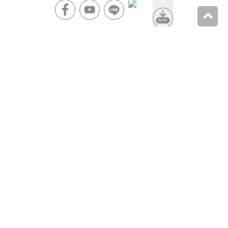
上一篇
台南第１間「玉兔壽喜燒」來了！398元起吃到飽，自
助蔬菜吧、蛋慕斯無限續
下一篇
比臉大雞排只要65元！肉排厚實、外酥內嫩，學區限
定佛心美食就在火車站對面