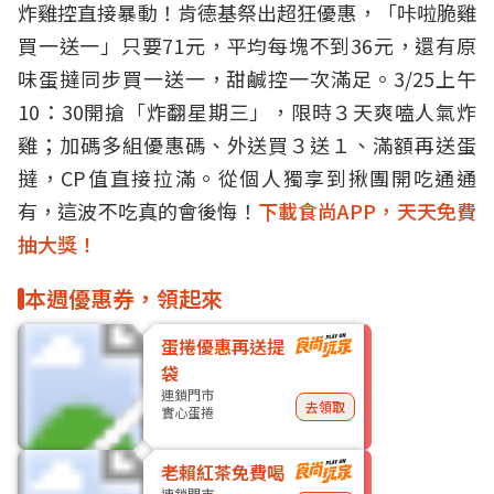
炸雞控直接暴動！肯德基祭出超狂優惠，「咔啦脆雞
買一送一」只要71元，平均每塊不到36元，還有原
味蛋撻同步買一送一，甜鹹控一次滿足。3/25上午
10：30開搶「炸翻星期三」，限時３天爽嗑人氣炸
雞；加碼多組優惠碼、外送買３送１、滿額再送蛋
撻，CP值直接拉滿。從個人獨享到揪團開吃通通
有，這波不吃真的會後悔！
下載食尚APP，天天免費
抽大獎！
本週優惠券，領起來
蛋捲優惠再送提
袋
連鎖門市
去領取
實心蛋捲
老賴紅茶免費喝
連鎖門市