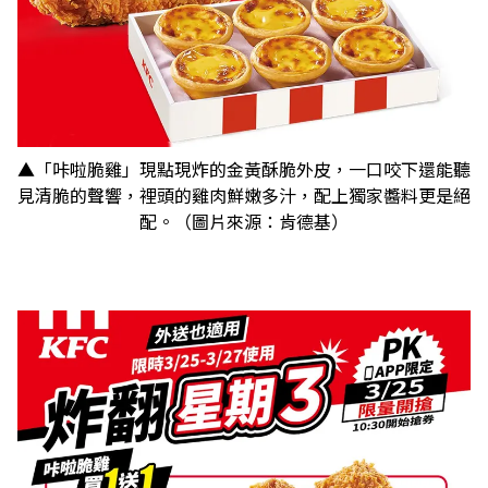
▲「咔啦脆雞」現點現炸的金黃酥脆外皮，一口咬下還能聽
見清脆的聲響，裡頭的雞肉鮮嫩多汁，配上獨家醬料更是絕
配。（圖片來源：肯德基）