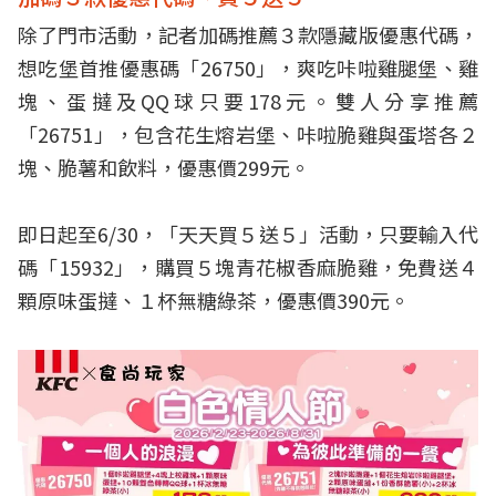
除了門市活動，記者加碼推薦３款隱藏版優惠代碼，
想吃堡首推優惠碼「26750」，爽吃咔啦雞腿堡、雞
塊、蛋撻及QQ球只要178元。雙人分享推薦
「26751」，包含花生熔岩堡、咔啦脆雞與蛋塔各２
塊、脆薯和飲料，優惠價299元。
即日起至6/30，「天天買５送５」活動，只要輸入代
碼「15932」，購買５塊青花椒香麻脆雞，免費送４
顆原味蛋撻、１杯無糖綠茶，優惠價390元。