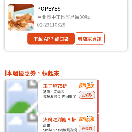
POPEYES
台北市中正區許昌街30號
02-23110328
下載 APP 藏口袋
看店家資訊
本週優惠券，領起來
玉子燒75折
基隆・安樂區
去領取
佐藤お帰り-你回來了
火鍋吃到飽８折
高雄
去領取
Smile One精緻涮涮鍋