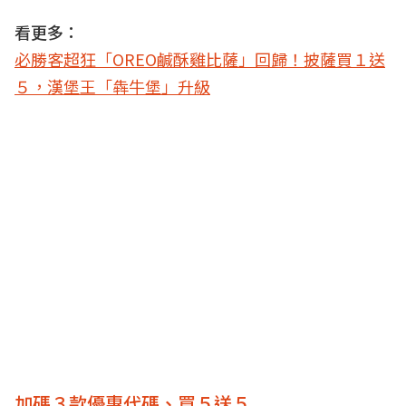
看更多：
必勝客超狂「OREO鹹酥雞比薩」回歸！披薩買１送
５，漢堡王「犇牛堡」升級
加碼３款優惠代碼、買５送５