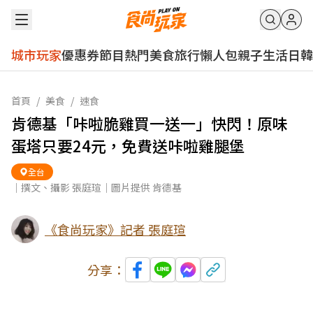
城市玩家
優惠券
節目
熱門
美食
旅行
懶人包
親子
生活
日韓
首頁
/
美食
/
速食
肯德基「咔啦脆雞買一送一」快閃！原味
蛋塔只要24元，免費送咔啦雞腿堡
全台
｜撰文、攝影 張庭瑄｜圖片提供 肯德基
《食尚玩家》記者 張庭瑄
分享：