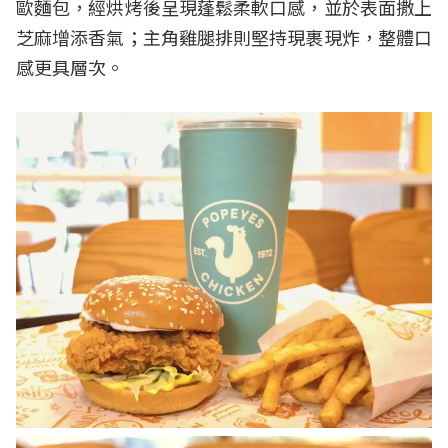
歐麵包，經烘烤後呈現蓬鬆柔軟口感，並於表面撒上
芝麻增添香氣；主角雞腿排則堅持現裹現炸，整體口
感更具層次。