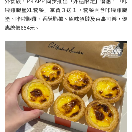
外食族，PK APP 同步推出「外送限定」優惠，「咔
啦雞腿堡XL套餐」享買３送１，套餐內含咔啦雞腿
堡、咔啦脆雞、香酥脆薯、原味蛋撻及百事可樂，優
惠總價654元。