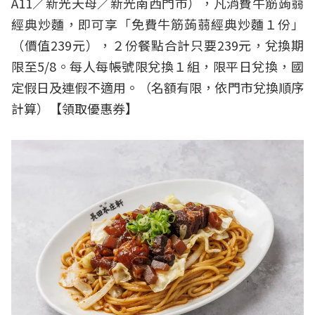
A11／新光天母／新光南西門市），凡消費牛筋蒟蒻
經典炒麵，即可享「免費牛筋蒟蒻經典炒麵１份」
（價值239元），２份餐點合計只要239元，兌換期
限至5/8。每人每帳號限兌換１組，限平日兌換，國
定假日及連假不適用。（名額有限，依門市兌換順序
計算）【
領取優惠券
】