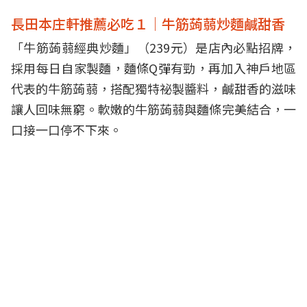
長田本庄軒推薦必吃１｜牛筋蒟蒻炒麵鹹甜香
「牛筋蒟蒻經典炒麵」（239元）是店內必點招牌，
採用每日自家製麵，麵條Q彈有勁，再加入神戶地區
代表的牛筋蒟蒻，搭配獨特祕製醬料，鹹甜香的滋味
讓人回味無窮。軟嫩的牛筋蒟蒻與麵條完美結合，一
口接一口停不下來。