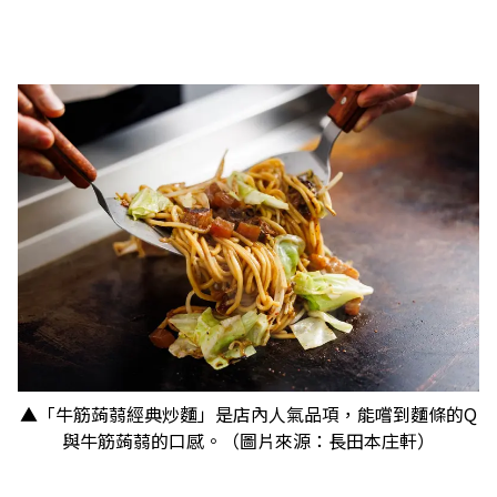
▲「牛筋蒟蒻經典炒麵」是店內人氣品項，能嚐到麵條的Q
與牛筋蒟蒻的口感。（圖片來源：長田本庄軒）