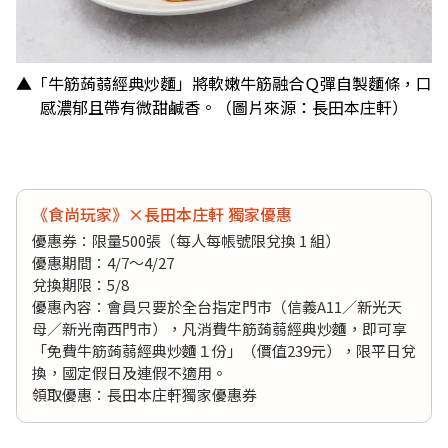
▲「牛筋蒟蒻經典炒麵」將軟嫩牛筋融合Ｑ彈自製麵條，口
感濃郁且帶有微甜鹹香。（圖片來源：長田本庄軒）
《食尚玩家》×長田本庄軒 獨家優惠
優惠券：限量500張（每人每帳號限兌換 1 組）
優惠期間：4/7～4/27
兌換期限：5/8
優惠內容：會員只要於全台指定門市（信義A11／新光天
母／新光南西門市），凡消費牛筋蒟蒻經典炒麵，即可享
「免費牛筋蒟蒻經典炒麵１份」（價值239元），限平日兌
換，國定假日及連假不適用。
領取優惠：
長田本庄軒獨家優惠券