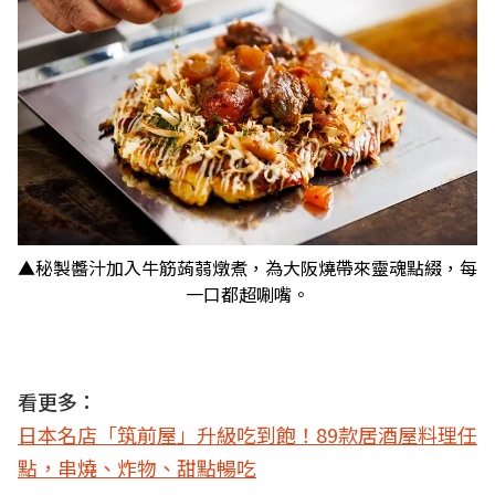
▲秘製醬汁加入牛筋蒟蒻燉煮，為大阪燒帶來靈魂點綴，每
一口都超唰嘴。
看更多：
日本名店「筑前屋」升級吃到飽！89款居酒屋料理任
點，串燒、炸物、甜點暢吃