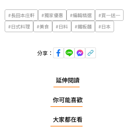
#
長田本庄軒
#
獨家優惠
#
編輯精選
#
買一送一
#
日式料理
#
美食
#
日料
#
鐵板麵
#
日本
分享：
延伸閱讀
你可能喜歡
大家都在看