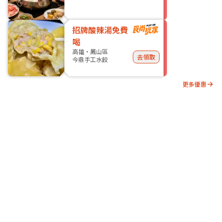
招牌酸辣湯免費
喝
高雄・鳳山區
去領取
今鼎手工水餃
更多優惠