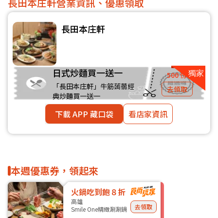
長田本庄軒營業資訊、優惠領取
長田本庄軒
日式炒麵買一送一
500 份
「長田本庄軒」牛筋蒟蒻經
去領取
典炒麵買一送一
下載 APP 藏口袋
看店家資訊
本週優惠券，領起來
火鍋吃到飽８折
高雄
去領取
Smile One精緻涮涮鍋