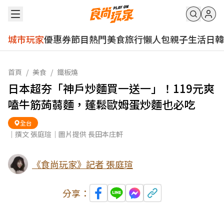
城市玩家
優惠券
節目
熱門
美食
旅行
懶人包
親子
生活
日韓
首頁
/
美食
/
鐵板燒
日本超夯「神戶炒麵買一送一」！119元爽
嗑牛筋蒟蒻麵，蓬鬆歐姆蛋炒麵也必吃
全台
｜撰文 張庭瑄｜圖片提供 長田本庄軒
《食尚玩家》記者 張庭瑄
分享：