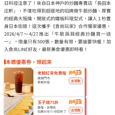
日料控注意了！來自日本神戶的炒麵專賣店「長田本
庄軒」，不僅吃得到超道地的招牌燉牛筋炒麵、厚實
的經典大阪燒，開放式的鐵板料理型式，讓人１秒置
身日本街頭！這次攜手《食尚玩家》合作獨家優惠，
2026/4/7～4/27推出「牛筋蒟蒻經典炒麵買一送
一」，限量只有500張，數量有限，要搶要快喔！
加
入食尚LINE好友，最新美食優惠即時看！
本週優惠券，領起來
老賴紅茶免費喝
連鎖門市
去領取
老賴茶棧
玉子燒75折
基隆・安樂區
去領取
佐藤お帰り-你回來了