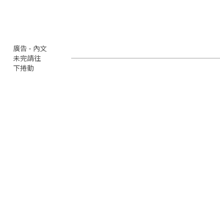
廣告 - 內文
未完請往
下捲動