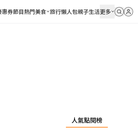
優惠券
節目
熱門
美食
旅行
懶人包
親子
生活
更多
人氣點閱榜