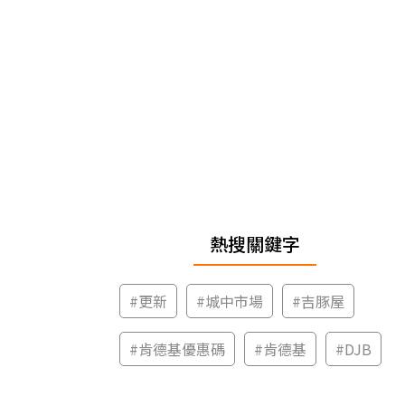
熱搜關鍵字
#
更新
#
城中市場
#
吉豚屋
#
肯德基優惠碼
#
肯德基
#
DJB