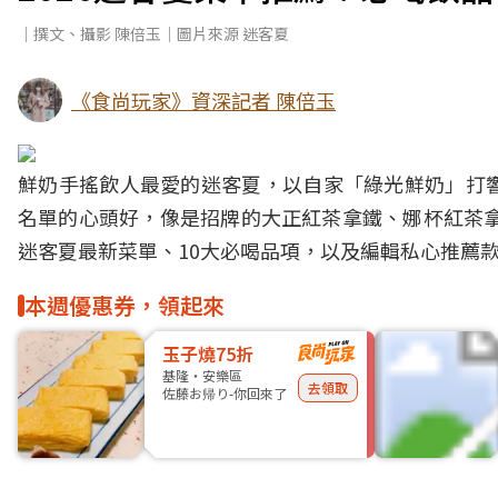
｜撰文、攝影 陳倍玉｜圖片來源 迷客夏
《食尚玩家》資深記者 陳倍玉
鮮奶手搖飲人最愛的迷客夏，以自家「綠光鮮奶」打
名單的心頭好，像是招牌的大正紅茶拿鐵、娜杯紅茶拿
迷客夏最新菜單、10大必喝品項，以及編輯私心推薦
本週優惠券，領起來
玉子燒75折
基隆・安樂區
去領取
佐藤お帰り-你回來了