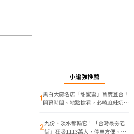
小編強推薦
黑白大廚名店「甜蜜蜜」首度登台！
1
開幕時間、地點搶看，必嗑麻辣奶油
蝦
九份、淡水都輸它！「台灣最夯老
2
街」狂吸1113萬人，停車方便、特