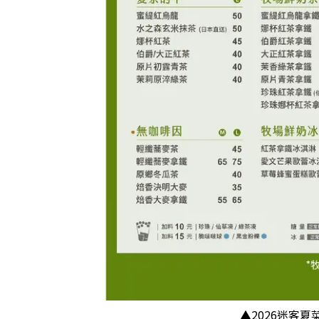
【迷客夏推薦必喝】10. 芋頭鮮奶
編輯私心推薦迷客夏飲品
Threads網友推薦：迷客夏必喝人氣榜
▲2026迷客