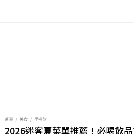
首頁
/
美食
/
手搖飲
2026迷客夏菜單推薦！必喝飲品