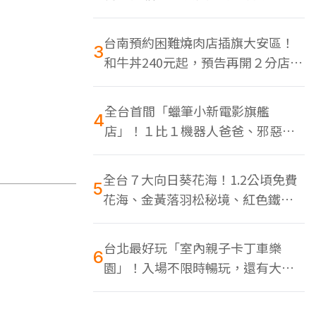
色美食多
台南預約困難燒肉店插旗大安區！
3
和牛丼240元起，預告再開２分店、
地點曝光
全台首間「蠟筆小新電影旗艦
4
店」！１比１機器人爸爸、邪惡正
男，百款周邊買翻
全台７大向日葵花海！1.2公頃免費
5
花海、金黃落羽松秘境、紅色鐵橋
同框
台北最好玩「室內親子卡丁車樂
6
園」！入場不限時暢玩，還有大螢
幕Switch遊戲區