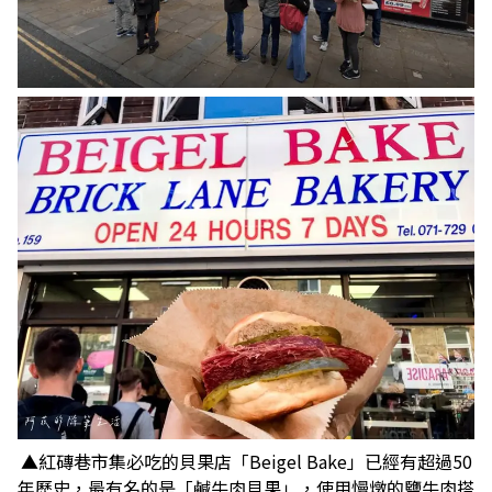
▲紅磚巷市集必吃的貝果店「Beigel Bake」已經有超過50
年歷史，最有名的是「鹹牛肉貝果」，使用慢燉的鹽牛肉搭