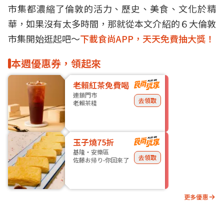
市集都濃縮了倫敦的活力、歷史、美食、文化於精
華，如果沒有太多時間，那就從本文介紹的６大倫敦
市集開始逛起吧～
下載食尚APP，天天免費抽大獎！
本週優惠券，領起來
老賴紅茶免費喝
連鎖門市
去領取
老賴茶棧
玉子燒75折
基隆・安樂區
去領取
佐藤お帰り-你回來了
更多優惠