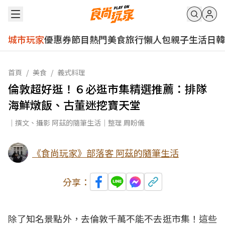
城市玩家
優惠券
節目
熱門
美食
旅行
懶人包
親子
生活
日韓
首頁
/
美食
/
義式料理
倫敦超好逛！６必逛市集精選推薦：排隊
海鮮燉飯、古董迷挖寶天堂
｜撰文、攝影 阿茲的隨筆生活｜整理 周盼儀
《食尚玩家》部落客 阿茲的隨筆生活
分享：
除了知名景點外，去倫敦千萬不能不去逛市集！這些