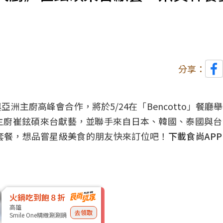
分享：
主廚高峰會合作，將於5/24在「Bencotto」餐廳
韓國主廚崔鉉碩來台獻藝，並聯手來自日本、韓國、泰國與
套餐，想品嘗星級美食的朋友快來訂位吧！
下載食尚AP
火鍋吃到飽８折
高雄
去領取
Smile One精緻涮涮鍋