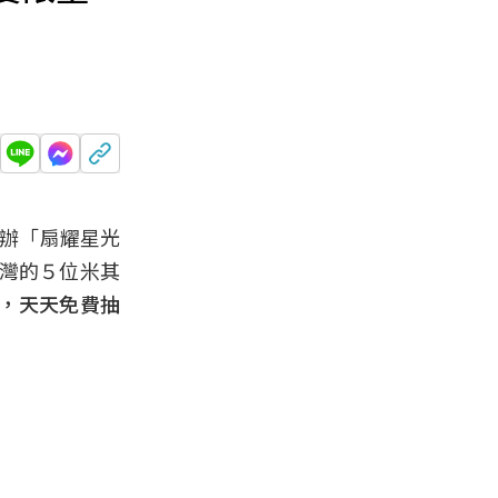
舉辦「扇耀星光
台灣的５位米其
P，天天免費抽