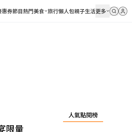
優惠券
節目
熱門
美食
旅行
懶人包
親子
生活
更多
人氣點閱榜
宴限量