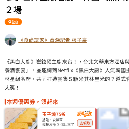
２場
全台
《食尚玩家》資深記者 張子豪
《黑白大廚》崔鉉碩主廚來台！，台北文華東方酒店與亞洲
餐酒饗宴」，並邀請到Netflix《黑白大廚》人氣
林星級名廚，共同打造雲集５顆米其林星光的７道式
大獎！
本週優惠券，領起來
玉子燒75折
基隆・安樂區
去領取
佐藤お帰り-你回來了