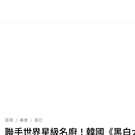
首頁
/
美食
/
其它
聯手世界星級名廚！韓國《黑白