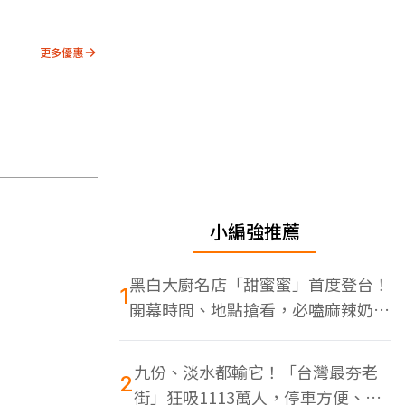
更多優惠
小編強推薦
黑白大廚名店「甜蜜蜜」首度登台！
1
開幕時間、地點搶看，必嗑麻辣奶油
蝦
九份、淡水都輸它！「台灣最夯老
2
街」狂吸1113萬人，停車方便、特