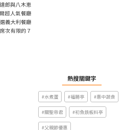
梅達郎與八木恵
首爾超人氣餐廳
入選義大利餐廳
、席次有限的７
熱搜關鍵字
#
水煮蛋
#
福勝亭
#
惠中蔬食
#
關聖帝君
#
初魚鉄板料亭
#
父親節優惠