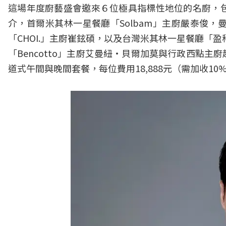
這場年度廚藝盛會邀來６位極具指標性地位的名廚，包括日
介，首爾米其林一星餐廳「Solbam」主廚嚴泰俊，曼
「CHOI.」主廚崔鉉碩，以及台灣米其林一星餐廳「盈
「Bencotto」主廚艾曼紐・貝爾加莫與行政西點
道式午間與晚間套餐，每位費用18,888元（需加收1