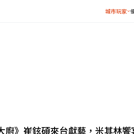
城市玩家
大廚》崔鉉碩來台獻藝，米其林饗