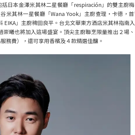
本金澤米其林二星餐廳「respiración」的雙主廚
谷米其林一星餐廳「Wana Yook」主廚查理・卡德，
科 EIKA」主廚稗田良平。台北文華東方酒店米其林指南
主廚趙崇曦也將加入這場盛宴。頂尖主廚聯烹限量推出２場
0%服務費），還可享用香檳及４款精選佳釀。