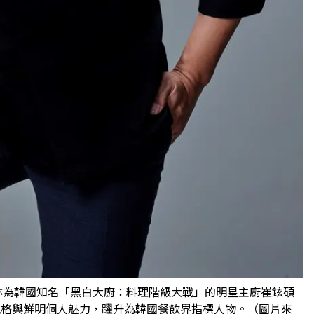
時亦為韓國知名「黑白大廚：料理階級大戰」的明星主廚崔鉉碩
衛創意料理風格與鮮明個人魅力，躍升為韓國餐飲界指標人物。（圖片來