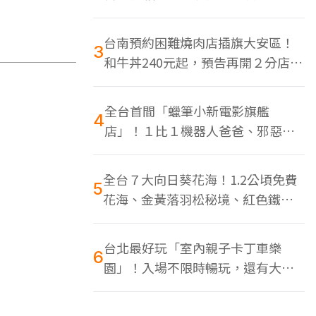
色美食多
台南預約困難燒肉店插旗大安區！
3
和牛丼240元起，預告再開２分店、
地點曝光
全台首間「蠟筆小新電影旗艦
4
店」！１比１機器人爸爸、邪惡正
男，百款周邊買翻
全台７大向日葵花海！1.2公頃免費
5
花海、金黃落羽松秘境、紅色鐵橋
同框
台北最好玩「室內親子卡丁車樂
6
園」！入場不限時暢玩，還有大螢
幕Switch遊戲區