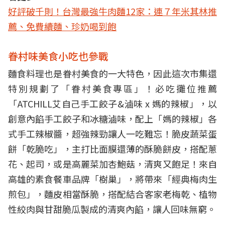
好評破千則！台灣最強牛肉麵12家：連７年米其林推
薦、免費續麵、珍奶喝到飽
眷村味美食小吃也參戰
麵食料理也是眷村美食的一大特色，因此這次市集還
特別規劃了「眷村美食專區」！必吃攤位推薦
「ATCHILL艾自己手工餃子&滷味 x 媽的辣椒」，以
創意內餡手工餃子和冰糖滷味，配上「媽的辣椒」各
式手工辣椒醬，超強辣勁讓人一吃難忘！脆皮蔬菜蛋
餅「乾脆吃」，主打比面膜還薄的酥脆餅皮，搭配蔥
花、起司，或是高麗菜加杏鮑菇，清爽又飽足！來自
高雄的素食餐車品牌「樹巢」，將帶來「經典梅肉生
煎包」，麵皮相當酥脆，搭配結合客家老梅乾、植物
性絞肉與甘甜脆瓜製成的清爽內餡，讓人回味無窮。