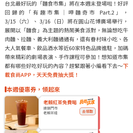
台北最好玩的「麵食市集」將在本週末登場啦！好評
回歸的「有趣市集｜呷麵奇市 Part.2」，
3/15（六）、 3/16（日）將在圓山花博廣場舉行，
展開以「麵食」為主題的熱鬧美食派對，無論想吃牛
肉麵、拉麵、義大利麵通通有，還有眷村味小吃、各
大人氣餐車、飲品酒水等近60家特色品牌進駐，加碼
帶來精彩的劇場表演、手作課程可參加！想知道市集
都有哪些好吃好玩的內容？趕緊跟著小編看下去～
下
載食尚APP，天天免費抽大獎！
本週優惠券，領起來
老賴紅茶免費喝
連鎖門市
去領取
老賴茶棧