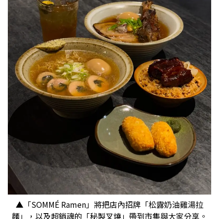
▲「SOMMÉ Ramen」將把店內招牌「松露奶油雞湯拉
麵」，以及超銷魂的「秘製叉燒」帶到市集與大家分享。