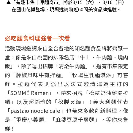
▲「有趣市集｜呷麵奇市」將於3/15（六）、 3/16（日）
在圓山花博登場，現場邀請將近60間美食品牌進駐。
必吃麵食料理強者一次看
活動現場邀請來自全台各地的知名麵食品牌將齊聚一
堂，像是來自桃園的排隊名店「牛山．牛肉麵．燒肉
飯」，除了端出招牌「清燉牛肉麵」，還有市集限定
的「藤椒風味牛雜拌麵」「牧場生乳霜淇淋」可嘗
鮮。拉麵代表則派出以法式澄清湯為主打的
「SOMMÉ Ramen」，帶來招牌「松露奶油雞湯拉
麵」以及超銷魂的「秘製叉燒」！義大利麵代表
「pastaio noodle cafe」也帶來多款創新料理，像
是「重慶小義麵」「麻婆豆腐千層麵」，等你來嘗
鮮！