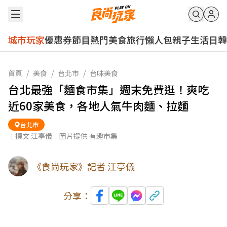
城市玩家
優惠券
節目
熱門
美食
旅行
懶人包
親子
生活
日韓
首頁
/
美食
/
台北市
/
台味美食
台北最強「麵食市集」週末免費逛！爽吃
近60家美食，各地人氣牛肉麵、拉麵
台北市
｜撰文 江亭儀｜圖片提供 有趣市集
《食尚玩家》記者 江亭儀
分享：