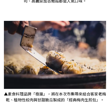
司、高麗菜加杏鮑菇都是人氣口味。
▲素食料理品牌「樹巢」，將在本次市集帶來結合客家老梅
乾、植物性絞肉與甘甜脆瓜製成的「經典梅肉生煎包」。