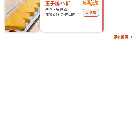
玉子燒75折
基隆・安樂區
去領取
佐藤お帰り-你回來了
更多優惠