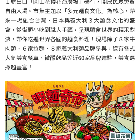
１號出口「圓山花博花海廣場」舉行，開放民眾免費
自由入場。市集主題以「多元麵食文化」為核心，帶
來一場融合台灣、日本與義大利３大麵食文化的盛
會，從街頭小吃到職人手藝，呈現麵食世界的精采對
決，帶你吃遍世界各國的麵食料理！現場除了８家牛
肉麵、６家拉麵、８家義大利麵品牌參與，還有各式
人氣美食餐車、微醺飲品等近60家品牌進駐，美食選
擇超豐富！