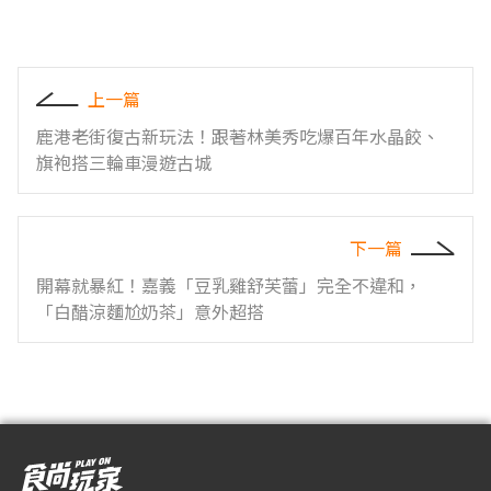
上一篇
鹿港老街復古新玩法！跟著林美秀吃爆百年水晶餃、
旗袍搭三輪車漫遊古城
下一篇
開幕就暴紅！嘉義「豆乳雞舒芙蕾」完全不違和，
「白醋涼麵尬奶茶」意外超搭