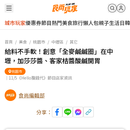
城市玩家
優惠券
節目
熱門
美食
旅行
懶人包
親子
生活
日韓
首頁
/
美食
/
桃園市
/
中壢區
/
其它
給料不手軟！創意「全麥鹹鹹圈」在中
壢，加莎莎醬、客家桔醬酸鹹開胃
桃園市
｜11/5《Hello腹餓代》節目店家資訊
食尚編輯部
分享：