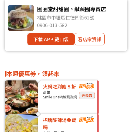
圈圈堂甜甜圈。鹹鹹圈專賣店
桃園市中壢區仁德四街61號
0906-013-582
下載 APP 藏口袋
看店家資訊
本週優惠券，領起來
火鍋吃到飽８折
高雄
去領取
Smile One精緻涮涮鍋
招牌酸辣湯免費
喝