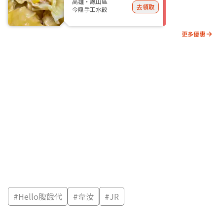
高雄・鳳山區
去領取
今鼎手工水餃
更多優惠
#
Hello腹餓代
#
韋汝
#
JR