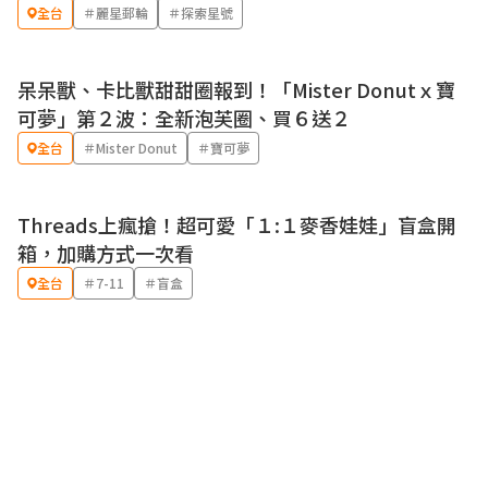
全台
＃麗星郵輪
＃探索星號
呆呆獸、卡比獸甜甜圈報到！「Mister Donutｘ寶
優惠
可夢」第２波：全新泡芙圈、買６送２
全台
＃Mister Donut
＃寶可夢
Threads上瘋搶！超可愛「１:１麥香娃娃」盲盒開
箱，加購方式一次看
全台
＃7-11
＃盲盒