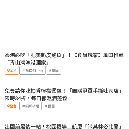
香港必吃「肥美脆皮鮑魚」！《食尚玩家》風田推薦
「青山灣漁港酒家」
全台
＃熱血48小時
＃風田
免費請你吃柚香檸檬餐包！「團購冠軍手撕吐司店」
優惠
限時84折，每口都濕潤蓬鬆
全台
＃編輯精選
＃優惠
出國前最後一站！桃園機場二航廈「米其林必比登」