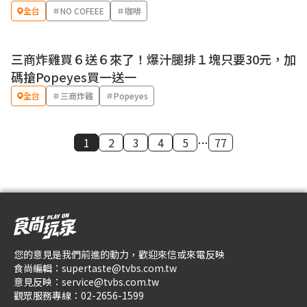
全台
＃NO COFEEE
＃咖啡
三商炸雞買６送６來了！爆汁腿排１塊只要30元，加
優惠
碼搶Popeyes買一送一
全台
＃三商炸雞
＃Popeyes
1
2
3
4
5
…
77
您的意見是我們前進的動力，歡迎來信或來電反映
食尚編輯：
supertaste@tvbs.com.tw
意見反映：
service@tvbs.com.tw
觀眾服務專線：
02-2656-1599