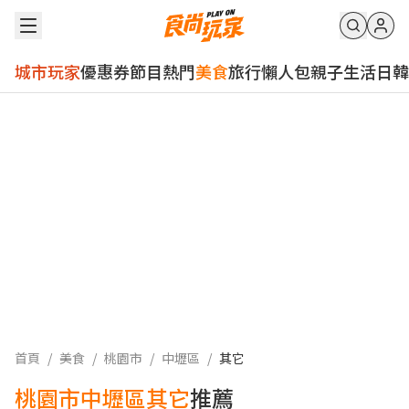
城市玩家
優惠券
節目
熱門
美食
旅行
懶人包
親子
生活
日韓
首頁
/
美食
/
桃園市
/
中壢區
/
其它
桃園市中壢區其它
推薦