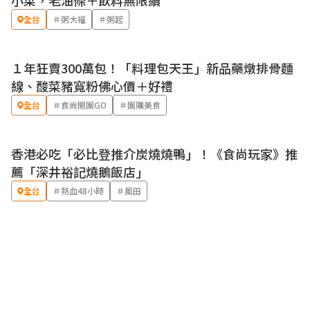
小菜，老油條＋飲料無限續
全台
＃粥大福
＃粥起
１年狂賣300萬包！「料理包天王」新品藥燉排骨麵
線、酸菜豬寬粉佛心價＋好禮
全台
＃食尚開團GO
＃團購美食
香港必吃「必比登推介炭燒燒鴨」！《食尚玩家》推
薦「深井裕記燒鵝飯店」
全台
＃熱血48小時
＃風田