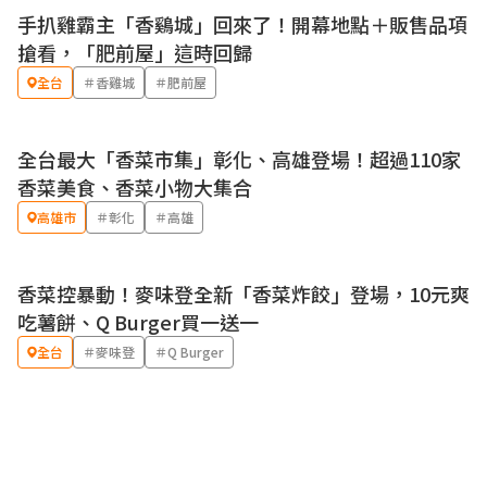
手扒雞霸主「香鷄城」回來了！開幕地點＋販售品項
搶看，「肥前屋」這時回歸
全台
＃香雞城
＃肥前屋
全台最大「香菜市集」彰化、高雄登場！超過110家
香菜美食、香菜小物大集合
高雄市
＃彰化
＃高雄
香菜控暴動！麥味登全新「香菜炸餃」登場，10元爽
吃薯餅、Q Burger買一送一
全台
＃麥味登
＃Q Burger