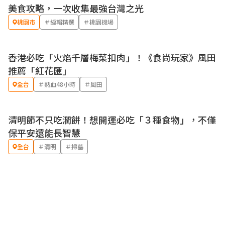
美食攻略，一次收集最強台灣之光
桃園市
＃編輯精選
＃桃園機場
香港必吃「火焰千層梅菜扣肉」！《食尚玩家》風田
推薦「紅花匯」
全台
＃熱血48小時
＃風田
清明節不只吃潤餅！想開運必吃「３種食物」，不僅
保平安還能長智慧
全台
＃清明
＃掃墓