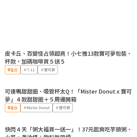
皮卡丘、百變怪占領超商！小七推13款寶可夢包裝、
優惠
杯款，加碼咖啡買５送５
全台
＃7-11
＃寶可夢
可達鴨甜甜圈、吸管杯太Q！「Mister Donutｘ寶可
優惠
夢」４款甜甜圈＋５周邊開箱
全台
＃Mister Donut
＃寶可夢
快閃４天「粥大福買一送一」！37元起爽吃芋頭粥、
優惠