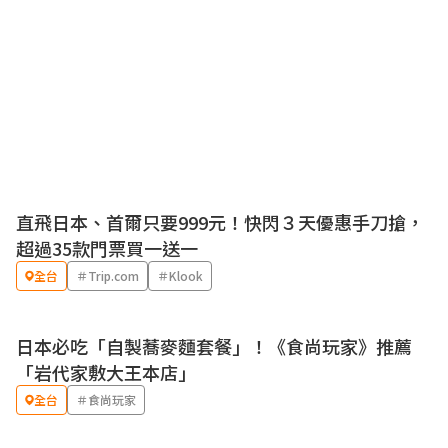
直飛日本、首爾只要999元！快閃３天優惠手刀搶，
超過35款門票買一送一
全台
＃Trip.com
＃Klook
日本必吃「自製蕎麥麵套餐」！《食尚玩家》推薦
「岩代家敷大王本店」
全台
＃食尚玩家