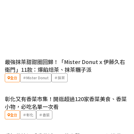
最強抹茶甜甜圈回歸！「Mister Donutｘ伊藤久右
優惠
衛門」11款：爆餡焙茶、抹茶糰子派
全台
＃Mister Donut
＃抹茶
彰化又有香菜市集！開逛超過120家香菜美食、香菜
小物，必吃名單一次看
全台
＃彰化
＃香菜