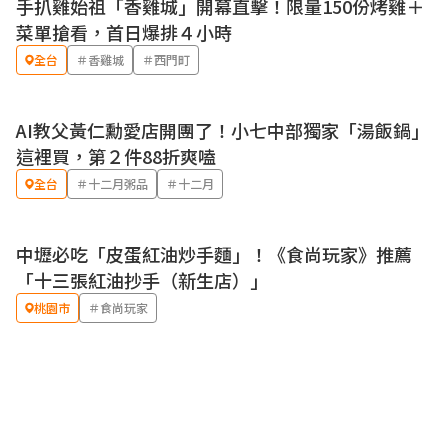
手扒雞始祖「香雞城」開幕直擊！限量150份烤雞＋
菜單搶看，首日爆排４小時
全台
＃香雞城
＃西門町
AI教父黃仁勳愛店開團了！小七中部獨家「湯飯鍋」
這裡買，第２件88折爽嗑
全台
＃十二月粥品
＃十二月
中壢必吃「皮蛋紅油炒手麵」！《食尚玩家》推薦
「十三張紅油抄手（新生店）」
桃園市
＃食尚玩家