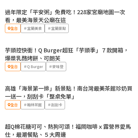
過年限定「平安粥」免費吃！228家宮廟地圖一次
看，最美海景天公廟在這
全台
＃宜蘭美食
＃宜蘭景點
芋頭控快衝！Q Burger超狂「芋頭季」７款開箱，
爆漿乳酪烤餅、可朗芙
全台
＃Q Burger
＃麥味登
高雄「海景第一排」新景點！南台灣最美茶館珍奶買
一送一，刮刮卡「整桌免單」
全台
＃翰林茶館
＃刮刮卡
超Q棉花糖可可、熱狗可頌！福岡咖啡ｘ露營界愛馬
優惠
仕，最潮餐點、５大周邊