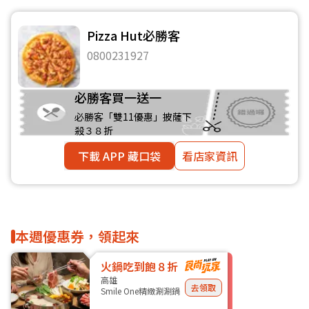
Pizza Hut必勝客
0800231927
必勝客買一送一
必勝客「雙11優惠」披薩下
殺３８折
下載 APP 藏口袋
看店家資訊
本週優惠券，領起來
火鍋吃到飽８折
高雄
去領取
Smile One精緻涮涮鍋