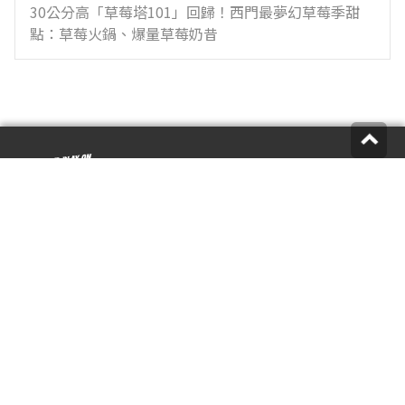
30公分高「草莓塔101」回歸！西門最夢幻草莓季甜
點：草莓火鍋、爆量草莓奶昔
您的意見是我們前進的動力，歡迎來信或來電反映
食尚編輯：
supertaste@tvbs.com.tw
意見反映：
service@tvbs.com.tw
觀眾服務專線：
02-2656-1599
關於食尚玩家
業務服務
公司介紹
隱私權政策
人才招募
網站使用協定