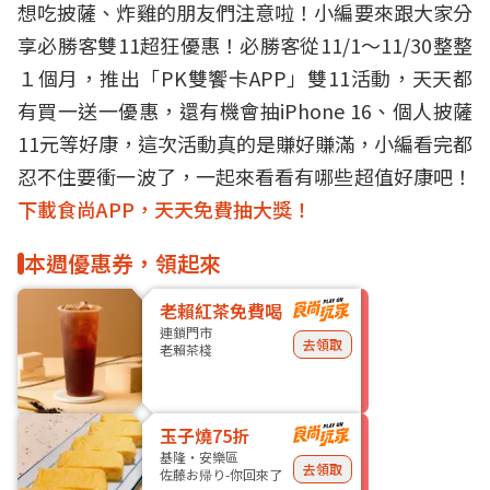
想吃披薩、炸雞的朋友們注意啦！小編要來跟大家分
享必勝客雙11超狂優惠！必勝客從11/1～11/30整整
１個月，推出「PK雙饗卡APP」雙11活動，天天都
有買一送一優惠，還有機會抽iPhone 16、個人披薩
11元等好康，這次活動真的是賺好賺滿，小編看完都
忍不住要衝一波了，一起來看看有哪些超值好康吧！
下載食尚APP，天天免費抽大獎！
本週優惠券，領起來
老賴紅茶免費喝
連鎖門市
去領取
老賴茶棧
玉子燒75折
基隆・安樂區
去領取
佐藤お帰り-你回來了