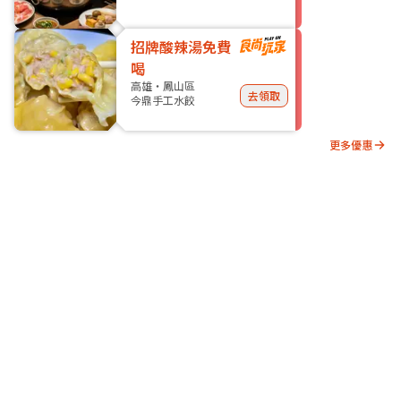
招牌酸辣湯免費
喝
高雄・鳳山區
去領取
今鼎手工水餃
更多優惠