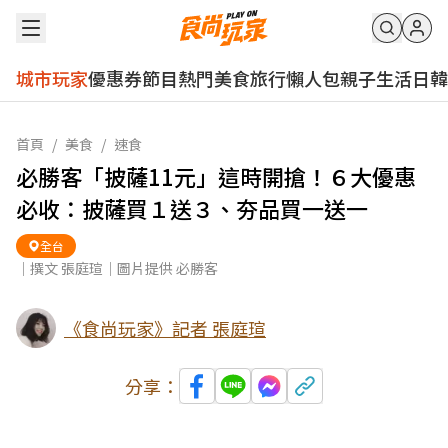
城市玩家
優惠券
節目
熱門
美食
旅行
懶人包
親子
生活
日韓
首頁
/
美食
/
速食
必勝客「披薩11元」這時開搶！６大優惠
必收：披薩買１送３、夯品買一送一
全台
｜撰文 張庭瑄｜圖片提供 必勝客
《食尚玩家》記者 張庭瑄
分享：