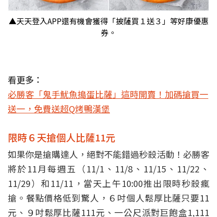
▲天天登入APP還有機會獲得「披薩買１送３」等好康優惠
券。
看更多：
必勝客「鬼手魷魚搗蛋比薩」這時開賣！加碼搶買一
送一，免費送超Q烤鴨漢堡
限時６天搶個人比薩11元
如果你是搶購達人，絕對不能錯過秒殺活動！必勝客
將於11月每週五（11/1、11/8、11/15、11/22、
11/29）和11/11，當天上午10:00推出限時秒殺瘋
搶。餐點價格低到驚人，６吋個人鬆厚比薩只要11
元、９吋鬆厚比薩111元、一公尺派對巨飽盒1,111