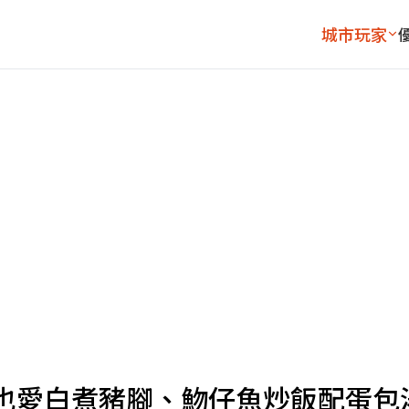
城市玩家
也愛白煮豬腳、魩仔魚炒飯配蛋包