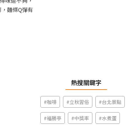
覺得味道不夠，
蓉，麵條Q彈有
熱搜關鍵字
#
咖啡
#
立秋習俗
#
台北景點
#
福勝亭
#
中獎率
#
水煮蛋