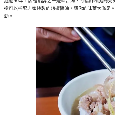
超過50年，店裡招牌之一是綜合湯，將豬腳和腿肉完
還可以搭配店家特製的辣椒醬油，讓你的味蕾大滿足。
勁。