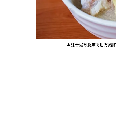
▲綜合湯有腿庫肉也有豬