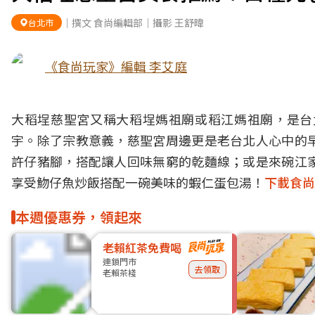
｜撰文 食尚編輯部｜攝影 王舒暐
台北市
《食尚玩家》編輯 李艾庭
大稻埕慈聖宮又稱大稻埕媽祖廟或稻江媽祖廟，是台
宇。除了宗教意義，慈聖宮周邊更是老台北人心中的
許仔豬腳，搭配讓人回味無窮的乾麵線；或是來碗江
享受魩仔魚炒飯搭配一碗美味的蝦仁蛋包湯！
下載食尚
本週優惠券，領起來
老賴紅茶免費喝
連鎖門市
去領取
老賴茶棧