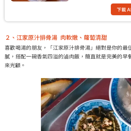
下載 A
２、江家原汁排骨湯 肉軟嫩、蘿蔔清甜
喜歡喝湯的朋友，「江家原汁排骨湯」絕對是你的最
膩，搭配一碗香氣四溢的滷肉飯，簡直就是完美的早
來光顧。