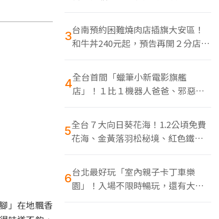
色美食多
台南預約困難燒肉店插旗大安區！
3
和牛丼240元起，預告再開２分店、
地點曝光
全台首間「蠟筆小新電影旗艦
4
店」！１比１機器人爸爸、邪惡正
男，百款周邊買翻
全台７大向日葵花海！1.2公頃免費
5
花海、金黃落羽松秘境、紅色鐵橋
同框
台北最好玩「室內親子卡丁車樂
6
園」！入場不限時暢玩，還有大螢
幕Switch遊戲區
腳」在地飄香