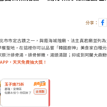
分享：
北市市定古蹟之一，與霞海城隍廟、法主真君廟並列為
早餐聖地，在這裡你可以品嘗「韓國廚神」美食家白種元
家原汁排骨湯，排骨鮮嫩，湯頭清甜；抑或到阿蘭大鼎魩
APP，天天免費抽大獎！
玉子燒75折
基隆・安樂區
去領取
佐藤お帰り-你回來了