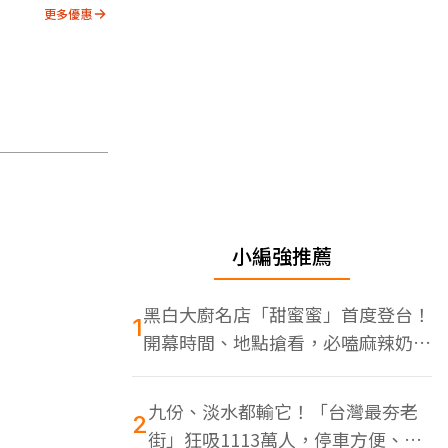
更多優惠
小編強推薦
黑白大廚名店「甜蜜蜜」首度登台！
1
開幕時間、地點搶看，必嗑麻辣奶油
蝦
九份、淡水都輸它！「台灣最夯老
2
街」狂吸1113萬人，停車方便、特