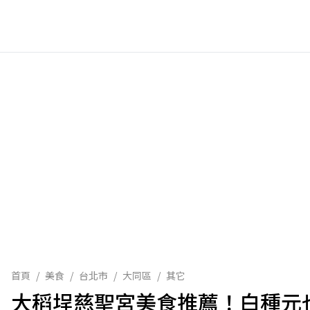
首頁
/
美食
/
台北市
/
大同區
/
其它
大稻埕慈聖宮美食推薦！白種元