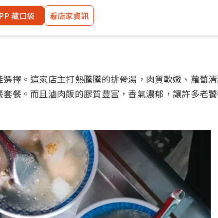
PP 藏口袋
看店家資訊
佳選擇。這家店主打熱騰騰的排骨湯，肉質軟嫩、蘿蔔清
餐套餐。而且滷肉飯的膠質豐富，香氣濃郁，讓許多老饕