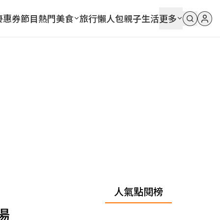
優惠券
節目
熱門
美食
旅行
懶人包
親子
生活
更多
人氣點閱榜
湯