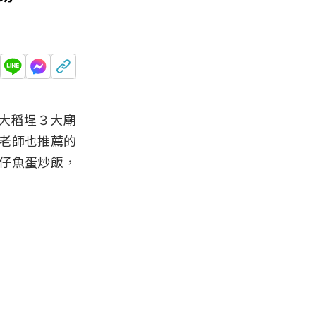
大稻埕３大廟
老師也推薦的
仔魚蛋炒飯，