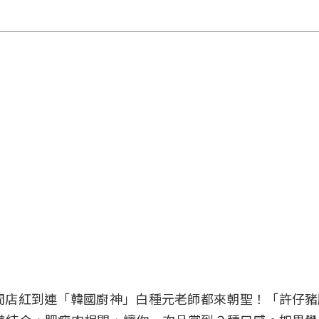
間店紅到連「韓國廚神」白種元老師都來朝聖！「許仔豬