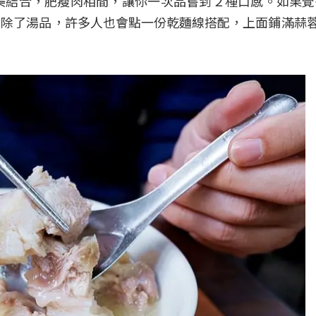
美結合，肥瘦肉相間，讓你一次品嘗到２種口感。如果
除了湯品，許多人也會點一份乾麵線搭配，上面鋪滿蒜