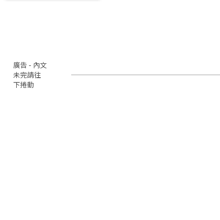
廣告 - 內文
未完請往
下捲動