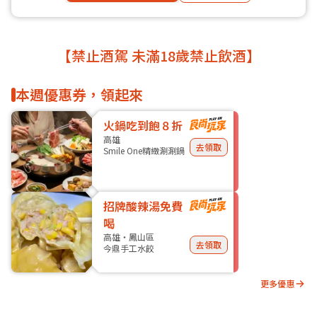
【禁止酒駕 未滿18歲禁止飲酒】
本週優惠券，領起來
火鍋吃到飽８折
高雄
去領取
Smile One精緻涮涮鍋
招牌酸辣湯免費
喝
高雄・鳳山區
去領取
今鼎手工水餃
更多優惠