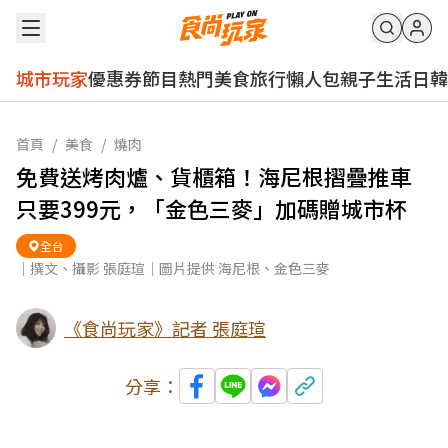
城市玩家
優惠券
節目
熱門
美食
旅行
懶人包
親子
生活
日韓
首頁
/
美食
/
燒肉
免費送烤肉爐、貨櫃箱！海尼根摺疊推車
只要399元，「金色三麥」加碼贈城市杯
全台
｜撰文、攝影 張庭瑄｜圖片提供 海尼根、金色三麥
《食尚玩家》記者 張庭瑄
分享：