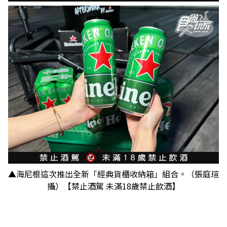
▲海尼根這次推出全新「經典貨櫃收納箱」組合。（張庭瑄
攝）【禁止酒駕 未滿18歲禁止飲酒】