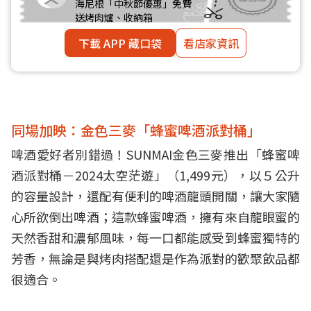
海尼根「中秋節優惠」免費
送烤肉爐、收納箱
下載 APP 藏口袋
看店家資訊
同場加映：金色三麥「蜂蜜啤酒派對桶」
啤酒愛好者別錯過！SUNMAI金色三麥推出「蜂蜜啤
酒派對桶－2024太空茫遊」（1,499元），以５公升
的容量設計，還配有便利的啤酒龍頭開關，讓大家隨
心所欲倒出啤酒；這款蜂蜜啤酒，擁有來自龍眼蜜的
天然香甜和濃郁風味，每一口都能感受到蜂蜜獨特的
芳香，無論是與烤肉搭配還是作為派對的歡聚飲品都
很適合。