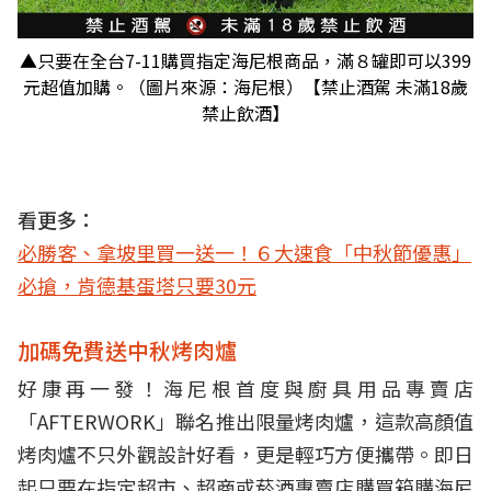
▲只要在全台7-11購買指定海尼根商品，滿８罐即可以399
元超值加購。（圖片來源：海尼根）【禁止酒駕 未滿18歲
禁止飲酒】
看更多：
必勝客、拿坡里買一送一！６大速食「中秋節優惠」
必搶，肯德基蛋塔只要30元
加碼免費送中秋烤肉爐
好康再一發！海尼根首度與廚具用品專賣店
「AFTERWORK」聯名推出限量烤肉爐，這款高顏值
烤肉爐不只外觀設計好看，更是輕巧方便攜帶。即日
起只要在指定超市、超商或菸酒專賣店購買箱購海尼