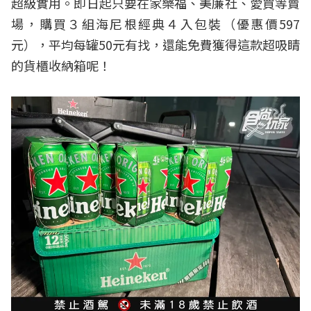
超級實用。即日起只要在家樂福、美廉社、愛買等賣
場，購買３組海尼根經典４入包裝（優惠價597
元），平均每罐50元有找，還能免費獲得這款超吸睛
的貨櫃收納箱呢！