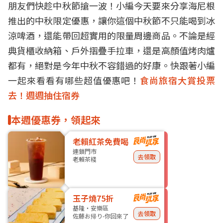
朋友們快趁中秋節搶一波！小編今天要來分享海尼根
推出的中秋限定優惠，讓你這個中秋節不只能喝到冰
涼啤酒，還能帶回超實用的限量周邊商品。不論是經
典貨櫃收納箱、戶外摺疊手拉車，還是高顏值烤肉爐
都有，絕對是今年中秋不容錯過的好康。快跟著小編
一起來看看有哪些超值優惠吧！
食尚旅宿大賞投票
去！週週抽住宿券
本週優惠券，領起來
老賴紅茶免費喝
連鎖門市
去領取
老賴茶棧
玉子燒75折
基隆・安樂區
去領取
佐藤お帰り-你回來了