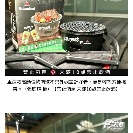
▲這款高顏值烤肉爐不只外觀設計好看，更是輕巧方便攜
帶。（張庭瑄 攝）【禁止酒駕 未滿18歲禁止飲酒】