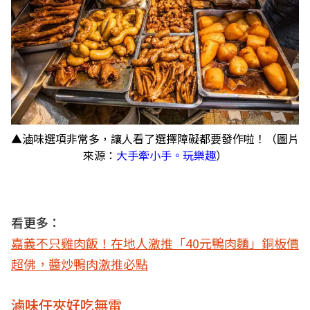
▲滷味選項非常多，讓人看了選擇障礙都要發作啦！（圖片
來源：
大手牽小手。玩樂趣
）
看更多：
嘉義不只雞肉飯！在地人激推「40元鴨肉麵」銅板價
超佛，醬炒鴨肉激推必點
滷味任夾好吃無雷