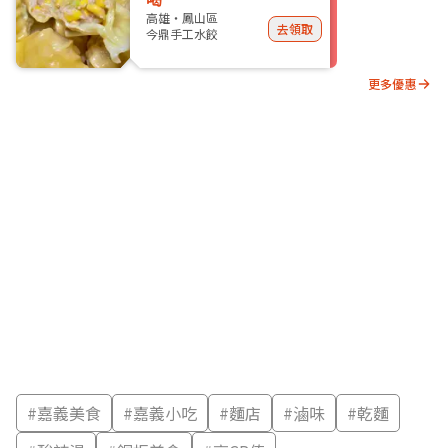
高雄・鳳山區
去領取
今鼎手工水餃
更多優惠
#
嘉義美食
#
嘉義小吃
#
麵店
#
滷味
#
乾麵