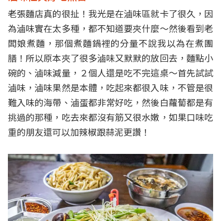
老張麵店真的很扯！我光是在滷味區就卡了很久，因
為滷味實在太多種，都不知道要夾什麼～然後看到老
闆娘煮麵，那個煮麵鍋裡的分量不說我以為在煮團
膳！所以原本夾了很多滷味又默默的放回去，麵點小
碗的、滷味減量，２個人還是吃不完這桌～首先試試
滷味，滷味果然是本體，吃起來都很入味，不管是很
難入味的海帶、滷蛋都非常好吃，然後白蘿蔔都是有
挑過的那種，吃去來都沒有筋又很水嫩，如果口味吃
重的朋友還可以加辣椒跟蒜泥更讚！