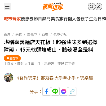
城市玩家
優惠券
節目
熱門
美食
旅行
懶人包
親子
生活
日韓
首頁
/
美食
/
嘉義市
/
西區
/
夜市小吃
堪稱嘉義麵店天花板！超強滷味多到選擇
障礙，45元乾麵堆成山、酸辣湯全是料
嘉義市
｜撰文、攝影 大手牽小手。玩樂趣｜整理 江亭儀
《食尚玩家》部落客 大手牽小手。玩樂趣
分享：