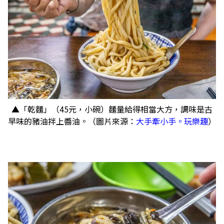
▲「乾麵」（45元，小碗）麵量給得相當大方，調味是古
早味的豬油拌上醬油。（圖片來源：
大手牽小手。玩樂趣
）