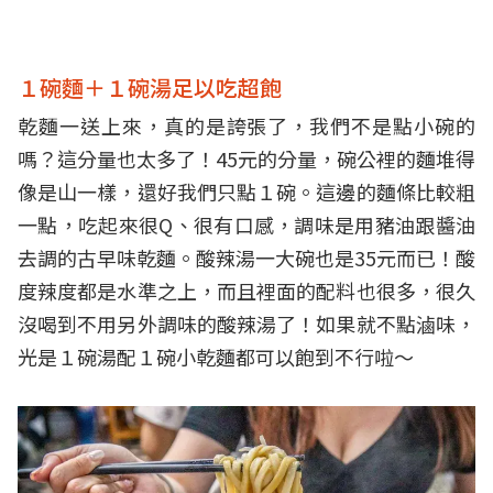
１碗麵＋１碗湯足以吃超飽
乾麵一送上來，真的是誇張了，我們不是點小碗的
嗎？這分量也太多了！45元的分量，碗公裡的麵堆得
像是山一樣，還好我們只點１碗。這邊的麵條比較粗
一點，吃起來很Q、很有口感，調味是用豬油跟醬油
去調的古早味乾麵。酸辣湯一大碗也是35元而已！酸
度辣度都是水準之上，而且裡面的配料也很多，很久
沒喝到不用另外調味的酸辣湯了！如果就不點滷味，
光是１碗湯配１碗小乾麵都可以飽到不行啦～