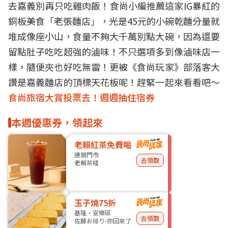
去嘉義別再只吃雞肉飯！食尚小編推薦這家IG暴紅的
銅板美食「老張麵店」，光是45元的小碗乾麵分量就
堆成像座小山，食量不夠大千萬別點大碗，因為還要
留點肚子吃吃超強的滷味！不只選項多到像滷味店一
樣，隨便夾也好吃無雷！更被《食尚玩家》部落客大
讚是嘉義麵店的頂標天花板呢！趕緊一起來看看吧～
食尚旅宿大賞投票去！週週抽住宿券
本週優惠券，領起來
老賴紅茶免費喝
連鎖門市
去領取
老賴茶棧
玉子燒75折
基隆・安樂區
去領取
佐藤お帰り-你回來了