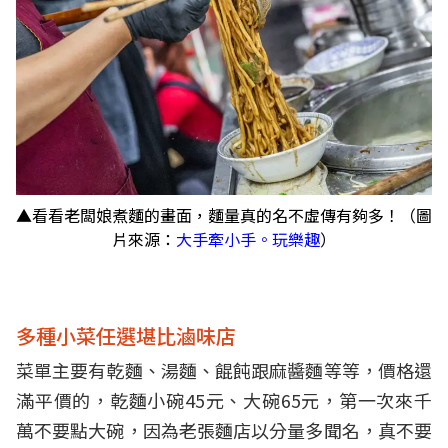
▲看看老闆娘煮麵的畫面，麵量真的名不虛傳有夠多！（圖
片來源：
大手牽小手。玩樂趣
）
多種小菜任選堪比滷味店
菜單主要有乾麵、湯麵、餛飩跟麻醬麵等等，價格還
滿平價的，乾麵小碗45元、大碗65元，第一次來千
萬不要點大碗，因為老張麵店以分量多聞名，真不要