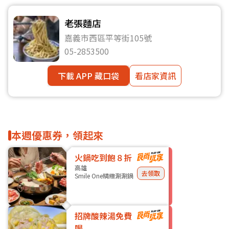
老張麵店
嘉義市西區平等街105號
05-2853500
下載 APP 藏口袋
看店家資訊
本週優惠券，領起來
火鍋吃到飽８折
高雄
去領取
Smile One精緻涮涮鍋
招牌酸辣湯免費
喝