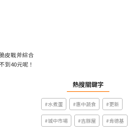
「脆皮戰斧綜合
不到40元呢！
熱搜關鍵字
#
水煮蛋
#
惠中蔬食
#
更新
#
城中市場
#
吉豚屋
#
肯德基