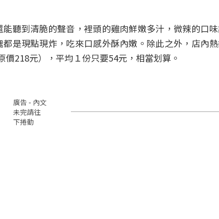
還能聽到清脆的聲音，裡頭的雞肉鮮嫩多汁，微辣的口味
塊都是現點現炸，吃來口感外酥內嫩。除此之外，店內熱
原價218元），平均１份只要54元，相當划算。
廣告 - 內文
未完請往
下捲動