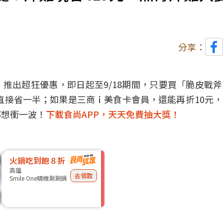
分享：
推出超狂優惠，即日起至9/18期間，只要買「脆皮戰
桶直接省一半；如果是三商ｉ美食卡會員，還能再折10元
都想衝一波！
下載食尚APP，天天免費抽大獎！
火鍋吃到飽８折
高雄
去領取
Smile One精緻涮涮鍋