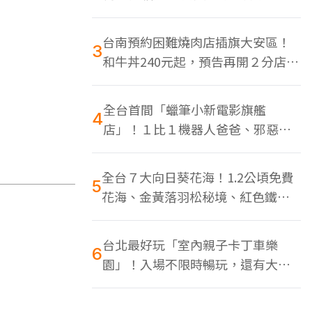
色美食多
台南預約困難燒肉店插旗大安區！
3
和牛丼240元起，預告再開２分店、
地點曝光
全台首間「蠟筆小新電影旗艦
4
店」！１比１機器人爸爸、邪惡正
男，百款周邊買翻
全台７大向日葵花海！1.2公頃免費
5
花海、金黃落羽松秘境、紅色鐵橋
同框
台北最好玩「室內親子卡丁車樂
6
園」！入場不限時暢玩，還有大螢
幕Switch遊戲區