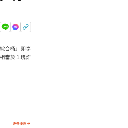
斧綜合桶」即享
，相當於１塊炸
更多優惠