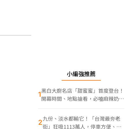
小編強推薦
黑白大廚名店「甜蜜蜜」首度登台！
1
開幕時間、地點搶看，必嗑麻辣奶油
蝦
九份、淡水都輸它！「台灣最夯老
2
街」狂吸1113萬人，停車方便、特