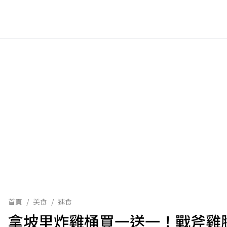
首頁
/
美食
/
速食
拿坡里炸雞桶買一送一！戰斧雞腿