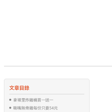
文章目錄
拿坡里炸雞桶買一送一
唰嘴無骨雞每份只要54元