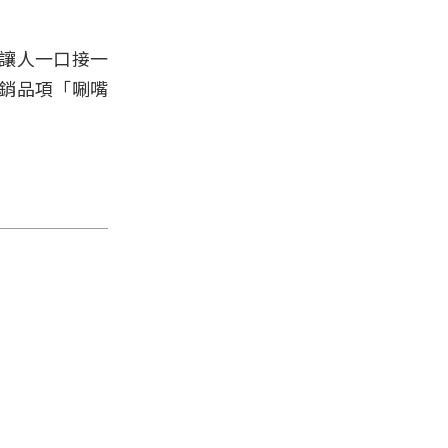
讓人一口接一
銷品項「唰嘴