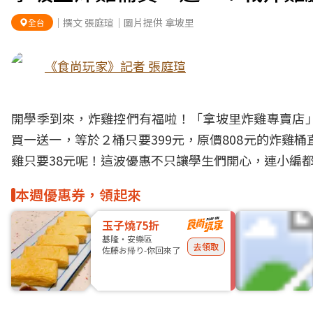
｜撰文 張庭瑄｜圖片提供 拿坡里
全台
《食尚玩家》記者 張庭瑄
開學季到來，炸雞控們有福啦！「拿坡里炸雞專賣店」
買一送一，等於２桶只要399元，原價808元的炸雞
雞只要38元呢！這波優惠不只讓學生們開心，連小編
本週優惠券，領起來
玉子燒75折
基隆・安樂區
去領取
佐藤お帰り-你回來了