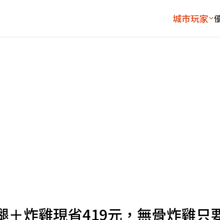
城市玩家
＋炸雞現省419元，無骨炸雞只要