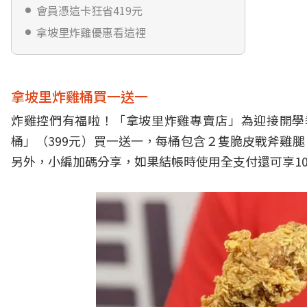
會員憑這卡狂省419元
拿坡里炸雞優惠看這裡
拿坡里炸雞桶買一送一
炸雞控們有福啦！「拿坡里炸雞專賣店」為迎接開學季
桶」（399元）買一送一，每桶包含２隻脆皮戰斧雞腿
另外，小編加碼分享，如果結帳時使用全支付還可享10