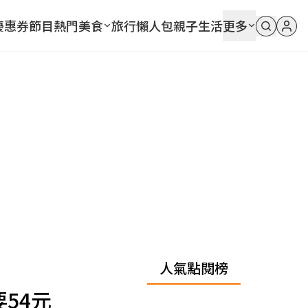
優惠券
節目
熱門
美食
旅行
懶人包
親子
生活
更多
人氣點閱榜
54元