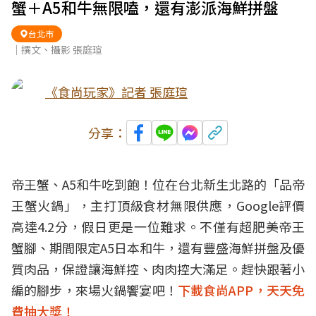
蟹＋A5和牛無限嗑，還有澎派海鮮拼盤
台北市
｜撰文、攝影 張庭瑄
《食尚玩家》記者 張庭瑄
分享：
帝王蟹、A5和牛吃到飽！位在台北新生北路的「品帝
王蟹火鍋」，主打頂級食材無限供應，Google評價
高達4.2分，假日更是一位難求。不僅有超肥美帝王
蟹腳、期間限定A5日本和牛，還有豐盛海鮮拼盤及優
質肉品，保證讓海鮮控、肉肉控大滿足。趕快跟著小
編的腳步，來場火鍋饗宴吧！
下載食尚APP，天天免
費抽大獎！