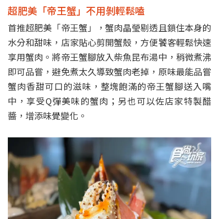
超肥美「帝王蟹」不用剝輕鬆嗑
首推超肥美「帝王蟹」，蟹肉晶瑩剔透且鎖住本身的
水分和甜味，店家貼心剪開蟹殼，方便饕客輕鬆快速
享用蟹肉。將帝王蟹腳放入柴魚昆布湯中，稍微煮沸
即可品嘗，避免煮太久導致蟹肉老掉，原味最能品嘗
蟹肉香甜可口的滋味，整塊飽滿的帝王蟹腳送入嘴
中，享受Q彈美味的蟹肉；另也可以佐店家特製醋
醬，增添味覺變化。