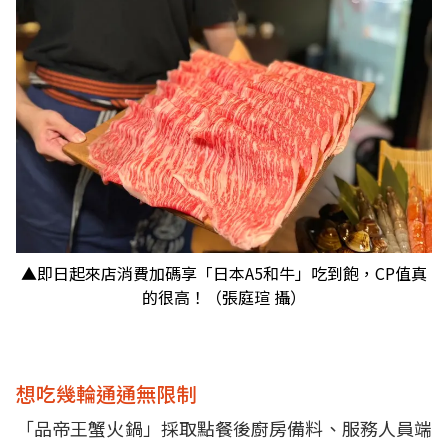
▲即日起來店消費加碼享「日本A5和牛」吃到飽，CP值真
的很高！（張庭瑄 攝）
想吃幾輪通通無限制
「品帝王蟹火鍋」採取點餐後廚房備料、服務人員端