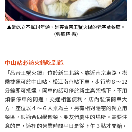
▲能屹立不搖14年頭，是專賣帝王蟹火鍋的老字號餐廳。
（張庭瑄 攝）
中山站必訪火鍋吃到飽
「品帝王蟹火鍋」位於新生北路、靠近南京東路，搭
乘捷運可於中山站、松江南京站下車，步行約８～12
分鐘即可抵達，開車的話可停於新生高架橋下，不用
煩惱停車的問題，交通相當便利。店內裝潢簡單大
方，座位以４～６人桌為主，另有相對隱密的獨立用
餐區，很適合同學聚餐、朋友們慶生的場所。需要注
意的是，這裡的營業時間平日是從下午３點才開始，