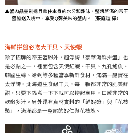
▲蟹肉晶瑩剔透且鎖住本身的水分和甜味，整塊飽滿的帝王
蟹腳送入嘴中，享受Q彈美味的蟹肉。（張庭瑄 攝）
海鮮拼盤必吃大干貝、天使蝦
除了招牌的帝王蟹腳外，超浮誇「豪華海鮮拼盤」也
是必點之一，裡面包含天使紅蝦、干貝、九孔鮑魚、
韓國生蠔、蛤蜊等多種當季新鮮食材，滿滿一船實在
太浮誇。北海道生食級干貝，每一顆都非常的肥美鮮
甜，只要下鍋煮一下下就可以撈起享用，口感非常的
軟嫩多汁。另外還有真材實料的「鮮蝦漿」與「花枝
漿」，滿滿都是一整尾的蝦仁與花枝塊。