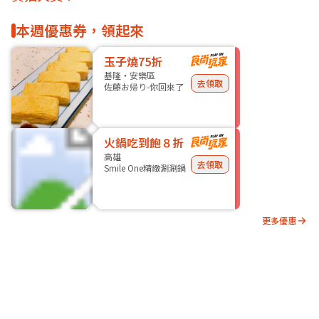
本週優惠券，領起來
玉子燒75折
基隆・安樂區
去領取
佐藤お帰り-你回來了
火鍋吃到飽８折
高雄
去領取
Smile One精緻涮涮鍋
更多優惠