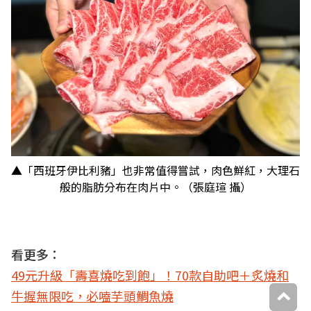
​​​​​​​▲「西班牙伊比利豬」也非常值得嘗試，肉色鮮紅，大理石
般的脂肪分布在肉片中。（張庭瑄 攝）
看更多：
49元升級「壽喜燒吃到飽」！70款自助吧＋炙燒和
牛握無限吃，必嗑芋頭鯛魚燒