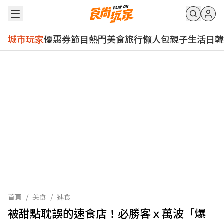
城市玩家
優惠券
節目
熱門
美食
旅行
懶人包
親子
生活
日韓
首頁
/
美食
/
速食
被甜點耽誤的速食店！必勝客ｘ萬波「爆