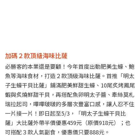
加碼２款頂級海味比薩
必勝客的本業還是要顧！今年首度出動肥美生蠔、鮑
魚等海味食材，打造２款頂級海味比薩。首推「明太
子生蠔干貝比薩」鋪滿肥美鮮甜生蠔、10尾炙烤鳳尾
蝦與炙燒鮮甜干貝，再搭配魚卵明太子醬、牽絲莫札
瑞拉起司，嗶嗶啵啵的多層次豐富口感，讓人忍不住
一片接一片！即日起至5/3，「明太子生蠔干貝比
薩」大比薩外帶半價優惠459元（原價918元）；也
可搭配３款人氣副食，優惠價只要888元。