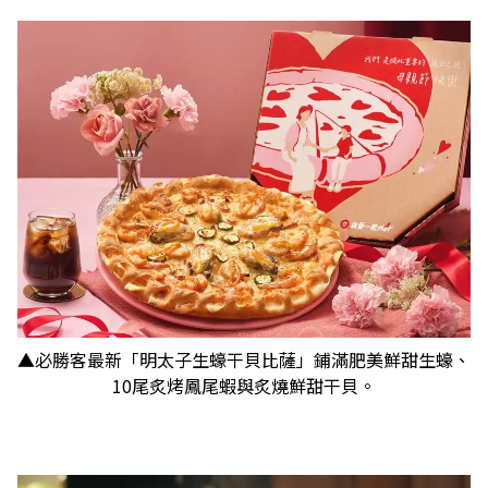
▲必勝客最新「明太子生蠔干貝比薩」鋪滿肥美鮮甜生蠔、
10尾炙烤鳳尾蝦與炙燒鮮甜干貝。