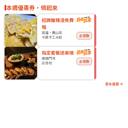
本週優惠券，領起來
招牌酸辣湯免費
喝
高雄・鳳山區
去領取
今鼎手工水餃
指定套餐送串燒
連鎖門市
去領取
柒息地
更多優惠