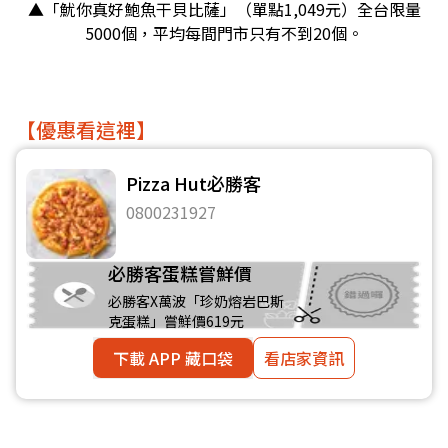
▲「魷你真好鮑魚干貝比薩」（單點1,049元）全台限量
5000個，平均每間門市只有不到20個。
【優惠看這裡】
Pizza Hut必勝客
0800231927
必勝客蛋糕嘗鮮價
必勝客X萬波「珍奶熔岩巴斯
克蛋糕」嘗鮮價619元
下載 APP 藏口袋
看店家資訊