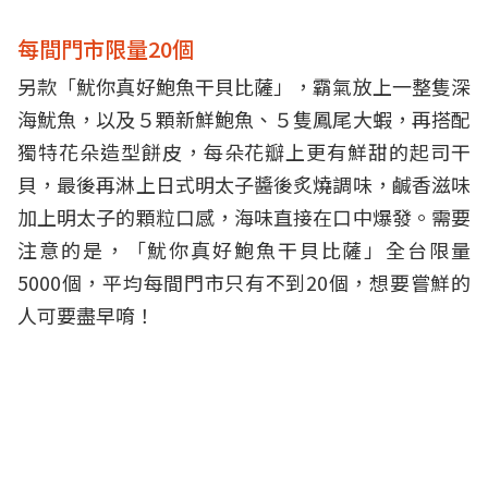
每間門市限量20個
另款「魷你真好鮑魚干貝比薩」，霸氣放上一整隻深
海魷魚，以及５顆新鮮鮑魚、５隻鳳尾大蝦，再搭配
獨特花朵造型餅皮，每朵花瓣上更有鮮甜的起司干
貝，最後再淋上日式明太子醬後炙燒調味，鹹香滋味
加上明太子的顆粒口感，海味直接在口中爆發。需要
注意的是，「魷你真好鮑魚干貝比薩」全台限量
5000個，平均每間門市只有不到20個，想要嘗鮮的
人可要盡早唷！