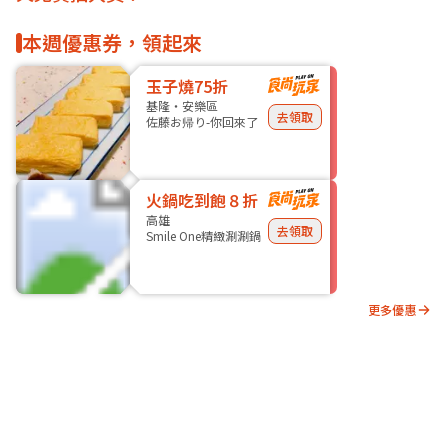
本週優惠券，領起來
玉子燒75折
基隆・安樂區
去領取
佐藤お帰り-你回來了
火鍋吃到飽８折
高雄
去領取
Smile One精緻涮涮鍋
更多優惠