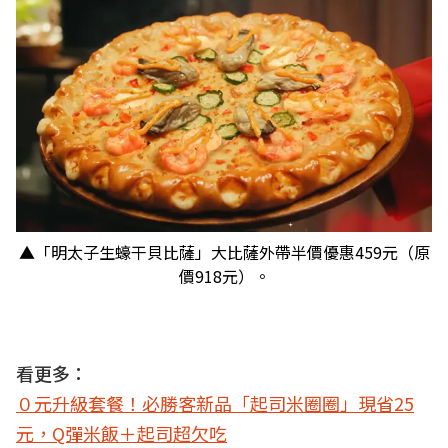
▲「明太子生蠔干貝比薩」大比薩外帶半價優惠459元（原
價918元）。
看更多：
０元升級套餐！必勝客新品「起司米圈圈」現省25
元，Q彈米飯＋起司超欠吃