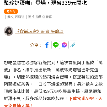
漿珍奶蛋糕」登場，現省339元開吃
全台
｜撰文 張庭瑄｜圖片提供 必勝客
《食尚玩家》記者 張庭瑄
分享：
想吃蛋糕在必勝客就能買到！這次首度與手搖飲「萬
波」聯名，攜手推出最新「萬波珍奶熔岩巴斯克蛋
糕」，切開熱騰騰的起司熔岩蛋糕，搭配萬波的濃郁
阿薩姆紅茶香，一口咬下爆漿超驚喜！另外還有２款
頂級海味比薩，最低459元爽吃爆量生蠔、鳳尾蝦和
鮮甜干貝，超多新品趕緊吃起來！
下載食尚APP，天
天免費抽大獎！