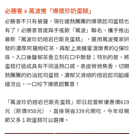
必勝客ｘ萬波推「爆漿珍奶蛋糕」
必勝客不只有披薩，現在連熱騰騰的爆漿起司蛋糕也
有了！必勝客首度與手搖飲「萬波」聯名，攜手推出
最新「萬波珍奶熔岩巴斯克蛋糕」，選用萬波獨家研
發的濃厚阿薩姆紅茶，再配上黑糖蜜漬燉煮的Q彈珍
珠，入口後馥郁茶香立刻在口中散發；特別的是，將
蛋糕打造成具有不同溫熱口感，表皮微微焦香，切開
熱騰騰的奶油起司蛋糕，濃郁又滑順的熔岩起司餡緩
緩流出，一口咬下爆漿超驚喜！
「萬波珍奶熔岩巴斯克蛋糕」即日起嘗鮮優惠價619
元（原價958元），直接現省339元開吃，今年母親
節又多１款蛋糕可以選擇。