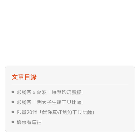
文章目錄
必勝客ｘ萬波「爆漿珍奶蛋糕」
必勝客「明太子生蠔干貝比薩」
限量20個「魷你真好鮑魚干貝比薩」
優惠看這裡