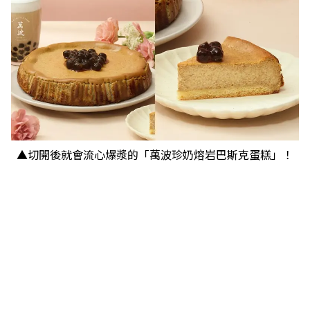
▲切開後就會流心爆漿的「萬波珍奶熔岩巴斯克蛋糕」！