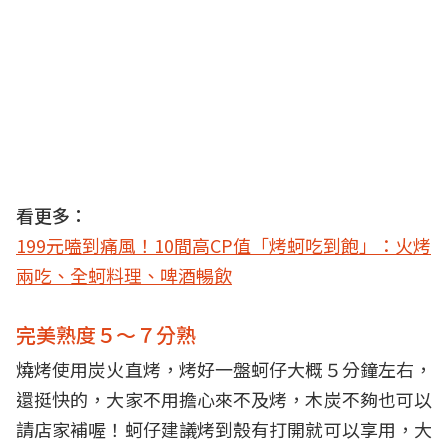
看更多：
199元嗑到痛風！10間高CP值「烤蚵吃到飽」：火烤
兩吃、全蚵料理、啤酒暢飲
完美熟度５～７分熟
燒烤使用炭火直烤，烤好一盤蚵仔大概５分鐘左右，
還挺快的，大家不用擔心來不及烤，木炭不夠也可以
請店家補喔！蚵仔建議烤到殼有打開就可以享用，大