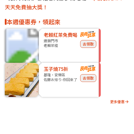
天天免費抽大獎！
本週優惠券，領起來
老賴紅茶免費喝
連鎖門市
去領取
老賴茶棧
玉子燒75折
基隆・安樂區
去領取
佐藤お帰り-你回來了
更多優惠