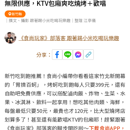
無限供應，KTV包廂爽吃燒烤＋歡唱
新竹縣
｜撰文、攝影 跟著踢小米吃喝玩樂趣｜整理 江亭儀
《食尚玩家》部落客 跟著踢小米吃喝玩樂趣
分享：
新竹吃到飽推薦！食尚小編帶你看看這家竹北新開幕
的「胃擠百蚵」，烤蚵吃到飽每人只要399元，還有
自助吧免費供應，可以搭配滷肉飯、炸物、生菜、水
果、冰淇淋、飲料一起享用！想吃其他肉類、海鮮，
每盤最低只要50元，最貴也才120元，比大型燒烤店
划算多了！甚至還有能歡唱KTV的包廂耶！趕緊跟著
《食尚玩家》部落客的腳步開吃啦～
下載食尚APP，