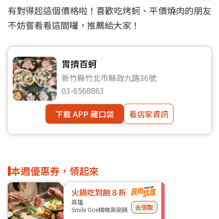
有對得起這個價格啦！喜歡吃烤蚵、平價燒肉的朋友
不妨嘗看看這間囉，推薦給大家！
胃擠百蚵
新竹縣竹北市縣政九路36號
03-6568863
下載 APP 藏口袋
看店家資訊
本週優惠券，領起來
火鍋吃到飽８折
高雄
去領取
Smile One精緻涮涮鍋