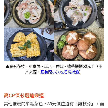
▲還有花枝、小章魚、玉米、香菇，這些通通50元！（圖
片來源：
跟著踢小米吃喝玩樂趣
）
高CP值必選這幾道
其他推薦的單點菜色，80元價位還有「雞軟骨」，而