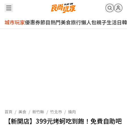
城市玩家
優惠券
節目
熱門
美食
旅行
懶人包
親子
生活
日韓
首頁
/
美食
/
新竹縣
/
竹北市
/
燒肉
【新開店】399元烤蚵吃到飽！免費自助吧