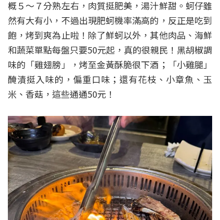
概５～７分熟左右，肉質挺肥美，湯汁鮮甜。蚵仔雖
然有大有小，不過出現肥蚵機率滿高的，反正是吃到
飽，烤到爽為止啦！除了鮮蚵以外，其他肉品、海鮮
和蔬菜單點每盤只要50元起，真的很親民！黑胡椒調
味的「雞翅膀」，烤至金黃酥脆很下酒；「小雞腿」
醃漬挺入味的，偏重口味；還有花枝、小章魚、玉
米、香菇，這些通通50元！