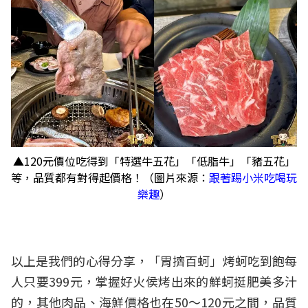
▲120元價位吃得到「特選牛五花」「低脂牛」「豬五花」
等，品質都有對得起價格！（圖片來源：
跟著踢小米吃喝玩
樂趣
）
以上是我們的心得分享，「胃擠百蚵」烤蚵吃到飽每
人只要399元，掌握好火侯烤出來的鮮蚵挺肥美多汁
的，其他肉品、海鮮價格也在50～120元之間，品質