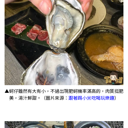
▲蚵仔雖然有大有小，不過出現肥蚵機率滿高的，肉質挺肥
美，湯汁鮮甜。（圖片來源：
跟著踢小米吃喝玩樂趣
）