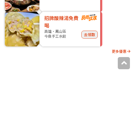
招牌酸辣湯免費
喝
高雄・鳳山區
去領取
今鼎手工水餃
更多優惠