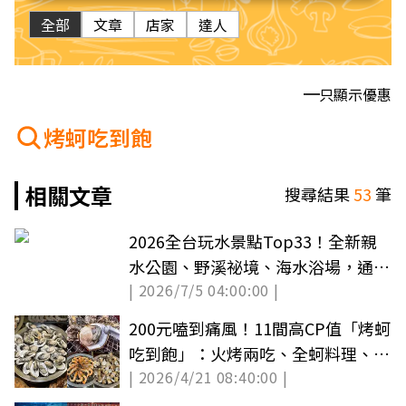
全部
文章
店家
達人
只顯示優惠
烤蚵吃到飽
相關文章
搜尋結果
53
筆
2026全台玩水景點Top33！全新親
水公園、野溪祕境、海水浴場，通通
| 2026/7/5 04:00:00 |
免費玩！
200元嗑到痛風！11間高CP值「烤蚵
吃到飽」：火烤兩吃、全蚵料理、啤
| 2026/4/21 08:40:00 |
酒暢飲