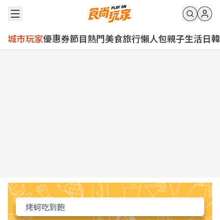
城市玩家
優惠券
節目
熱門
美食
旅行
懶人包
親子
生活
日韓