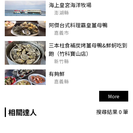
海上皇宮海洋牧場
澎湖縣
阿傑台式料理霸皇薑母鴨
嘉義市
三本柱食補炭烤薑母鴨&鮮蚵吃到
飽（竹科寶山店）
新竹縣
有夠鮮
嘉義縣
More
相關達人
搜尋結果
0
筆