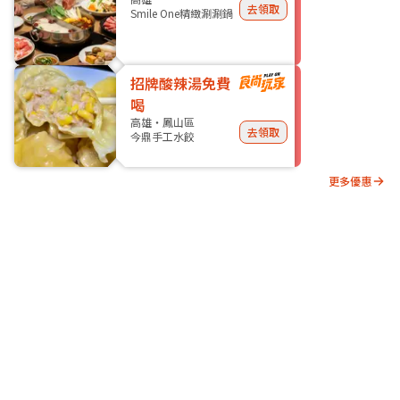
去領取
Smile One精緻涮涮鍋
招牌酸辣湯免費
喝
高雄・鳳山區
去領取
今鼎手工水餃
更多優惠