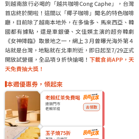
到越南旅行必喝的「越共咖啡Cong Caphe」，台灣
首店終於開啦！這間以「椰子咖啡」聞名的特色咖啡
廳，目前除了越南本地外，在多倫多、馬來西亞、韓
國都有據點，還是車銀優、文佳媖主演的超夯韓劇
《女神降臨》取景地之一，網上３月曾曝光海外第４
站就是台灣，地點就在北車附近，即日起至7/29正式
開放試營運，全品項９折快搶喝！
下載食尚APP，天
天免費抽大獎！
本週優惠券，領起來
老賴紅茶免費喝
連鎖門市
去領取
老賴茶棧
玉子燒75折
基隆・安樂區