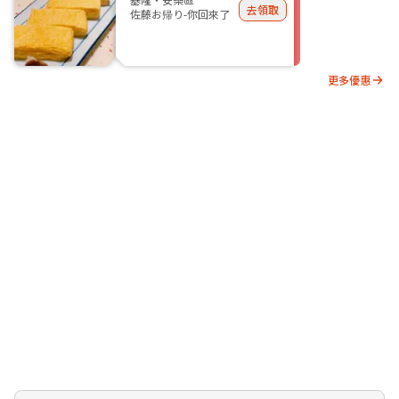
去領取
佐藤お帰り-你回來了
更多優惠