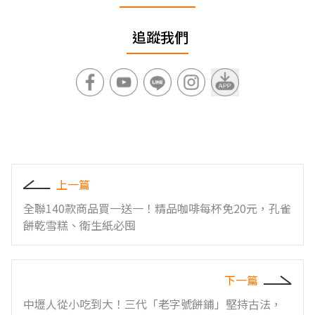
追蹤我們
上一篇
全聯140款商品買一送一！精品咖啡每杯免20元，孔雀
餅乾雪糕、衛生紙必囤
下一篇
中壢人從小吃到大！三代「老字號餅鋪」堅持古法，