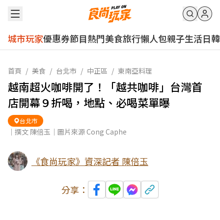
城市玩家
優惠券
節目
熱門
美食
旅行
懶人包
親子
生活
日韓
首頁
/
美食
/
台北市
/
中正區
/
東南亞料理
越南超火咖啡開了！「越共咖啡」台灣首
店開幕９折喝，地點、必喝菜單曝
台北市
｜撰文 陳倍玉｜圖片來源 Cong Caphe
《食尚玩家》資深記者 陳倍玉
分享：