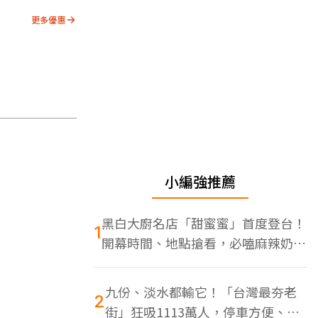
更多優惠
小編強推薦
黑白大廚名店「甜蜜蜜」首度登台！
1
開幕時間、地點搶看，必嗑麻辣奶油
蝦
九份、淡水都輸它！「台灣最夯老
2
街」狂吸1113萬人，停車方便、特