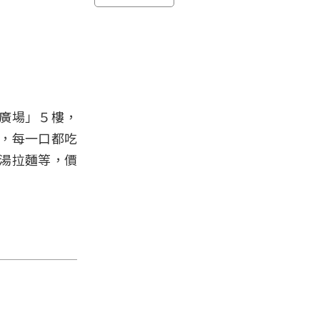
廣場」５樓，
，每一口都吃
湯拉麵等，價