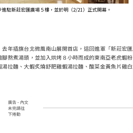
進駐新莊宏匯廣場５樓，並於明（2/21）正式開幕。
，去年插旗台北微風南山展開首店，這回進軍「新莊宏匯
雞腳熬煮湯頭，並加入烘烤８小時而成的東南亞老虎蝦粉
蝦湯拉麵、大蝦炙燒舒肥雞蝦湯拉麵、酸菜金黃魚片雞白
廣告 - 內文
未完請往
下捲動