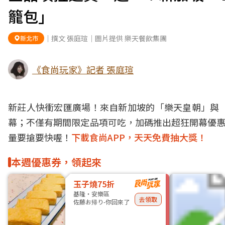
籠包」
｜撰文 張庭瑄｜圖片提供 樂天餐飲集團
新北市
《食尚玩家》記者 張庭瑄
新莊人快衝宏匯廣場！來自新加坡的「樂天皇朝」與「
幕；不僅有期間限定品項可吃，加碼推出超狂開幕優惠
量要搶要快喔！
下載食尚APP，天天免費抽大獎！
本週優惠券，領起來
玉子燒75折
基隆・安樂區
去領取
佐藤お帰り-你回來了