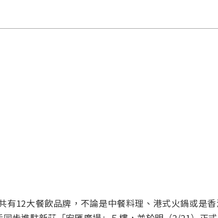
共有12大餐飲品牌，不論是中餐料理、港式火鍋或是香
同步進駐新莊「宏匯廣場」５樓，並於明（2/21）正