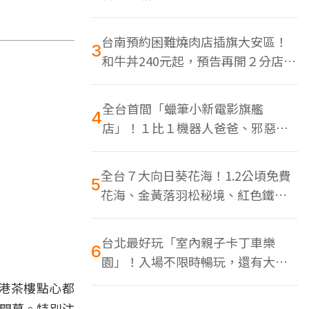
色美食多
台南預約困難燒肉店插旗大安區！
3
和牛丼240元起，預告再開２分店、
地點曝光
全台首間「蠟筆小新電影旗艦
4
店」！１比１機器人爸爸、邪惡正
男，百款周邊買翻
全台７大向日葵花海！1.2公頃免費
5
花海、金黃落羽松秘境、紅色鐵橋
同框
台北最好玩「室內親子卡丁車樂
6
園」！入場不限時暢玩，還有大螢
幕Switch遊戲區
港茶樓點心都
式開幕。特別注