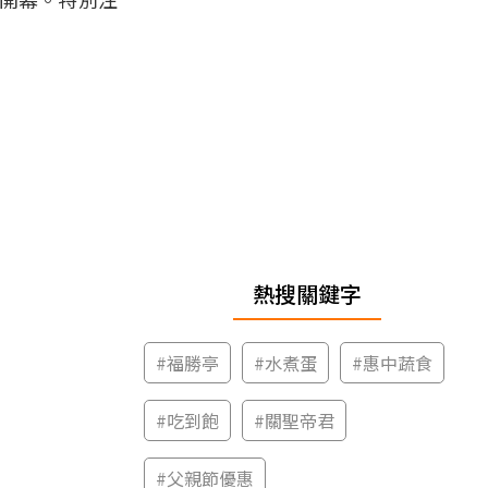
熱搜關鍵字
#
福勝亭
#
水煮蛋
#
惠中蔬食
#
吃到飽
#
關聖帝君
#
父親節優惠