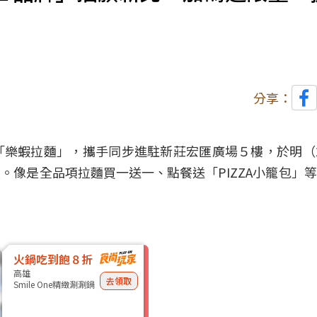
分享：
樂蝦拉麵」，攜手同步進駐新莊宏匯廣場５樓，於明（2
。像是全品項拉麵買一送一、點餐送「PIZZA小籠包」
火鍋吃到飽８折
高雄
去領取
Smile One精緻涮涮鍋