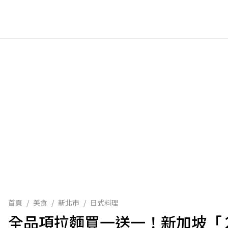
首頁
/
美食
/
新北市
/
日式料理
全品項拉麵買一送一！新加坡「