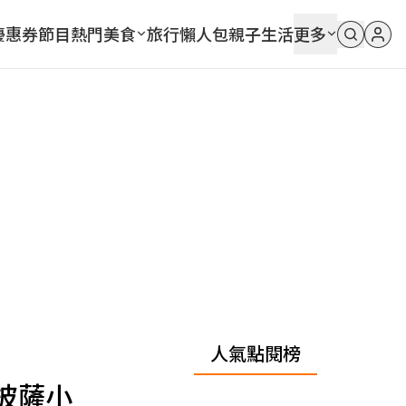
優惠券
節目
熱門
美食
旅行
懶人包
親子
生活
更多
人氣點閱榜
披薩小