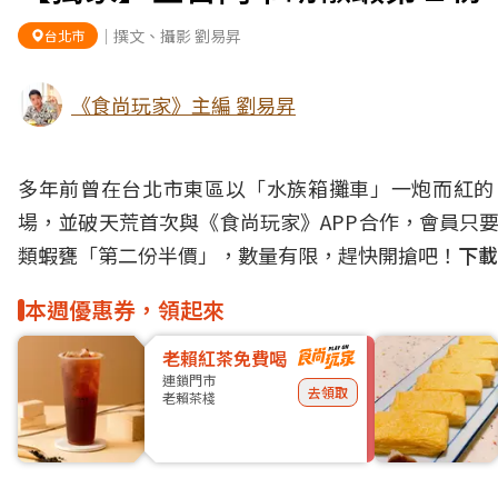
｜撰文、攝影 劉易昇
台北市
《食尚玩家》主編 劉易昇
多年前曾在台北市東區以「水族箱攤車」一炮而紅的
場，並破天荒首次與《食尚玩家》APP合作，會員只要
類蝦甕「第二份半價」，數量有限，趕快開搶吧！
下載
本週優惠券，領起來
老賴紅茶免費喝
連鎖門市
去領取
老賴茶棧