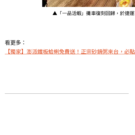
▲「一品活蝦」攤車復刻回歸，於捷運
看更多：
【獨家】澎派鐵板蛤蜊免費送！正宗砂鍋粥來台，必點