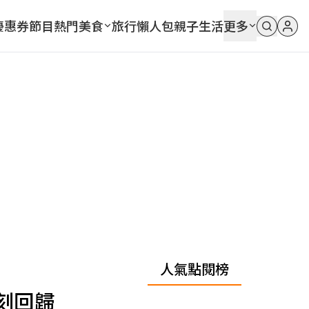
優惠券
節目
熱門
美食
旅行
懶人包
親子
生活
更多
人氣點閱榜
刻回歸