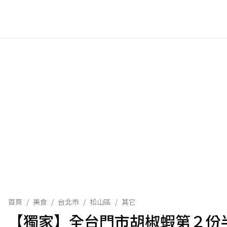
首頁
/
美食
/
台北市
/
松山區
/
其它
【獨家】全台門市胡椒蝦第２份