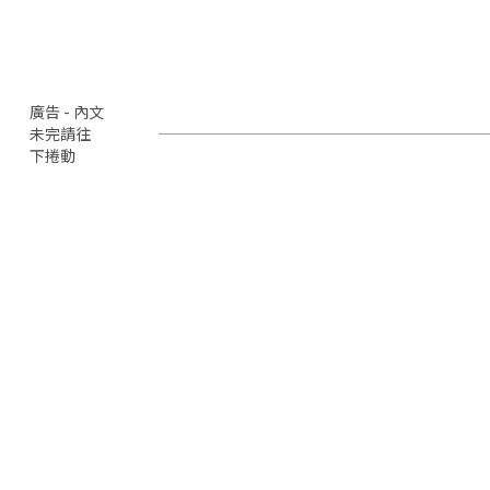
廣告 - 內文
未完請往
下捲動