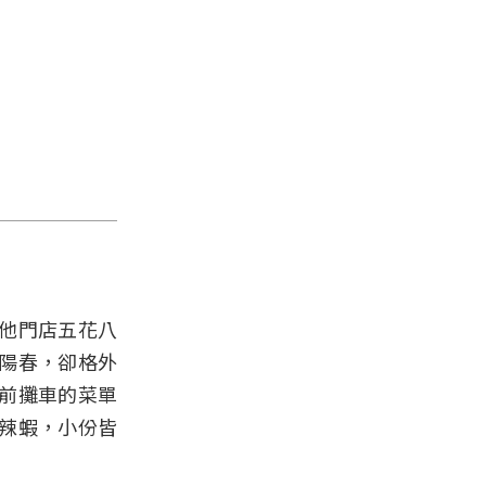
他門店五花八
陽春，卻格外
前攤車的菜單
辣蝦，小份皆