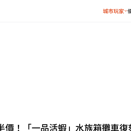
城市玩家
半價！「一品活蝦」水族箱攤車復