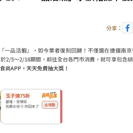
分享：
「一品活蝦」，如今業者復刻回歸！不僅選在捷運南京
於2/5～2/18期間，前往全台各門市消費，就可享包含
食尚APP，天天免費抽大獎！
玉子燒75折
基隆・安樂區
去領取
佐藤お帰り-你回來了