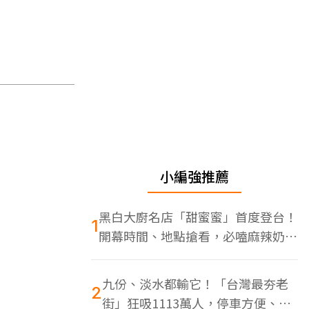
小編強推薦
黑白大廚名店「甜蜜蜜」首度登台！
1
開幕時間、地點搶看，必嗑麻辣奶油
蝦
九份、淡水都輸它！「台灣最夯老
2
街」狂吸1113萬人，停車方便、特