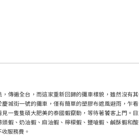
法，傳遍全台，而這家重新回歸的攤車樣貌，雖然沒有其
於慶城街一號的攤車，僅有簡單的塑膠布遮風避雨，乍看
看見一隻隻碩大肥美的泰國蝦竄動，等待著饕客上門。目
蒜頭蝦、奶油蝦、麻油蝦、檸檬蝦、鹽嗆蝦、鹹酥蝦和酸
不收服務費。