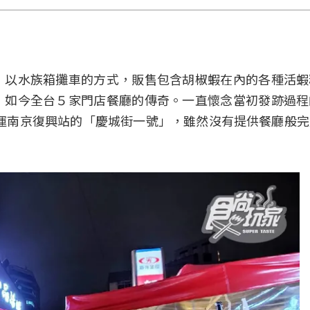
，以水族箱攤車的方式，販售包含胡椒蝦在內的各種活蝦
」如今全台５家門店餐廳的傳奇。一直懷念當初發跡過程
在捷運南京復興站的「慶城街一號」，雖然沒有提供餐廳般