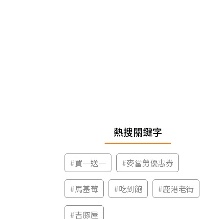
熱搜關鍵字
#
買一送一
#
麥當勞優惠券
#
馬基莓
#
吃到飽
#
鹿港老街
#
吉豚屋