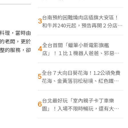
色美食多
台南預約困難燒肉店插旗大安區！
3
和牛丼240元起，預告再開２分店、
料理，當時由
地點曝光
的老闆，更於
全台首間「蠟筆小新電影旗艦
4
完整的服務，卻
店」！１比１機器人爸爸、邪惡正
男，百款周邊買翻
全台７大向日葵花海！1.2公頃免費
5
花海、金黃落羽松秘境、紅色鐵橋
同框
台北最好玩「室內親子卡丁車樂
6
園」！入場不限時暢玩，還有大螢
幕Switch遊戲區