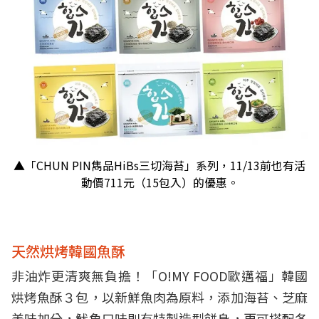
▲「CHUN PIN雋品HiBs三切海苔」系列，11/13前也有活
動價711元（15包入）的優惠。
天然烘烤韓國魚酥
非油炸更清爽無負擔！「O!MY FOOD歐邁福」韓國
烘烤魚酥３包，以新鮮魚肉為原料，添加海苔、芝麻
美味加分，魷魚口味則有特製造型餅身，更可搭配各