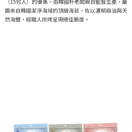
（15包入）的優惠。由韓國朴老闆親自監督生產，嚴
選來自韓國潔淨海域的頂級海苔，佐以濃郁麻油與天
然海鹽，經職人烘烤呈現絕佳脆度。