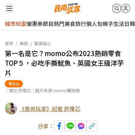
城市玩家
優惠券
節目
熱門
美食
旅行
懶人包
親子
生活
日韓
首頁
/
美食
/
甜食點心
第一名是它？momo公布2023熱銷零食
TOP５，必吃手撕魷魚、英國女王級洋芋
片
全台
｜撰文 許瑋芯｜圖片來源 momo購物網
《食尚玩家》記者 許瑋芯
分享：