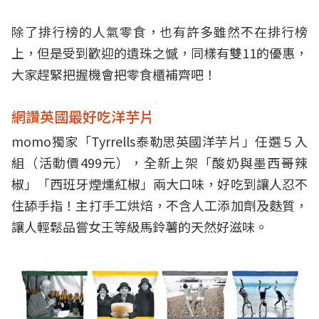
除了排行榜的人氣零食，也有許多雖然不在排行榜
上，但是受到歡迎的遺珠之憾，同樣有雙11的優惠，
大家趕緊把握機會把零食櫃補齊吧！
網讚英國最好吃洋芋片
momo獨家「Tyrrells泰勒思英國洋芋片」任選５入
組（活動價499元），全新上架「酸奶與墨西哥辣
椒」「西班牙煙燻紅椒」兩大口味，好吃到讓人忍不
住舔手指！主打手工烘焙，不含人工添加劑及麩質，
讓人輕鬆品嘗女王等級馬鈴薯的天然好滋味。