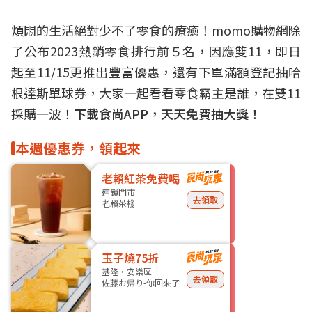
煩悶的生活絕對少不了零食的療癒！momo購物網除
了公布2023熱銷零食排行前５名，因應雙11，即日
起至11/15更推出豐富優惠，還有下單滿額登記抽哈
根達斯單球券，大家一起看看零食霸主是誰，在雙11
採購一波！
下載食尚APP，天天免費抽大獎！
本週優惠券，領起來
老賴紅茶免費喝
連鎖門市
去領取
老賴茶棧
玉子燒75折
基隆・安樂區
去領取
佐藤お帰り-你回來了