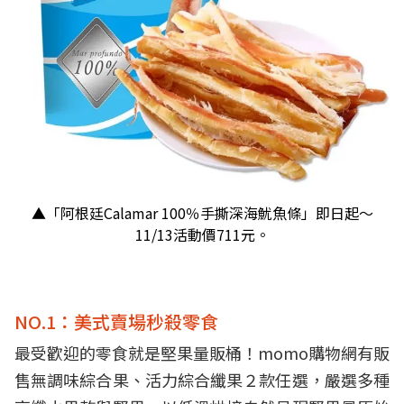
▲「阿根廷Calamar 100％手撕深海魷魚條」即日起～
11/13活動價711元。
NO.1：美式賣場秒殺零食
最受歡迎的零食就是堅果量販桶！momo購物網有販
售無調味綜合果、活力綜合纖果２款任選，嚴選多種