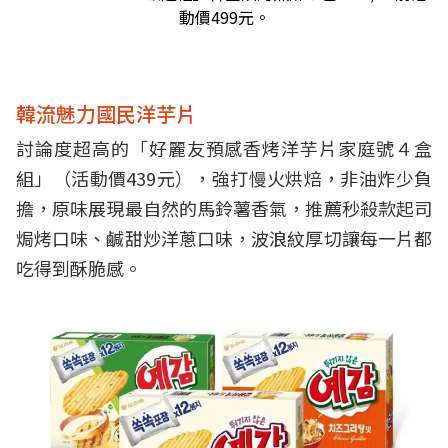
動價499元。
韓流魅力國民洋芋片
討論度超高的「好麗友預感香烤洋芋片家庭號４盒
組」（活動價439元），強打慢火烘焙，非油炸少負
擔，原味展現最自然的馬鈴薯香氣，推薦秒殺款起司
焗烤口味、鹹甜炒洋蔥口味，波浪紋厚切讓每一片都
吃得到酥脆感。