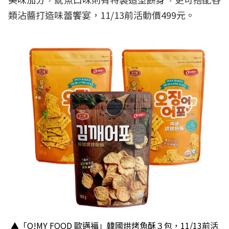
類沾醬打造味蕾饗宴，11/13前活動價499元。
▲「O!MY FOOD 歐邁福」韓國烘烤魚酥３包，11/13前活