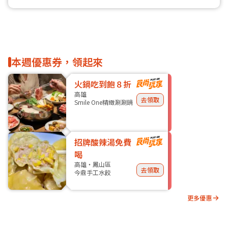
本週優惠券，領起來
火鍋吃到飽８折
高雄
去領取
Smile One精緻涮涮鍋
招牌酸辣湯免費
喝
高雄・鳳山區
去領取
今鼎手工水餃
更多優惠