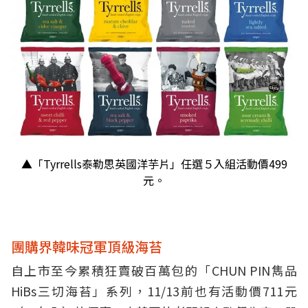
▲「Tyrrells泰勒思英國洋芋片」任選５入組活動價499
元。
團購界韓味冠軍頂級海苔
自上市至今累積狂賣破百萬包的「CHUN PIN雋品
HiBs三切海苔」系列，11/13前也有活動價711元