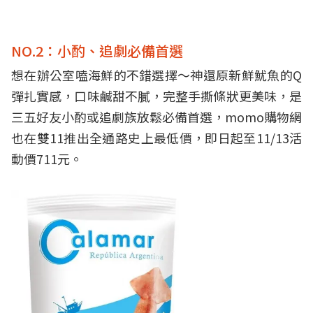
NO.2：小酌、追劇必備首選
想在辦公室嗑海鮮的不錯選擇～神還原新鮮魷魚的Q
彈扎實感，口味鹹甜不膩，完整手撕條狀更美味，是
三五好友小酌或追劇族放鬆必備首選，momo購物網
也在雙11推出全通路史上最低價，即日起至11/13活
動價711元。