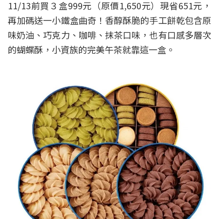
11/13前買３盒999元（原價1,650元）現省651元，
再加碼送一小鐵盒曲奇！香醇酥脆的手工餅乾包含原
味奶油、巧克力、咖啡、抹茶口味，也有口感多層次
的蝴蝶酥，小資族的完美午茶就靠這一盒。