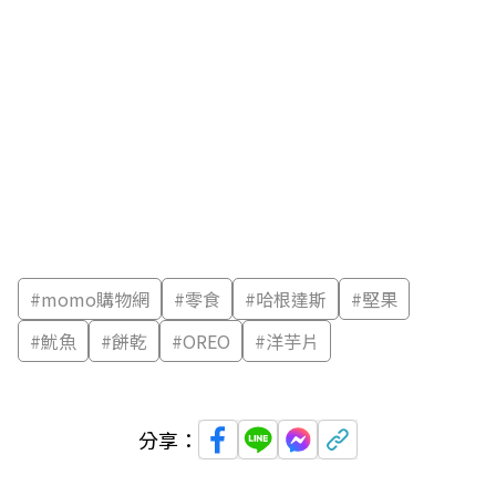
#
momo購物網
#
零食
#
哈根達斯
#
堅果
#
魷魚
#
餅乾
#
OREO
#
洋芋片
分享：