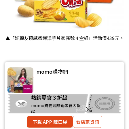
▲「好麗友預感香烤洋芋片家庭號４盒組」活動價439元。
momo購物網
熱銷零食３折起
momo購物網熱銷零食３折
起
下載 APP 藏口袋
看店家資訊