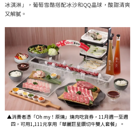
冰淇淋」，葡萄雪酪搭配冰沙和QQ晶球，酸甜清爽
又解膩。
▲消費者憑「Oh my！原燒」燒肉吃貨券，11月週一至週
四，可用1,111元享用「華麗巨星鑽切牛雙人套餐」。