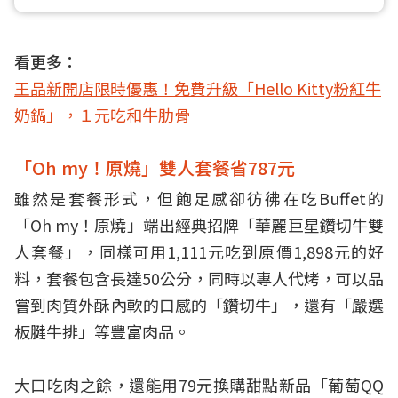
看更多：
王品新開店限時優惠！免費升級「Hello Kitty粉紅牛
奶鍋」，１元吃和牛肋骨
「Oh my！原燒」雙人套餐省787元
雖然是套餐形式，但飽足感卻彷彿在吃Buffet的
「Oh my！原燒」端出經典招牌「華麗巨星鑽切牛雙
人套餐」，同樣可用1,111元吃到原價1,898元的好
料，套餐包含長達50公分，同時以專人代烤，可以品
嘗到肉質外酥內軟的口感的「鑽切牛」，還有「嚴選
板腱牛排」等豐富肉品。
大口吃肉之餘，還能用79元換購甜點新品「葡萄QQ