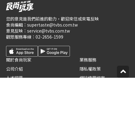
您的意見是我們前進的動力，歡迎來信或來電反映
食尚編輯：
supertaste@tvbs.com.tw
意見反映：
service@tvbs.com.tw
觀眾服務專線：
02-2656-1599
關於食尚玩家
業務服務
公司介紹
隱私權政策
人才招募
網站使用協定
企業動態
數位廣告與贊助政策
優惠券店家招募
節目版權銷售
創作者招募
公開招標
節目表
官方聲明
版權宣告
星藝象娛樂