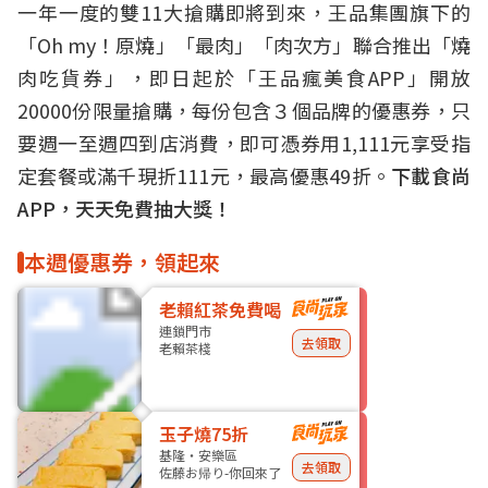
一年一度的雙11大搶購即將到來，王品集團旗下的
「Oh my！原燒」「最肉」「肉次方」聯合推出「燒
肉吃貨券」，即日起於「王品瘋美食APP」開放
20000份限量搶購，每份包含３個品牌的優惠券，只
要週一至週四到店消費，即可憑券用1,111元享受指
定套餐或滿千現折111元，最高優惠49折。
下載食尚
APP，天天免費抽大獎！
本週優惠券，領起來
老賴紅茶免費喝
連鎖門市
去領取
老賴茶棧
玉子燒75折
基隆・安樂區
去領取
佐藤お帰り-你回來了