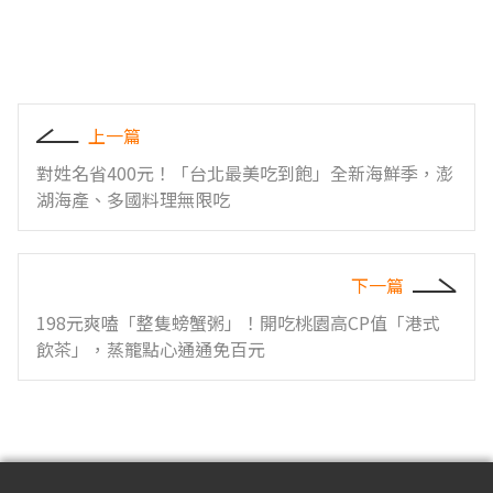
上一篇
對姓名省400元！「台北最美吃到飽」全新海鮮季，澎
湖海產、多國料理無限吃
下一篇
198元爽嗑「整隻螃蟹粥」！開吃桃園高CP值「港式
飲茶」，蒸籠點心通通免百元