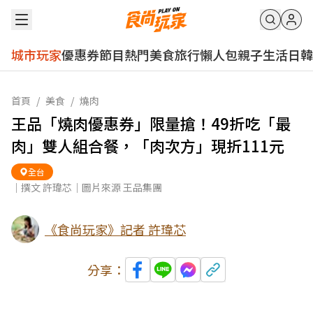
城市玩家
優惠券
節目
熱門
美食
旅行
懶人包
親子
生活
日韓
首頁
/
美食
/
燒肉
王品「燒肉優惠券」限量搶！49折吃「最
肉」雙人組合餐，「肉次方」現折111元
全台
｜撰文 許瑋芯｜圖片來源 王品集團
《食尚玩家》記者 許瑋芯
分享：