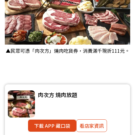
▲民眾可憑「肉次方」燒肉吃貨券，消費滿千現折111元。
肉次方 燒肉放題
下載 APP 藏口袋
看店家資訊