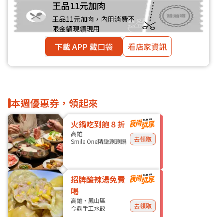
王品11元加肉
王品11元加肉，內用消費不
限金額現領現用
下載 APP 藏口袋
看店家資訊
本週優惠券，領起來
火鍋吃到飽８折
高雄
去領取
Smile One精緻涮涮鍋
招牌酸辣湯免費
喝
高雄・鳳山區
去領取
今鼎手工水餃