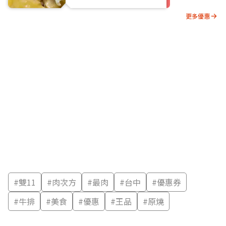
更多優惠
#
雙11
#
肉次方
#
最肉
#
台中
#
優惠券
#
牛排
#
美食
#
優惠
#
王品
#
原燒