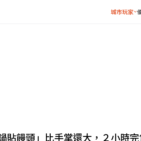
城市玩家
「鍋貼饅頭」比手掌還大，２小時完