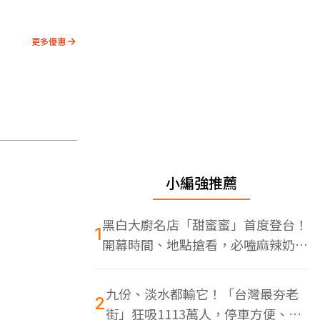
更多優惠
小編強推薦
黑白大廚名店「甜蜜蜜」首度登台！
1
開幕時間、地點搶看，必嗑麻辣奶油
蝦
九份、淡水都輸它！「台灣最夯老
2
街」狂吸1113萬人，停車方便、特