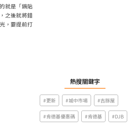
的就是「鍋貼
，之後就將錯
買光，要提前打
熱搜關鍵字
#
更新
#
城中市場
#
吉豚屋
#
肯德基優惠碼
#
肯德基
#
DJB