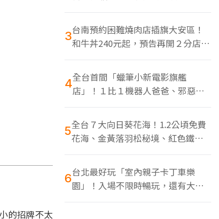
色美食多
台南預約困難燒肉店插旗大安區！
3
和牛丼240元起，預告再開２分店、
地點曝光
全台首間「蠟筆小新電影旗艦
4
店」！１比１機器人爸爸、邪惡正
男，百款周邊買翻
全台７大向日葵花海！1.2公頃免費
5
花海、金黃落羽松秘境、紅色鐵橋
同框
台北最好玩「室內親子卡丁車樂
6
園」！入場不限時暢玩，還有大螢
幕Switch遊戲區
小的招牌不太