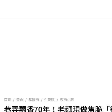
首頁
/
美食
/
基隆市
/
仁愛區
/
夜市小吃
巷弄飄香70年！老麵現做焦脆