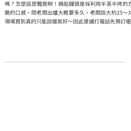
嗎？怎麼這麼難買啊！鍋貼饅頭是採利用半蒸半烤的
脆的口感。問老闆出爐大概要多久，老闆說大約25～
現場買到真的只能說運氣好～因此建議打電話先預訂喔