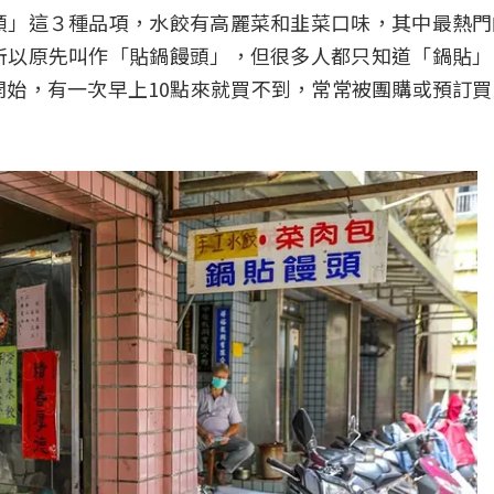
頭」這３種品項，水餃有高麗菜和韭菜口味，其中最熱門
所以原先叫作「貼鍋饅頭」，但很多人都只知道「鍋貼」
始，有一次早上10點來就買不到，常常被團購或預訂