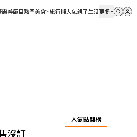
優惠券
節目
熱門
美食
旅行
懶人包
親子
生活
更多
人氣點閱榜
售沒訂