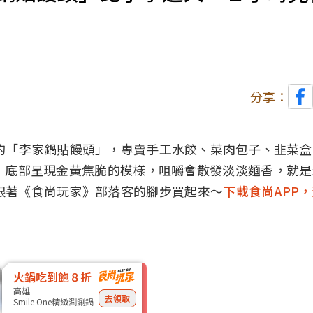
分享：
的「李家鍋貼饅頭」，專賣手工水餃、菜肉包子、韭菜
，底部呈現金黃焦脆的模樣，咀嚼會散發淡淡麵香，就是
跟著《食尚玩家》部落客的腳步買起來～
下載食尚APP
火鍋吃到飽８折
高雄
去領取
Smile One精緻涮涮鍋