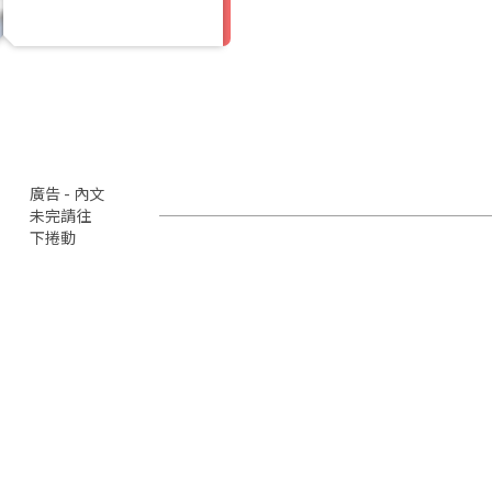
廣告 - 內文
未完請往
下捲動