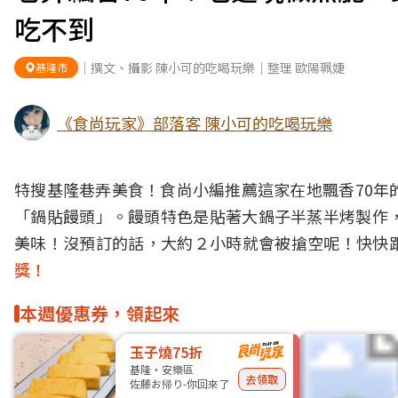
吃不到
｜撰文、攝影 陳小可的吃喝玩樂｜整理 歐陽珮婕
基隆市
《食尚玩家》部落客 陳小可的吃喝玩樂
特搜基隆巷弄美食！食尚小編推薦這家在地飄香70年
「鍋貼饅頭」。饅頭特色是貼著大鍋子半蒸半烤製作
美味！沒預訂的話，大約２小時就會被搶空呢！快快
獎！
本週優惠券，領起來
玉子燒75折
基隆・安樂區
去領取
佐藤お帰り-你回來了