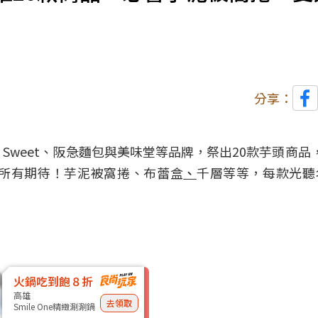
分享：
 Sweet、阪急麵包與美味堂等品牌，祭出20款芋頭商品
所有期待！芋泥被窩捲、布蕾盒
、
千層等等，每款光聽
火鍋吃到飽８折
高雄
去領取
Smile One精緻涮涮鍋