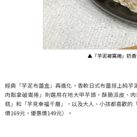
▲「芋泥被窩捲」奶香
經典「芋泥布蕾盒」再進化，香軟日式布蕾搭上純芋
肉鬆拿破崙捲」則選用在地大甲芋頭，酥脆派皮、肉
糕」和「芋見幸福千層」，以及大人、小孩都喜歡的「
價169元，優惠價149元）。