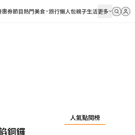
優惠券
節目
熱門
美食
旅行
懶人包
親子
生活
更多
人氣點閱榜
餡銅鑼