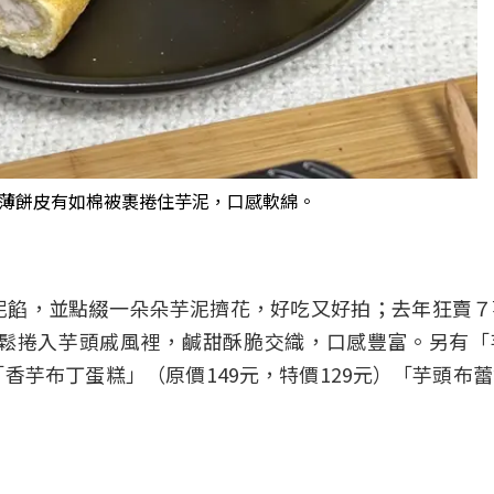
薄餅皮有如棉被裹捲住芋泥，口感軟綿。
泥餡，並點綴一朵朵芋泥擠花，好吃又好拍；去年狂賣７
鬆捲入芋頭戚風裡，鹹甜酥脆交織，口感豐富。另有「
香芋布丁蛋糕」（原價149元，特價129元）「芋頭布