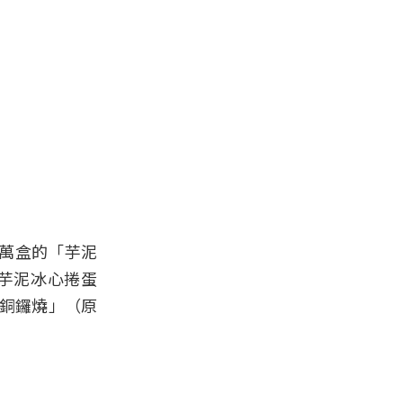
萬盒的「芋泥
芋泥冰心捲蛋
蕾銅鑼燒」（原