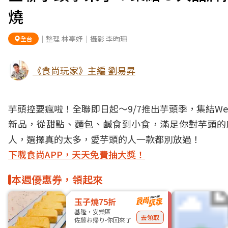
燒
｜整理 林亭妤｜攝影 李昀珊
全台
《食尚玩家》主編 劉易昇
芋頭控要瘋啦！全聯即日起～9/7推出芋頭季，集結We
新品，從甜點、麵包、鹹食到小食，滿足你對芋頭的
人，選擇真的太多，愛芋頭的人一款都別放過！
下載食尚APP，天天免費抽大獎！
本週優惠券，領起來
玉子燒75折
基隆・安樂區
去領取
佐藤お帰り-你回來了