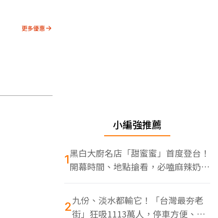
更多優惠
小編強推薦
黑白大廚名店「甜蜜蜜」首度登台！
1
開幕時間、地點搶看，必嗑麻辣奶油
蝦
九份、淡水都輸它！「台灣最夯老
2
街」狂吸1113萬人，停車方便、特