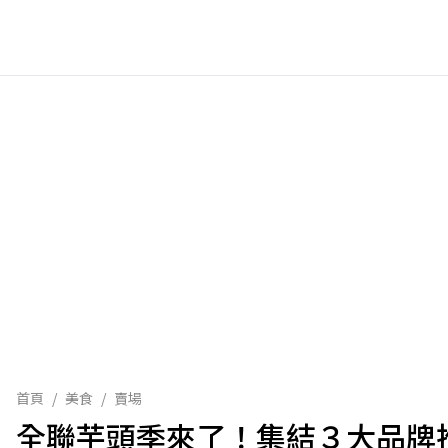
首頁
/
美食
/
賣場
全聯芋頭季來了！集結３大品牌