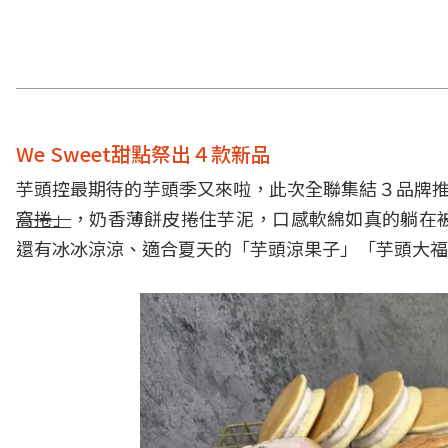
We Sweet甜點祭出４款新品
芋頭控最期待的芋頭季又來啦，此次全聯集結３品牌推出
窩捲」
，奶香薄餅皮捲住芋泥，口感軟綿如真的躺在
還有冰冰涼涼、適合夏天的「芋頭涼果子」「芋頭大福