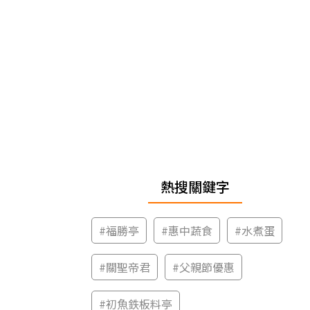
熱搜關鍵字
#
福勝亭
#
惠中蔬食
#
水煮蛋
#
關聖帝君
#
父親節優惠
#
初魚鉄板料亭