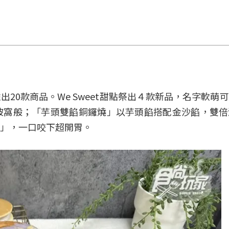
20款商品。We Sweet甜點祭出４款新品，名字軟萌
被窩般；「芋頭雙餡銅鑼燒」以芋頭餡搭配金沙餡，雙倍
」，一口咬下超開胃。