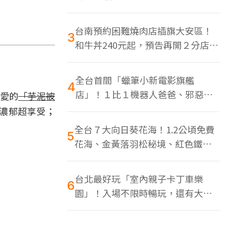
色美食多
台南預約困難燒肉店插旗大安區！
3
和牛丼240元起，預告再開２分店、
地點曝光
全台首間「蠟筆小新電影旗艦
4
店」！１比１機器人爸爸、邪惡正
可愛的
「芋泥被
男，百款周邊買翻
濃郁超享受；
全台７大向日葵花海！1.2公頃免費
5
花海、金黃落羽松秘境、紅色鐵橋
同框
台北最好玩「室內親子卡丁車樂
6
園」！入場不限時暢玩，還有大螢
幕Switch遊戲區