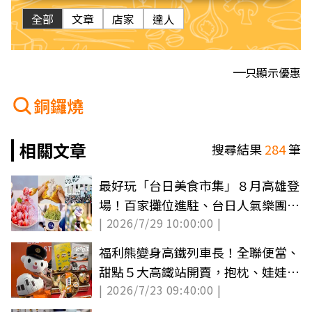
全部
文章
店家
達人
只顯示優惠
銅鑼燒
相關文章
搜尋結果
284
筆
最好玩「台日美食市集」８月高雄登
場！百家攤位進駐、台日人氣樂團接
| 2026/7/29 10:00:00 |
力開唱
福利熊變身高鐵列車長！全聯便當、
甜點５大高鐵站開賣，抱枕、娃娃必
| 2026/7/23 09:40:00 |
收