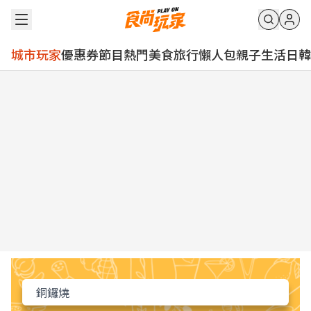
城市玩家
優惠券
節目
熱門
美食
旅行
懶人包
親子
生活
日韓