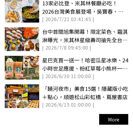
13家必比登、米其林餐廳必吃！
2026台灣美食展登場，吳寶春、阿
| 2026/7/21 03:41:45 |
基師都來了
台中首間旭集開幕！限定菜色、霜淇
淋曝光，米其林星級壽司搶先全台吃
| 2026/7/8 09:45:00 |
到飽
星巴克買一送一！哈密瓜星冰樂、24
小時世足應援、粉紅草莓小熊杯一次
| 2026/6/30 11:00:00 |
看
「饒河夜市」美食15選！隱藏版小吃
＋點心，順遊松山彩虹橋、蔦屋書店
| 2026/6/15 01:00:00 |
More