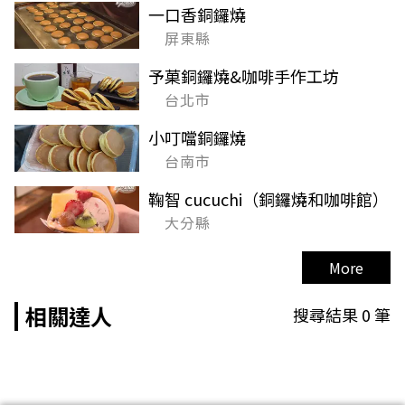
一口香銅鑼燒
屏東縣
予菓銅鑼燒&咖啡手作工坊
台北市
小叮噹銅鑼燒
台南市
鞠智 cucuchi（銅鑼燒和咖啡館）
大分縣
More
相關達人
搜尋結果
0
筆