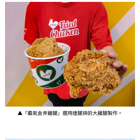
▲「霸氣金斧雞腿」選用連腿排的大雞腿製作。