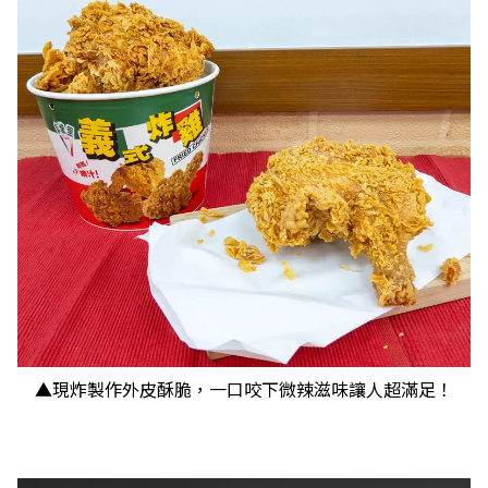
▲現炸製作外皮酥脆，一口咬下微辣滋味讓人超滿足！