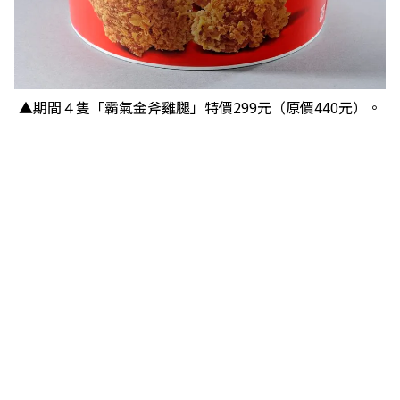
▲期間４隻「霸氣金斧雞腿」特價299元（原價440元）。