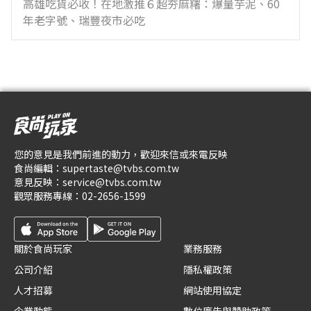
高雄吃貨必收！在地激推６超夯麻糬：爆量芋泥、60
年老字號、瑞豐夜市必吃
您的意見是我們前進的動力，歡迎來信或來電反映
食尚編輯：
supertaste@tvbs.com.tw
意見反映：
service@tvbs.com.tw
觀眾服務專線：
02-2656-1599
關於食尚玩家
業務服務
公司介紹
隱私權政策
人才招募
網站使用協定
企業動態
數位廣告與贊助政策