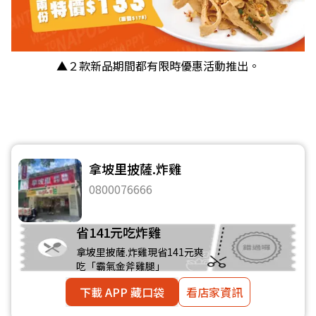
▲２款新品期間都有限時優惠活動推出。
拿坡里披薩.炸雞
0800076666
省141元吃炸雞
拿坡里披薩.炸雞現省141元爽
吃「霸氣金斧雞腿」
下載 APP 藏口袋
看店家資訊