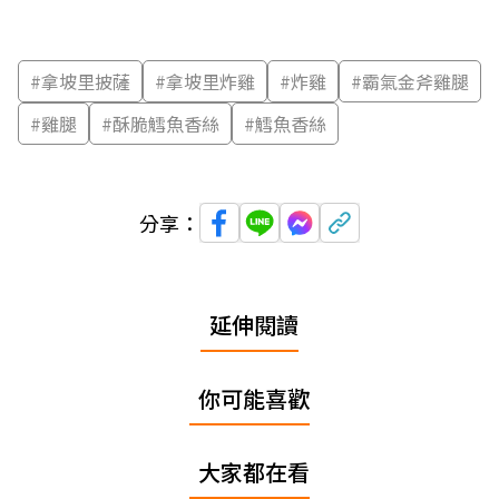
#
拿坡里披薩
#
拿坡里炸雞
#
炸雞
#
霸氣金斧雞腿
#
雞腿
#
酥脆鱈魚香絲
#
鱈魚香絲
分享：
延伸閱讀
你可能喜歡
大家都在看