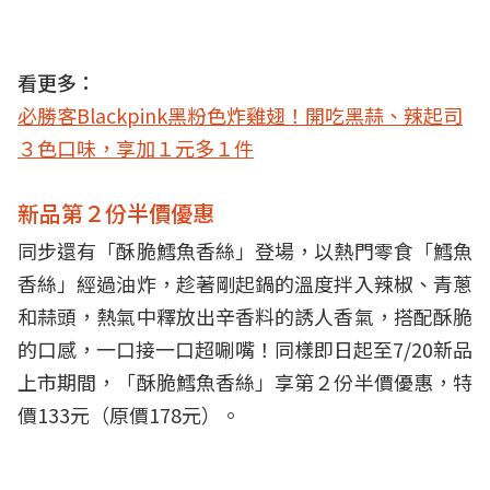
看更多：
必勝客Blackpink黑粉色炸雞翅！開吃黑蒜、辣起司
３色口味，享加１元多１件
新品第２份半價優惠
同步還有「酥脆鱈魚香絲」登場，以熱門零食「鱈魚
香絲」經過油炸，趁著剛起鍋的溫度拌入辣椒、青蔥
和蒜頭，熱氣中釋放出辛香料的誘人香氣，搭配酥脆
的口感，一口接一口超唰嘴！同樣即日起至7/20新品
上市期間，「酥脆鱈魚香絲」享第２份半價優惠，特
價133元（原價178元）。