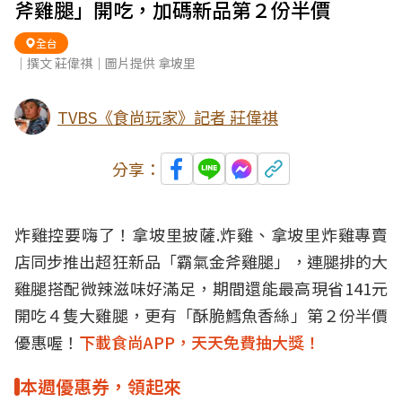
斧雞腿」開吃，加碼新品第２份半價
全台
｜撰文 莊偉祺｜圖片提供 拿坡里
TVBS《食尚玩家》記者 莊偉祺
分享：
炸雞控要嗨了！拿坡里披薩.炸雞、拿坡里炸雞專賣
店同步推出超狂新品「霸氣金斧雞腿」，連腿排的大
雞腿搭配微辣滋味好滿足，期間還能最高現省141元
開吃４隻大雞腿，更有「酥脆鱈魚香絲」第２份半價
優惠喔！
下載食尚APP，天天免費抽大獎！
本週優惠券，領起來