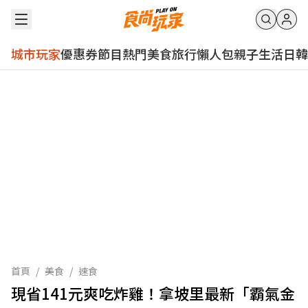
城市玩家
優惠券
節目
熱門
美食
旅行
懶人包
親子
生活
日韓
首頁
/
美食
/
速食
現省141元爽吃炸雞！拿坡里最新「霸氣金