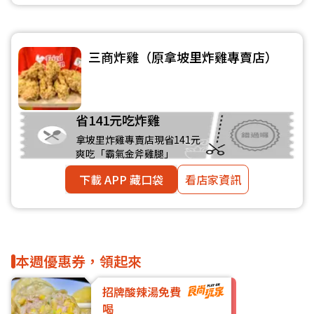
三商炸雞（原拿坡里炸雞專賣店）
省141元吃炸雞
拿坡里炸雞專賣店現省141元
爽吃「霸氣金斧雞腿」
下載 APP 藏口袋
看店家資訊
本週優惠券，領起來
招牌酸辣湯免費
喝