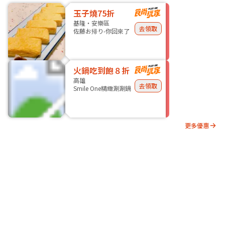
玉子燒75折
基隆・安樂區
去領取
佐藤お帰り-你回來了
火鍋吃到飽８折
高雄
去領取
Smile One精緻涮涮鍋
更多優惠