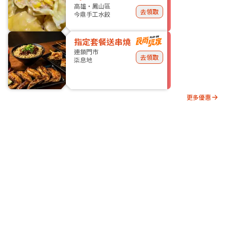
高雄・鳳山區
去領取
今鼎手工水餃
指定套餐送串燒
連鎖門市
去領取
柒息地
更多優惠