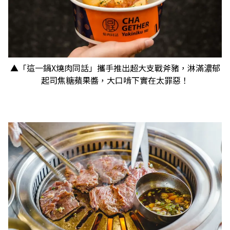
▲「這一鍋X燒肉同話」攜手推出超大支戰斧豬，淋滿濃郁
起司焦糖蘋果醬，大口啃下實在太罪惡！