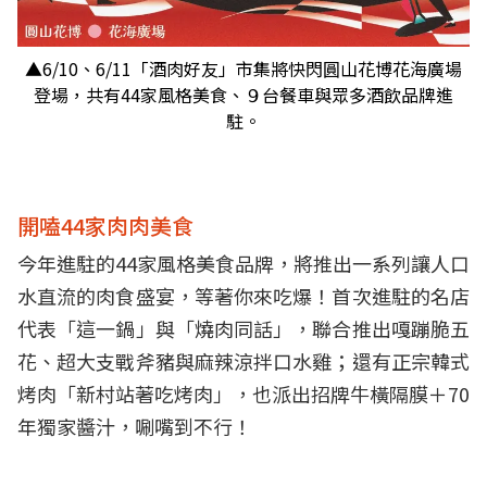
▲6/10、6/11「酒肉好友」市集將快閃圓山花博花海廣場
登場，共有44家風格美食、９台餐車與眾多酒飲品牌進
駐。
開嗑44家肉肉美食
今年進駐的44家風格美食品牌，將推出一系列讓人口
水直流的肉食盛宴，等著你來吃爆！首次進駐的名店
代表「這一鍋」與「燒肉同話」，聯合推出嘎蹦脆五
花、超大支戰斧豬與麻辣涼拌口水雞；還有正宗韓式
烤肉「新村站著吃烤肉」，也派出招牌牛橫隔膜＋70
年獨家醬汁，唰嘴到不行！