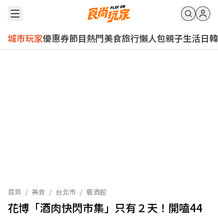
城市玩家
優惠券
節目
熱門
美食
旅行
懶人包
親子
生活
日韓
首頁
/
美食
/
台北市
/
餐酒館
花博「酒肉快閃市集」只有２天！開嗑44