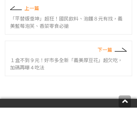
上一篇
「平替版垂坤」超狂！國民飲料、泡麵８元有找，義
美藍莓泡芙、香菜零食必搶
下一篇
１盒不到９元！好市多全新「義美厚豆花」超欠吃，
加碼再曝４吃法
您的意見是我們前進的動力，歡迎來信或來電反映
食尚編輯：
supertaste@tvbs.com.tw