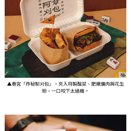
▲巷宮「炸秘制刈包」，夾入特製酸菜、肥嫩爌肉與花生
粉，一口咬下太過癮。