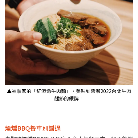
▲福順家的「紅酒燉牛肉麵」，美味到曾獲2022台北牛肉
麵節的銀牌。
煙燻BBQ餐車別錯過