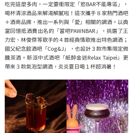
吃完這麼多肉，一定要衝限定「慾BAR不能專區」，
喝杯清涼酒品來解渴解膩啦！這次攜手８家熱門酒吧
＋酒商品牌，推出一系列與「愛」相關的調酒。以典
當回憶抵酒費出名的「當吧PAWNBAR」，挑選了王
力宏、林俊傑等歌手的４首經典情歌推出特色調酒；
國父紀念館酒吧「Cog&J」，也設計３款市集限定微
醺茶酒。新派中式酒吧「紙醉金迷Relax Taipei」更
帶來３款氣泡型調酒，炎炎夏日喝１杯超消暑！