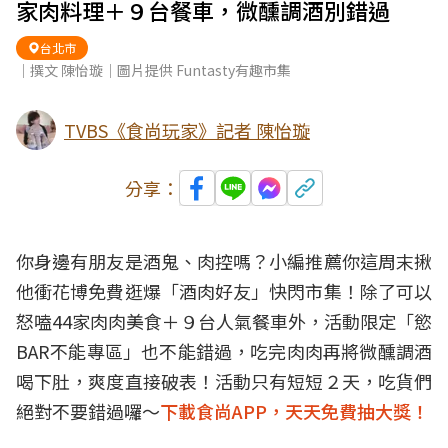
家肉料理＋９台餐車，微醺調酒別錯過
台北市
｜撰文 陳怡璇｜圖片提供 Funtasty有趣市集
TVBS《食尚玩家》記者 陳怡璇
分享：
你身邊有朋友是酒鬼、肉控嗎？小編推薦你這周末揪
他衝花博免費逛爆「酒肉好友」快閃市集！除了可以
怒嗑44家肉肉美食＋９台人氣餐車外，活動限定「慾
BAR不能專區」也不能錯過，吃完肉肉再將微醺調酒
喝下肚，爽度直接破表！活動只有短短２天，吃貨們
絕對不要錯過囉～
下載食尚APP，天天免費抽大獎！