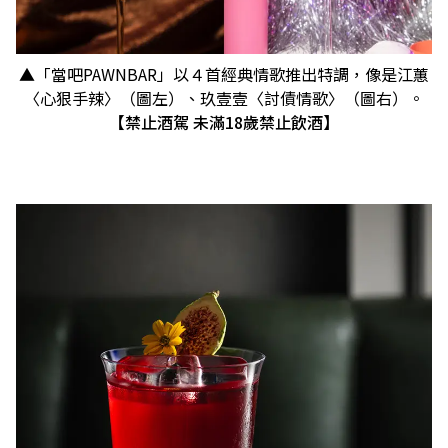
▲「當吧PAWNBAR」以４首經典情歌推出特調，像是江蕙
〈心狠手辣〉（圖左）、玖壹壹〈討債情歌〉（圖右）。
【禁止酒駕 未滿18歲禁止飲酒】