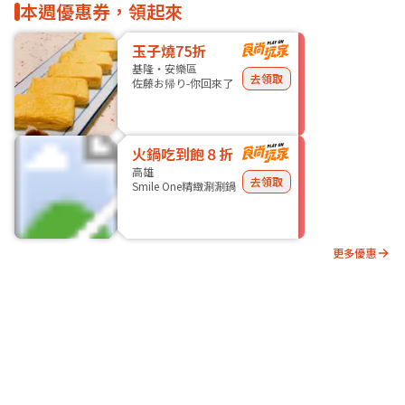
本週優惠券，領起來
玉子燒75折
基隆・安樂區
去領取
佐藤お帰り-你回來了
火鍋吃到飽８折
高雄
去領取
Smile One精緻涮涮鍋
更多優惠