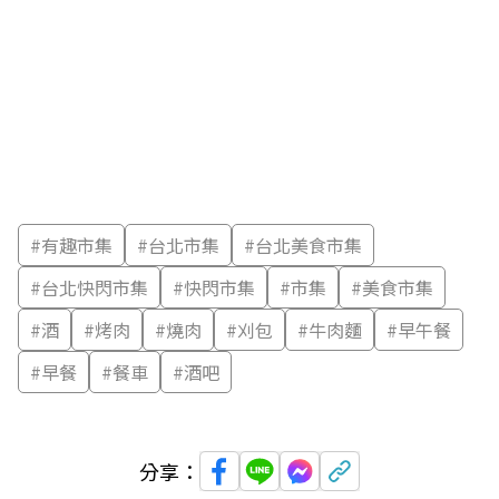
#
有趣市集
#
台北市集
#
台北美食市集
#
台北快閃市集
#
快閃市集
#
市集
#
美食市集
#
酒
#
烤肉
#
燒肉
#
刈包
#
牛肉麵
#
早午餐
#
早餐
#
餐車
#
酒吧
分享：