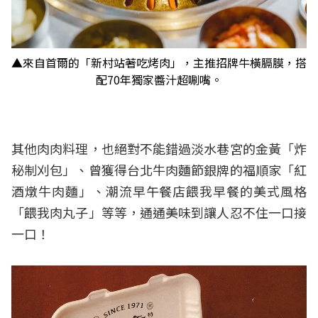
▲來自首爾的「新村站著吃烤肉」，主推招牌牛橫膈膜，搭
配70年獨家醬汁超唰嘴。
其他肉肉料理，也絕對不能錯過淡水巷宮的金黃「炸
秘制刈包」、曾獲得台北牛肉麵節銀牌的福順家「紅
酒燉牛肉麵」、潮流早午餐店餵我早餐的美式風格
「餵我肉丸子」等等，通通美味到讓人忍不住一口接
一口！