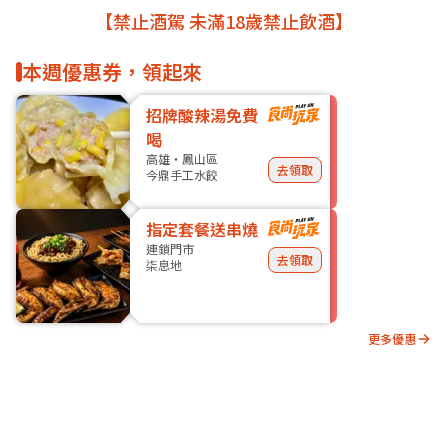
【禁止酒駕 未滿18歲禁止飲酒】
本週優惠券，領起來
招牌酸辣湯免費
喝
高雄・鳳山區
去領取
今鼎手工水餃
指定套餐送串燒
連鎖門市
去領取
柒息地
更多優惠