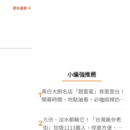
更多優惠
小編強推薦
黑白大廚名店「甜蜜蜜」首度登台！
1
開幕時間、地點搶看，必嗑麻辣奶油
蝦
九份、淡水都輸它！「台灣最夯老
2
街」狂吸1113萬人，停車方便、特