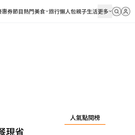
優惠券
節目
熱門
美食
旅行
懶人包
親子
生活
更多
人氣點閱榜
餐現省