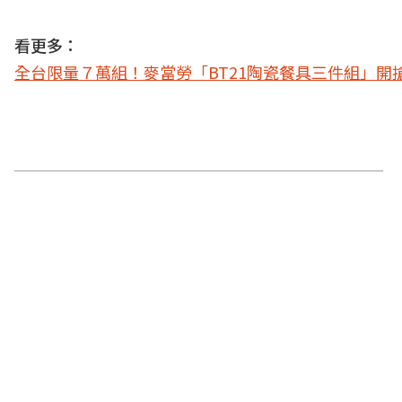
看更多：
全台限量７萬組！麥當勞「BT21陶瓷餐具三件組」開