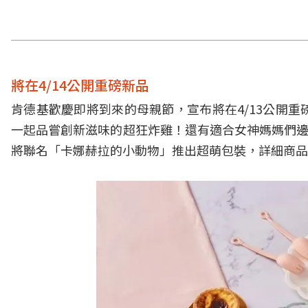
將在4/14公開重磅新品
肯德基歡慶即將到來的母親節，宣布將在4/13公開
一起品嘗創新滋味的超狂炸雞！還有適合女神媽媽們邊
將聯名「卡娜赫拉的小動物」推出超萌包裝，詳細商品