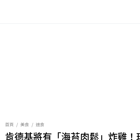
首頁
/
美食
/
速食
肯德基將有「海苔肉鬆」炸雞！