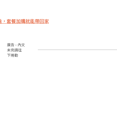
搶，套餐加購就能帶回家
廣告 - 內文
未完請往
下捲動