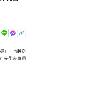
蛋撻」，也將搭
可先衝去買
期