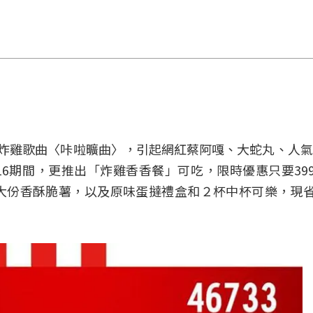
打造炸雞歌曲〈咔啦曠曲〉，引起網紅蔡阿嘎、大蛇丸、人
6期間，更推出「炸雞香香餐」可吃，限時優惠只要399
份香酥脆薯，以及原味蛋撻禮盒和２杯中杯可樂，現省