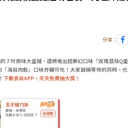
分享：
狂的
７吋原味大蛋撻
，還將推出超夢幻口味「玫瑰荔枝Q
的「海苔肉鬆」口味炸雞可吃！大家敲碗等待的同時，也
！
下載食尚APP，天天免費抽大獎！
玉子燒75折
基隆・安樂區
去領取
佐藤お帰り-你回來了