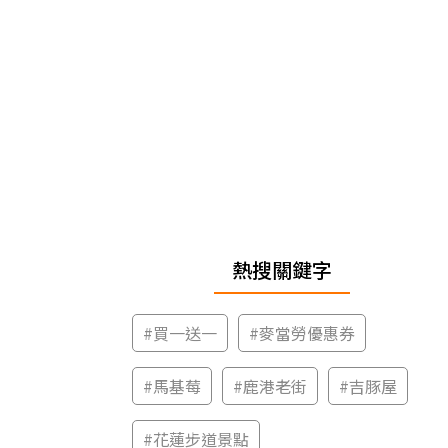
熱搜關鍵字
#
買一送一
#
麥當勞優惠券
#
馬基莓
#
鹿港老街
#
吉豚屋
#
花蓮步道景點