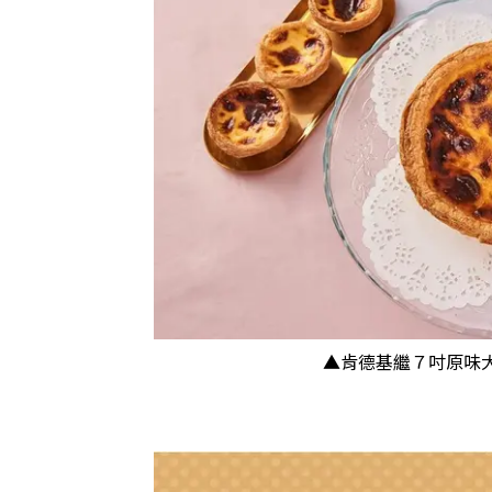
▲肯德基繼７吋原味