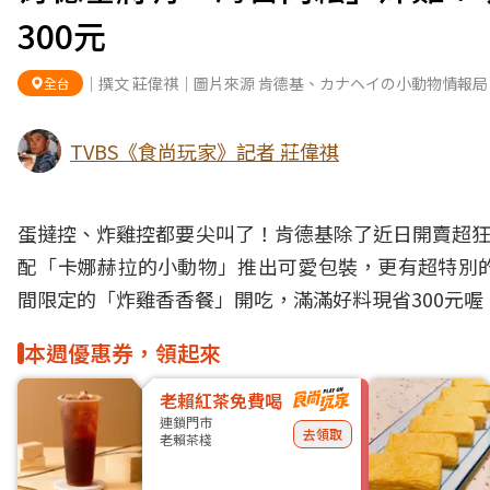
300元
｜撰文 莊偉祺｜圖片來源 肯德基、カナヘイの小動物情報局
全台
TVBS《食尚玩家》記者 莊偉祺
蛋撻控、炸雞控都要尖叫了！肯德基除了近日開賣超
配「
卡娜赫拉的小動物
」推出可愛包裝，更有超特別
間限定
的「炸雞香香餐」開吃，滿滿好料現省300元喔
本週優惠券，領起來
老賴紅茶免費喝
連鎖門市
去領取
老賴茶棧