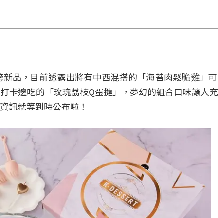
重磅新品，目前透露出將有中西混搭的「海苔肉鬆脆雞」
打卡邊吃的「玫瑰荔枝Q蛋撻」，夢幻的組合口味讓人
資訊就等到時公布啦！