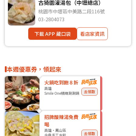
古猗園灌湯包（中壢總店）
桃園市中壢區中美路二段116號
03-2804073
下載 APP 藏口袋
看店家資訊
本週優惠券，領起來
火鍋吃到飽８折
高雄
去領取
Smile One精緻涮涮鍋
招牌酸辣湯免費
喝
高雄・鳳山區
去領取
今鼎手工水餃