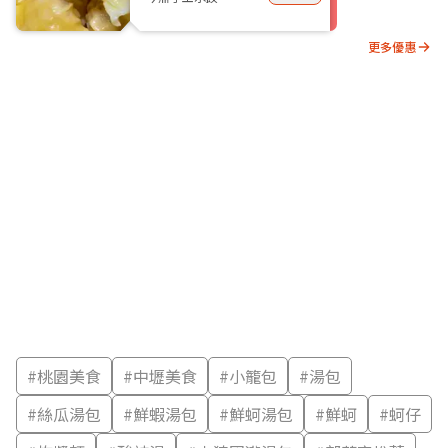
更多優惠
#
桃園美食
#
中壢美食
#
小籠包
#
湯包
#
絲瓜湯包
#
鮮蝦湯包
#
鮮蚵湯包
#
鮮蚵
#
蚵仔