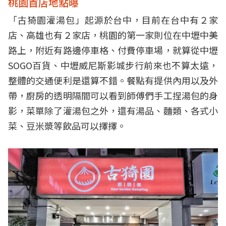
桃園首店地點曝
「古猗園灌湯包」起源於台中，目前在台中有２家
店、高雄也有２家店，桃園的第一家則位在中壢中美
路上，附近有路邊停車格、付費停車場，就算從中壢
SOGO百貨、中壢威尼斯影城步行前來也不算太遠，
整體的交通便利是還算不錯。餐點有提供內用以及外
帶，廚房的透明隔間可以看到師傅們手工捏湯包的身
影，菜單除了灌湯包之外，還有湯品、麵類、各式小
菜、豆米漿等飲品可以擇擇。