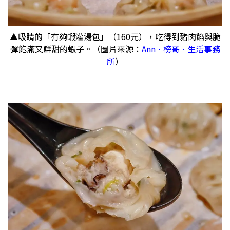
▲吸睛的「有夠蝦灌湯包」（160元），吃得到豬肉餡與脆
彈飽滿又鮮甜的蝦子。（圖片來源：
Ann•榜哥•生活事務
所
）