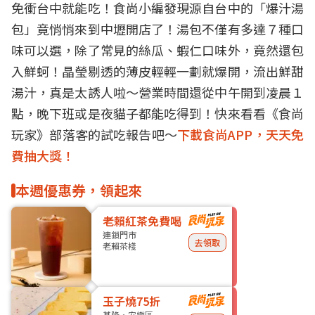
免衝
台中
就能吃！食尚小編發現源自台中的「
爆汁
湯
包」竟悄悄來到
中壢
開店了！湯包不僅有多達７種口
味可以選，除了常見的絲瓜、蝦仁口味外，竟然還包
入鮮蚵！晶瑩剔透的薄皮輕輕一劃就爆開，流出鮮甜
湯汁，真是太誘人啦～營業時間還從中午開到凌晨１
點，晚下班或是夜貓子都能吃得到！快來看看《食尚
玩家》部落客的試吃報告吧～
下載食尚APP，天天免
費抽大獎！
本週優惠券，領起來
老賴紅茶免費喝
連鎖門市
去領取
老賴茶棧
玉子燒75折
基隆・安樂區