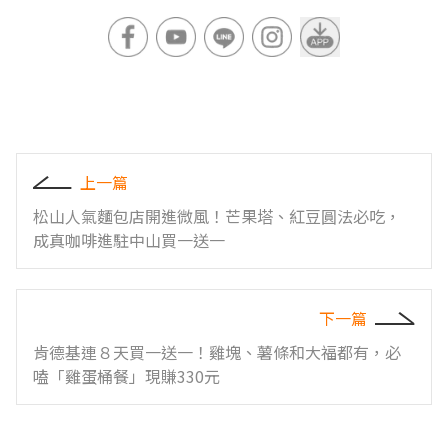
上一篇
松山人氣麵包店開進微風！芒果塔、紅豆圓法必吃，
成真咖啡進駐中山買一送一
下一篇
肯德基連８天買一送一！雞塊、薯條和大福都有，必
嗑「雞蛋桶餐」現賺330元