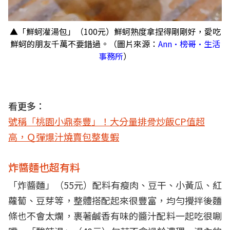
▲「鮮蚵灌湯包」（100元）鮮蚵熟度拿捏得剛剛好，愛吃
鮮蚵的朋友千萬不要錯過。（圖片來源：
Ann•榜哥•生活
事務所
）
看更多：
號稱「桃園小鼎泰豐」！大分量排骨炒飯CP值超
高，Ｑ彈爆汁燒賣包整隻蝦
炸醬麵也超有料
「炸醬麵」（55元）配料有瘦肉、豆干、小黃瓜、紅
蘿蔔、豆芽等，整體搭配起來很豐富，均勻攪拌後麵
條也不會太爛，裹著鹹香有味的醬汁配料一起吃很唰