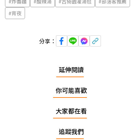
#
炸醬麵
#
酸辣湯
#
古猗園灌湯包
#
部落客推薦
#
宵夜
分享：
延伸閱讀
你可能喜歡
大家都在看
追蹤我們