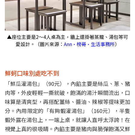
▲座位主要是2～4人桌為主，牆上還掛著蒸籠、湯包等可
愛設計。（圖片來源：
Ann•榜哥•生活事務所
）
鮮蚵口味別處吃不到
「鮮瓜灌湯包」（90元），內餡主要是絲瓜、蔥、豬
肉等，外皮輕輕一撕就破，飽滿的湯汁瞬間流出，口
味算是清爽型，再搭配薑絲、醬油、辣椒等提味更加
分。內用限定的「有夠蝦灌湯包」（160元），半隻
蝦外露在湯包上，一端上桌，就讓人直呼太浮誇！在
視覺上真的很吸睛。內餡主要是豬肉與脆彈飽滿又鮮