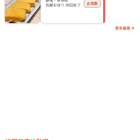
去領取
佐藤お帰り-你回來了
更多優惠