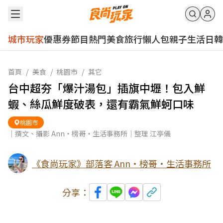
城市玩家
優惠券
節目
熱門
美食
旅行
懶人包
親子
生活
日韓
首頁
/
美食
/
桃園市
/
其它
台中超夯「爆汁湯包」插旗中壢！包入鮮
蝦、絲瓜鮮度破表，還有霸氣鮮蚵口味
桃園市
｜撰文、攝影 Ann‧榜哥‧生活事務所｜整理 江亭儀
《食尚玩家》部落客 Ann‧榜哥‧生活事務所
分享：