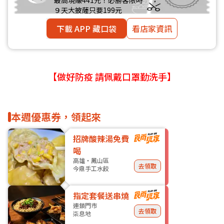
最高現賺441元！必勝客限時
９天大披薩只要199元
下載 APP 藏口袋
看店家資訊
【做好防疫 請佩戴口罩勤洗手】
本週優惠券，領起來
招牌酸辣湯免費
喝
高雄・鳳山區
去領取
今鼎手工水餃
指定套餐送串燒
連鎖門市
去領取
柒息地