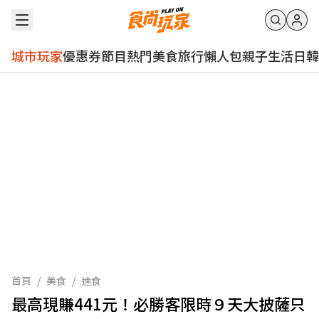
城市玩家
優惠券
節目
熱門
美食
旅行
懶人包
親子
生活
日韓
首頁
/
美食
/
速食
最高現賺441元！必勝客限時９天大披薩只