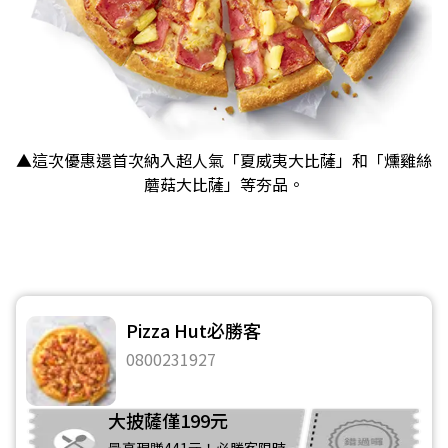
▲這次優惠還首次納入超人氣「夏威夷大比薩」和「燻雞絲
蘑菇大比薩」等夯品。
Pizza Hut必勝客
0800231927
大披薩僅199元