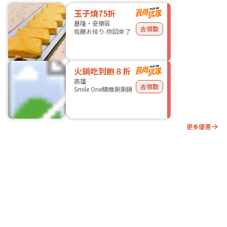
玉子燒75折
基隆・安樂區
去領取
佐藤お帰り-你回來了
火鍋吃到飽８折
高雄
去領取
Smile One精緻涮涮鍋
更多優惠