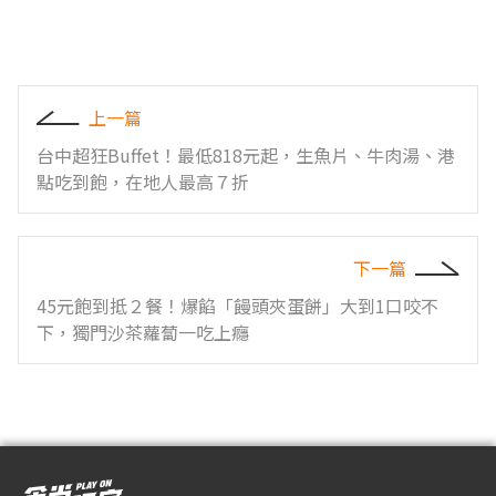
上一篇
台中超狂Buffet！最低818元起，生魚片、牛肉湯、港
點吃到飽，在地人最高７折
下一篇
45元飽到抵２餐！爆餡「饅頭夾蛋餅」大到1口咬不
下，獨門沙茶蘿蔔一吃上癮