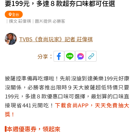
要199元，多達８款超夯口味都可任選
全台
｜撰文 莊偉祺｜圖片提供 必勝客
TVBS《食尚玩家》記者 莊偉祺
分享：
披薩控準備再吃爆啦！先前沒搶到達美樂199元
好康
沒關係，必勝客推出限時９天大
披薩
超低特價只要
199元，多達８款
優惠
口味可選擇，最划算的口味直
接現省441元開吃！
下載食尚APP，天天免費抽大
獎！
本週優惠券，領起來