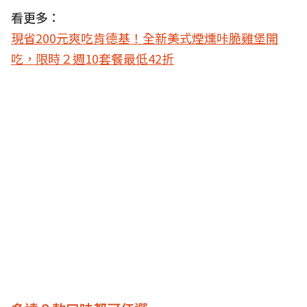
看更多：
現省200元爽吃肯德基！全新美式煙燻咔脆雞堡開
吃，限時２週10套餐最低42折