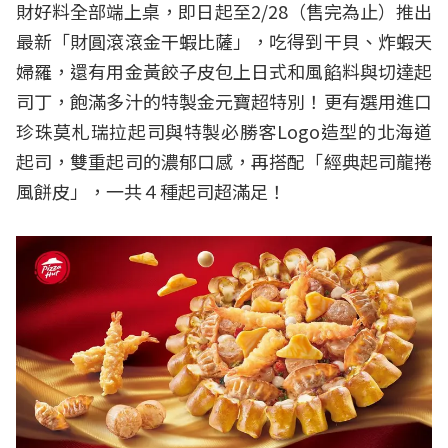
財好料全部端上桌，即日起至2/28（售完為止）推出
最新「財圓滾滾金干蝦比薩」，吃得到干貝、炸蝦天
婦羅，還有用金黃餃子皮包上日式和風餡料與切達起
司丁，飽滿多汁的特製金元寶超特別！更有選用進口
珍珠莫札瑞拉起司與特製必勝客Logo造型的北海道
起司，雙重起司的濃郁口感，再搭配「經典起司龍捲
風餅皮」，一共４種起司超滿足！