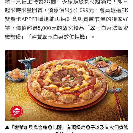
嫩干貝佐上特製XO醬，多樣頂級食材超滿足！即日
起限時限量開賣，優惠價只要1,099元，會員透過PK
雙饗卡APP訂購還能再抽創意與質感兼具的獨家好
禮，價值超過5,000元的故宮精品「翠玉白菜法藍瓷
椒鹽罐」「輕質翠玉白菜數位相機」。
▲「奢華加貝烏金鮑魚比薩」有頂級烏魚子以及文火佃煮鮑