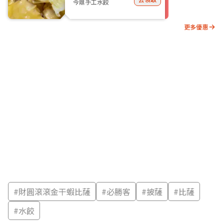
今鼎手工水餃
更多優惠
#
財圓滾滾金干蝦比薩
#
必勝客
#
披薩
#
比薩
#
水餃