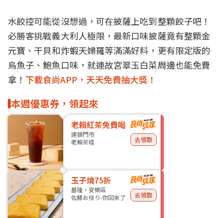
水餃控可能從沒想過，可在披薩上吃到整顆餃子吧！
必勝客
挑戰義大利人極限，
最新口味
披薩竟有整顆金
元寶、干貝和炸蝦天婦羅等滿滿好料，更有限定版的
烏魚子、鮑魚口味，就連故宮翠玉白菜
周邊
也能免費
拿！
下載食尚APP，天天免費抽大獎！
本週優惠券，領起來
老賴紅茶免費喝
連鎖門市
去領取
老賴茶棧
玉子燒75折
基隆・安樂區
去領取
佐藤お帰り-你回來了