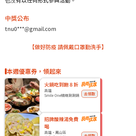
也没有以任何形式參與活動。
中獎公布
tnu0***@gmail.com
【做好防疫 請佩戴口罩勤洗手】
本週優惠券，領起來
火鍋吃到飽８折
高雄
去領取
Smile One精緻涮涮鍋
招牌酸辣湯免費
喝
高雄・鳳山區
去領取