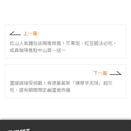
上一篇
松山人氣麵包店開進微風！芒果塔、紅豆圓法必吃，
成真咖啡進駐中山買一送一
下一篇
蛋撻請接受挑戰！肯德基最新「爆漿芋泥球」超欠
吃，還有期間限定鹹蛋黃炸雞