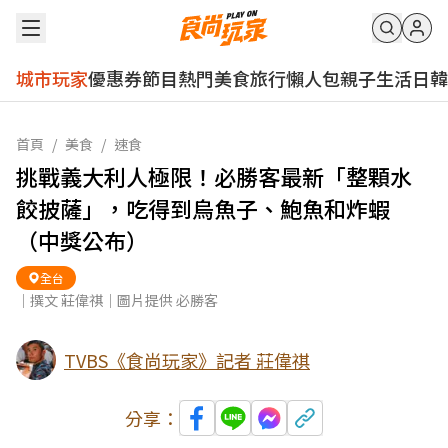
城市玩家
優惠券
節目
熱門
美食
旅行
懶人包
親子
生活
日韓
首頁
/
美食
/
速食
挑戰義大利人極限！必勝客最新「整顆水
餃披薩」，吃得到烏魚子、鮑魚和炸蝦
（中獎公布）
全台
｜撰文 莊偉祺｜圖片提供 必勝客
TVBS《食尚玩家》記者 莊偉祺
分享：