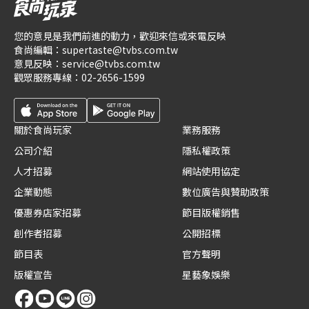
您的意見是我們前進的動力，歡迎來信或來電反映
食尚編輯：
supertaste@tvbs.com.tw
意見反映：
service@tvbs.com.tw
觀眾服務專線：
02-2656-1599
關於食尚玩家
業務服務
公司介紹
隱私權政策
人才招募
網站使用協定
企業動態
數位廣告與贊助政策
優惠券店家招募
節目版權銷售
創作者招募
公開招標
節目表
官方聲明
版權宣告
星藝象娛樂