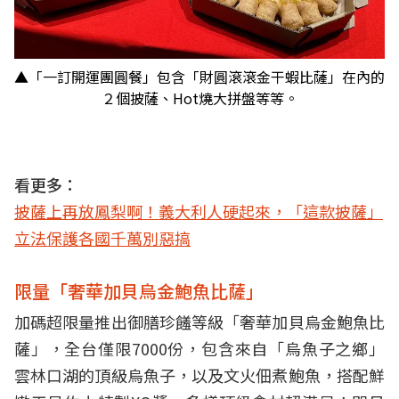
▲「一訂開運團圓餐」包含「財圓滾滾金干蝦比薩」在內的
２個披薩、Hot燒大拼盤等等。
看更多：
披薩上再放鳳梨啊！義大利人硬起來，「這款披薩」
立法保護各國千萬別惡搞
限量「奢華加貝烏金鮑魚比薩」
加碼超限量推出御膳珍饈等級「奢華加貝烏金鮑魚比
薩」，全台僅限7000份，包含來自「烏魚子之鄉」
雲林口湖的頂級烏魚子，以及文火佃煮鮑魚，搭配鮮