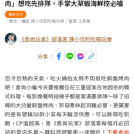
肉」想吃先排隊，手掌大草蝦海鮮控必嗑
新北市
｜撰文、攝影 陳小可的吃喝玩樂｜整理 江亭儀
《食尚玩家》部落客 陳小可的吃喝玩樂
分享：
忽冷忽熱的天氣，吃火鍋怕太熱不如就吃
銅盤烤肉
吧！食尚小編今天要推薦位在三重這家在地超夯的
韓
式
料理，每到晚餐時段幾乎都是客滿要排隊～除了招
牌的大分量銅盤烤肉、邪惡牽絲起司雞必嘗，更厲害
的是有號稱50款小菜每天輪流供應，可以無限
吃到
飽
，CP值超高，是《食尚玩家》部落客每個月必回
訪的愛店名單～韓料控趕緊衝一波開吃！
下載食尚