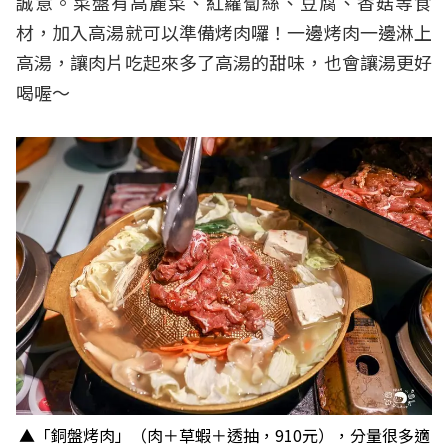
誠意。菜盤有高麗菜、紅蘿蔔絲、豆腐、香菇等食
材，加入高湯就可以準備烤肉囉！一邊烤肉一邊淋上
高湯，讓肉片吃起來多了高湯的甜味，也會讓湯更好
喝喔～
▲「銅盤烤肉」（肉＋草蝦＋透抽，910元），分量很多適