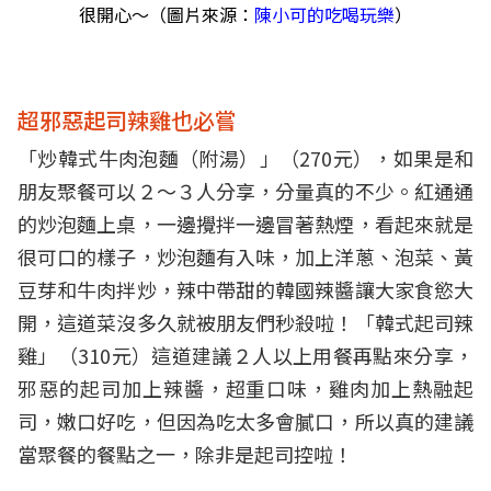
很開心～（圖片來源：
陳小可的吃喝玩樂
）
超邪惡起司辣雞也必嘗
「炒韓式牛肉泡麵（附湯）」（270元），如果是和
朋友聚餐可以２～３人分享，分量真的不少。紅通通
的炒泡麵上桌，一邊攪拌一邊冒著熱煙，看起來就是
很可口的樣子，炒泡麵有入味，加上洋蔥、泡菜、黃
豆芽和牛肉拌炒，辣中帶甜的韓國辣醬讓大家食慾大
開，這道菜沒多久就被朋友們秒殺啦！「韓式起司辣
雞」（310元）這道建議２人以上用餐再點來分享，
邪惡的起司加上辣醬，超重口味，雞肉加上熱融起
司，嫩口好吃，但因為吃太多會膩口，所以真的建議
當聚餐的餐點之一，除非是起司控啦！