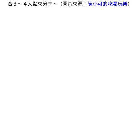
合３～４人點來分享。（圖片來源：
陳小可的吃喝玩樂
）