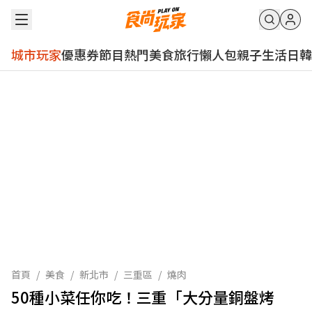
城市玩家
優惠券
節目
熱門
美食
旅行
懶人包
親子
生活
日韓
首頁
/
美食
/
新北市
/
三重區
/
燒肉
50種小菜任你吃！三重「大分量銅盤烤