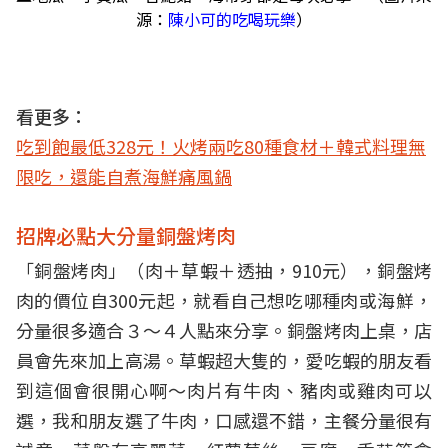
源：
陳小可的吃喝玩樂
）
看更多：
吃到飽最低328元！火烤兩吃80種食材＋韓式料理無
限吃，還能自煮海鮮痛風鍋
招牌必點大分量銅盤烤肉
「銅盤烤肉」（肉＋草蝦＋透抽，910元），銅盤烤
肉的價位自300元起，就看自己想吃哪種肉或海鮮，
分量很多適合３～４人點來分享。銅盤烤肉上桌，店
員會先來加上高湯。草蝦超大隻的，愛吃蝦的朋友看
到這個會很開心啊～肉片有牛肉、豬肉或雞肉可以
選，我和朋友選了牛肉，口感還不錯，主餐分量很有