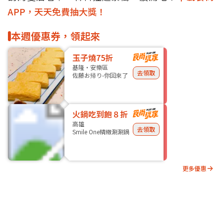
APP，天天免費抽大獎！
本週優惠券，領起來
玉子燒75折
基隆・安樂區
去領取
佐藤お帰り-你回來了
火鍋吃到飽８折
高雄
去領取
Smile One精緻涮涮鍋
更多優惠