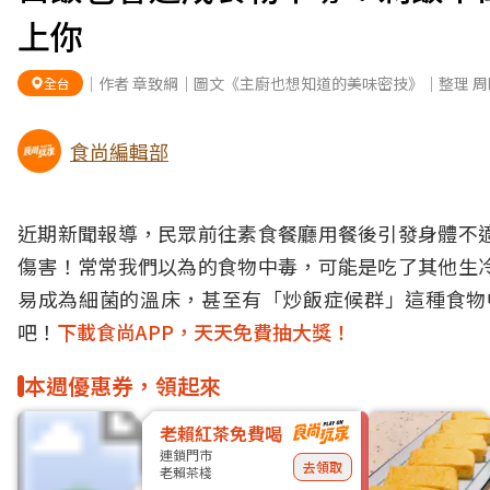
上你
｜作者 章致綱｜圖文《主廚也想知道的美味密技》｜整理 周
全台
食尚編輯部
近期新聞報導，民眾前往素食餐廳用餐後引發身體不
傷害！常常我們以為的食物中毒，可能是吃了其他生
易成為細菌的溫床，甚至有「炒飯症候群」這種食物
吧！
下載食尚APP，天天免費抽大獎！
本週優惠券，領起來
老賴紅茶免費喝
連鎖門市
去領取
老賴茶棧