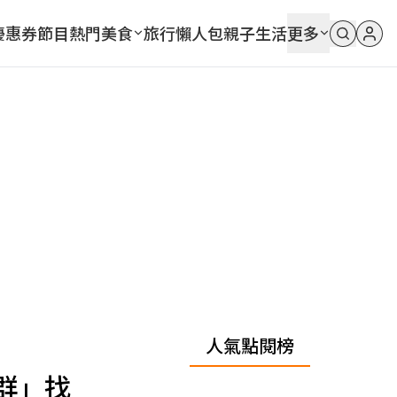
優惠券
節目
熱門
美食
旅行
懶人包
親子
生活
更多
人氣點閱榜
群」找