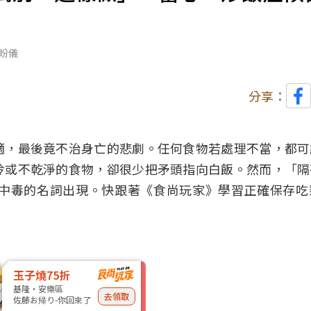
盼儀
分享：
適，最後竟不治身亡的悲劇。任何食物若處理不當，都可
冷或不乾淨的食物，卻很少把矛頭指向白飯。然而，「隔
中毒的名詞出現。快跟著《食尚玩家》學習正確保存吃
玉子燒75折
基隆・安樂區
去領取
佐藤お帰り-你回來了