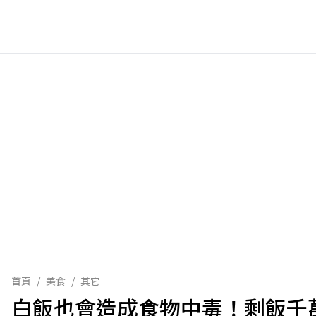
首頁
/
美食
/
其它
白飯也會造成食物中毒！剩飯千