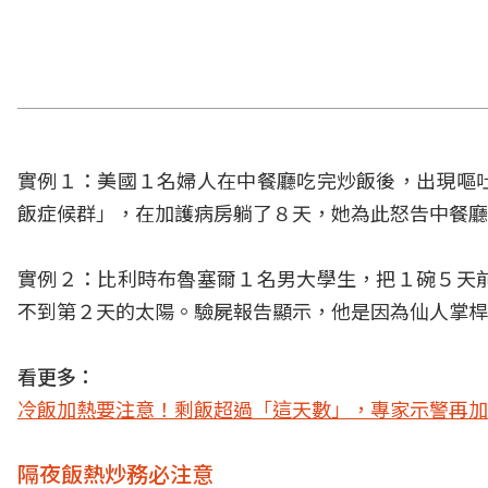
實例１：美國１名婦人在中餐廳吃完炒飯後，出現嘔
飯症候群」，在加護病房躺了８天，她為此怒告中餐廳
實例２：比利時布魯塞爾１名男大學生，把１碗５天
不到第２天的太陽。驗屍報告顯示，他是因為仙人掌桿
看更多：
冷飯加熱要注意！剩飯超過「這天數」，專家示警再加
隔夜飯熱炒務必注意