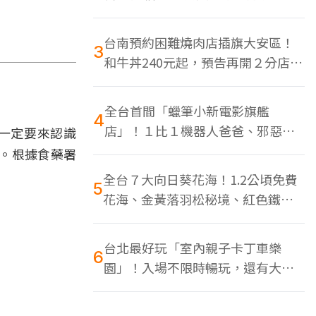
色美食多
台南預約困難燒肉店插旗大安區！
3
和牛丼240元起，預告再開２分店、
地點曝光
全台首間「蠟筆小新電影旗艦
4
店」！１比１機器人爸爸、邪惡正
一定要來認識
男，百款周邊買翻
。根據食藥署
全台７大向日葵花海！1.2公頃免費
5
花海、金黃落羽松秘境、紅色鐵橋
同框
台北最好玩「室內親子卡丁車樂
6
園」！入場不限時暢玩，還有大螢
幕Switch遊戲區