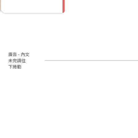
廣告 - 內文
未完請往
下捲動