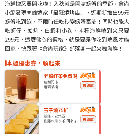
海鮮
控又要開吃啦！入秋就是開嗑
螃蟹
的季節，食尚
小編發現高雄這家「最狂
燒烤
店」，近期新推出99元
螃蟹吃到飽，不限時任吃秒變螃蟹富翁！同時也能大
吃蚵仔、蛤蜊、白蝦和小卷，４種海鮮嗑到爽只要
299元，這麼佛心的價格，就是要讓你吃到痛風才能
回家，快跟著《食尚玩家》部落客一起爽嗑海鮮！
本週優惠券，領起來
老賴紅茶免費喝
連鎖門市
去領取
老賴茶棧
玉子燒75折
基隆・安樂區
去領取
佐藤お帰り-你回來了