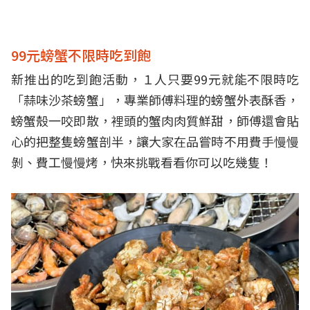
99元螃蟹不限時吃到飽
新推出的吃到飽活動，１人只要99元就能不限時吃
「蒜味沙茶螃蟹」，專業師傅料理的螃蟹外表酥香，
螃蟹殼一咬即散，裡頭的蟹肉肉質鮮甜，師傅還會貼
心的把整隻螃蟹剖半，讓大家在品嘗時不用費手慢慢
剝、費工慢慢烤，快來挑戰看看你可以吃幾隻！