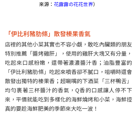
來源：
花露露の花花世界
）
「伊比利豬肋條」散發榛果香氣
店裡的其他小菜其實也不容小覷，敢吃內臟類的朋友
特別推薦「醬烤雞肝」，使用的雞肝大塊又有分量，
吃起來口感粉嫩，還帶著濃濃醬汁香；油脂豐富的
「伊比利豬肋條」吃起來噴香卻不膩口，咀嚼時還會
散發出獨特的榛果香；超唰嘴的下酒菜「三杯鴨舌」
均勻裹著三杯醬汁的香氣，Q香的口感讓人停不下
來，平價就能吃到多樣化的海鮮燒烤和小菜，海鮮控
真的要趁海鮮肥美的季節來大吃一波！