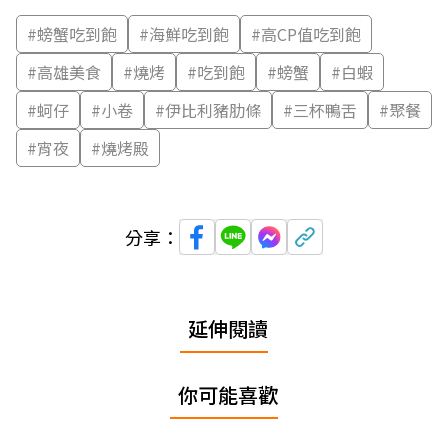
#
螃蟹吃到飽
#
海鮮吃到飽
#
高CP值吃到飽
#
高雄美食
#
燒烤
#
吃到飽
#
螃蟹
#
白蝦
#
蚵仔
#
小卷
#
伊比利豬肋條
#
三杯鴨舌
#
聚餐
#
宵夜
#
燒烤殿
分享：
延伸閱讀
你可能喜歡