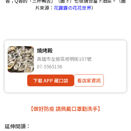
香；Q香的「三杯鴨舌」（圖下）也很適合當下酒菜。（圖
片來源：
花露露の花花世界
）
燒烤殿
高雄市左營區修明街107號
07-5565156
下載 APP 藏口袋
看店家資訊
【做好防疫 請佩戴口罩勤洗手】
延伸閱讀：