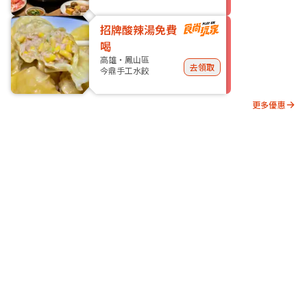
招牌酸辣湯免費
喝
高雄・鳳山區
去領取
今鼎手工水餃
更多優惠