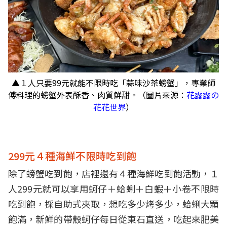
▲１人只要99元就能不限時吃「蒜味沙茶螃蟹」，專業師
傅料理的螃蟹外表酥香、肉質鮮甜。（圖片來源：
花露露の
花花世界
）
299元４種海鮮不限時吃到飽
除了螃蟹吃到飽，店裡還有４種海鮮吃到飽活動，１
人299元就可以享用蚵仔＋蛤蜊＋白蝦＋小卷不限時
吃到飽，採自助式夾取，想吃多少烤多少，蛤蜊大顆
飽滿，新鮮的帶殼蚵仔每日從東石直送，吃起來肥美