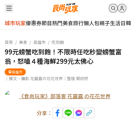
城市玩家
優惠券
節目
熱門
美食
旅行
懶人包
親子
生活
日韓
首頁
/
美食
/
高雄市
/
吃到飽
99元螃蟹吃到飽！不限時任吃秒變螃蟹富
翁，怒嗑４種海鮮299元太佛心
高雄市
｜撰文、攝影 花露露の花花世界｜整理 蔡欣妤
《食尚玩家》部落客 花露露 の花花世界
分享：