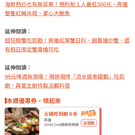
海鮮熱炒也有無菜單！預約制１人最低500元，爽嗑
整隻紅蟳米糕、掌心大鮑魚
延伸閱讀：
超狂螃蟹吃到飽！爽嗑松葉蟹日料、避風塘炒蟹，還
有假日限定蟹膏燒可吃
延伸閱讀：
99元啤酒無限喝！現撈現烤「流水道泰國蝦」吃到
飽，再嘗主廚特製活蝦料理
本週優惠券，領起來
火鍋吃到飽８折
高雄
去領取
Smile One精緻涮涮鍋