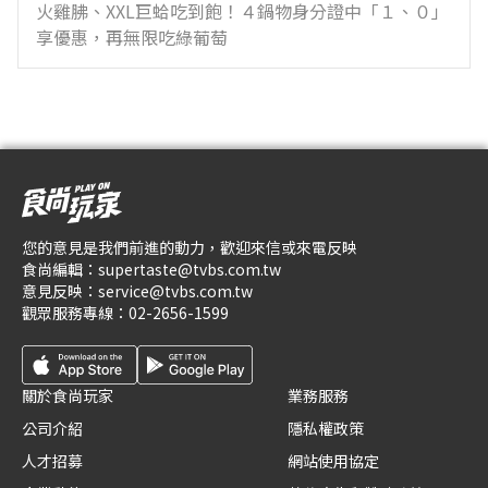
火雞胇、XXL巨蛤吃到飽！４鍋物身分證中「１、０」
享優惠，再無限吃綠葡萄
您的意見是我們前進的動力，歡迎來信或來電反映
食尚編輯：
supertaste@tvbs.com.tw
意見反映：
service@tvbs.com.tw
觀眾服務專線：
02-2656-1599
關於食尚玩家
業務服務
公司介紹
隱私權政策
人才招募
網站使用協定