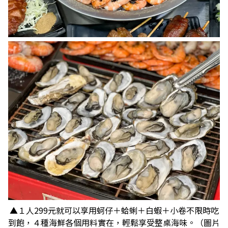
▲１人299元就可以享用蚵仔＋蛤蜊＋白蝦＋小卷不限時吃
到飽，４種海鮮各個用料實在，輕鬆享受整桌海味。（圖片