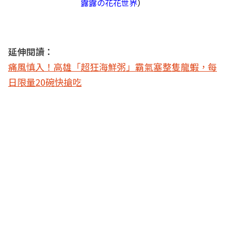
露露の花花世界
）
延伸閱讀：
痛風慎入！高雄「超狂海鮮粥」霸氣塞整隻龍蝦，每
日限量20碗快搶吃