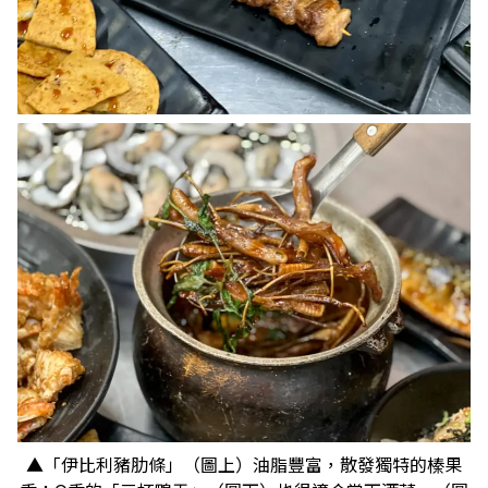
▲「伊比利豬肋條」（圖上）油脂豐富，散發獨特的榛果