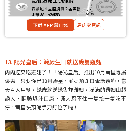
點餐送波士頓龍蝦
夏慕尼４星座消費２客套餐
即贈波士頓龍蝦
下載 APP 藏口袋
看店家資訊
13. 陽光皇后：幾歲生日就送幾隻雞翅
肉肉控爽吃雞翅了！「陽光皇后」推出10月壽星專屬
優惠，只要你是10月壽星，並提前３日電話預約，當
天４人用餐，幾歲就送幾隻炸雞翅，滿滿的雞翅山超
誘人，酥脆爆汁口感，讓人忍不住一隻接一隻吃不
停，壽星快預備手刀訂位了啦！