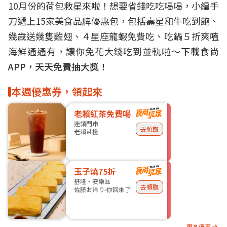
10月份的荷包救星來啦！想要省錢吃吃喝喝，小編手
刀遞上15家
美食
品牌優惠包，包括
壽星
和牛吃到飽、
幾歲送幾隻雞翅、
４星座龍蝦免費吃、
吃鍋
５折爽嗑
海鮮通通有，讓你免花大錢吃到並軌啦～
下載食尚
APP，天天免費抽大獎！
本週優惠券，領起來
老賴紅茶免費喝
連鎖門市
去領取
老賴茶棧
玉子燒75折
基隆・安樂區
去領取
佐藤お帰り-你回來了
更多優惠