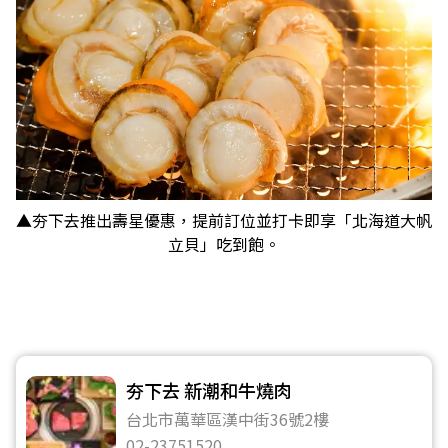
▲夯下去推出壽星優惠，提前訂位並打卡即享「北海道大帆
立貝」吃到飽。
夯下去 新潮和牛燒肉
台北市萬華區漢中街36號2樓
02-23751520