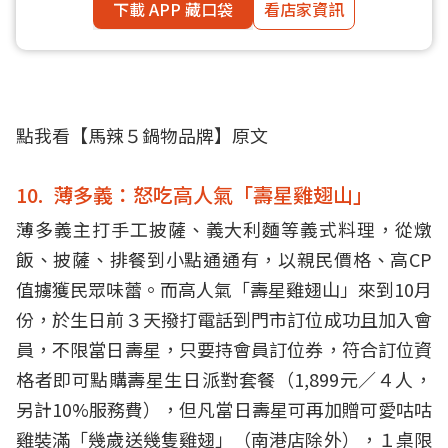
下載 APP 藏口袋
看店家資訊
點我看【
馬辣５鍋物品牌
】原文
10. 薄多義：怒吃高人氣「壽星雞翅山」
薄多義主打手工披薩、義大利麵等義式料理，從燉
飯、披薩、排餐到小點通通有，以親民價格、高CP
值擄獲民眾味蕾。而高人氣「壽星雞翅山」來到10月
份，於生日前３天撥打電話到門市訂位成功且加入會
員，不限當日壽星，只要持會員訂位券，符合訂位資
格者即可點購壽星生日派對套餐（1,899元／４人，
另計10%服務費），但凡當日壽星可再加贈可愛咕咕
雞裝滿「幾歲送幾隻雞翅」（南港店除外），１桌限