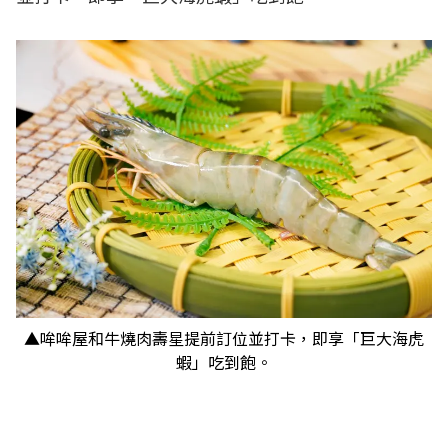
▲哞哞屋和牛燒肉壽星提前訂位並打卡，即享「巨大海虎
蝦」吃到飽。