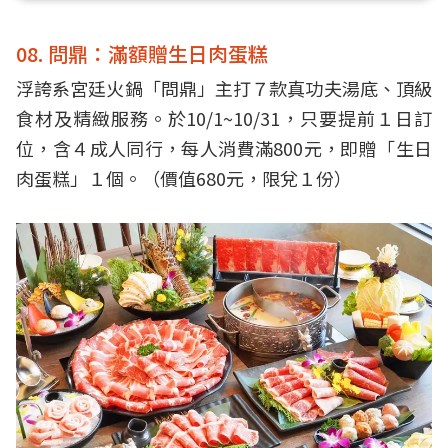
08. 問鼎：滿額贈生日肉蛋糕
浮誇系宮廷火鍋「問鼎」主打７款真功夫湯底、頂級
食材及精緻服務。於10/1~10/31，只要提前１日訂
位，含４成人同行，每人消費滿800元，即贈「生日
肉蛋糕」１個。（價值680元，限兌１份）