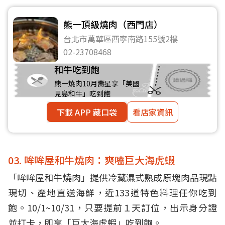
熊一頂級燒肉（西門店）
台北市萬華區西寧南路155號2樓
02-23708468
和牛吃到飽
熊一燒肉10月壽星享「美國
見島和牛」吃到飽
下載 APP 藏口袋
看店家資訊
03. 哞哞屋和牛燒肉：爽嗑巨大海虎蝦
「哞哞屋和牛燒肉」提供冷藏濕式熟成原塊肉品現點
現切、產地直送海鮮，近133道特色料理任你吃到
飽。10/1~10/31，只要提前１天訂位，出示身分證
並打卡，即享「巨大海虎蝦」吃到飽。