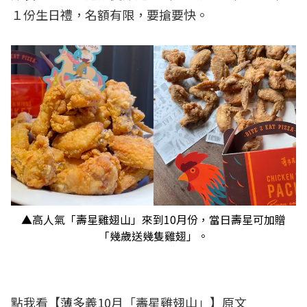
１份生日禮，名額有限，要搶要快。
▲高人氣「壽星雞翅山」來到10月份，當日壽星可加贈
「幾歲送幾隻雞翅」。
點我看【
薄多義10月「壽星雞翅山」
】原文