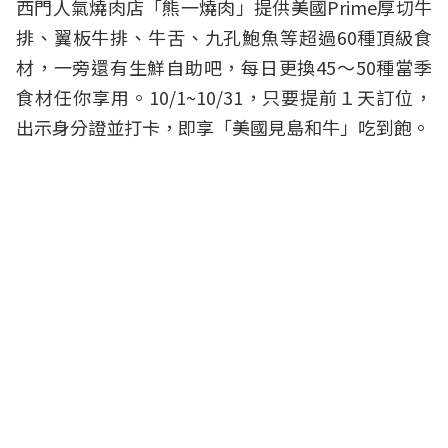
西門人氣燒肉店「熊一燒肉」提供美國Prime厚切牛
排、翼板牛排、牛舌、九孔鮑魚等超過60種頂級食
材，一旁還有生鮮自助吧，每日更換45～50種當季
食材任你享用。10/1~10/31，只要提前１天訂位，
出示身分證並打卡，即享「美國見島和牛」吃到飽。