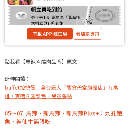
帆立貝吃到飽
夯下去10月壽星享「北海道
大帆立貝」吃到飽
下載 APP 藏口袋
看店家資訊
點我看【
馬辣４燒肉品牌
】原文
延伸閱讀：
buffet控快衝！全台最大「饗食天堂旗艦店」在高
雄，爽嗑８國菜色、兒童餐點
05～07. 馬辣、新馬辣、新馬辣Plus+：九孔鮑
魚、神仙牛無限吃