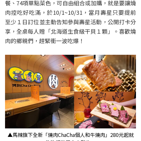
餐、74項單點菜色，可自由組合或加購，就是要讓燒
肉控吃好吃滿，於10/1~10/31，當月壽星只要提前
至少１日訂位並主動告知參與壽星活動，公開打卡分
享，全桌每人贈「北海道生食級干貝１顆」。喜歡燒
肉的鄉親們，趕緊衝一波吃爆！
▲馬辣旗下全新「燒肉ChaCha個人和牛燒肉」280元起就