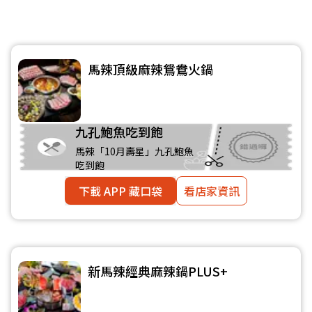
馬辣頂級麻辣鴛鴦火鍋
九孔鮑魚吃到飽
馬辣「10月壽星」九孔鮑魚
吃到飽
下載 APP 藏口袋
看店家資訊
新馬辣經典麻辣鍋PLUS+