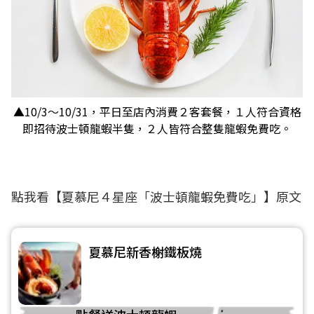
▲10/3～10/31，平日至店內消費２客套餐，１人符合資格
即招待波士頓龍蝦半隻，２人皆符合整隻龍蝦免費吃。
點我看【
夏慕尼４星座「波士頓龍蝦免費吃」
】原文
夏慕尼新香榭鐵板燒