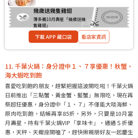
幾歲送幾隻雞翅
薄多義10月壽星「幾歲送幾
隻雞翅」
下載 APP 藏口袋
看店家資訊
11. 千葉火鍋：身分證中１、７享優惠！秋蟹、
海大蝦吃到飽
喜愛吃到飽的朋友，趕緊把握這波開吃啦！千葉火鍋
日前推出「三點蟹、黃金蟹、藍蟹」無限吃，現在再
祭超狂優惠，身分證中「１、７」不僅能大啖海鮮、
原肉吃到飽，結帳再享85折，另外，只要是10月當
月壽星，持有千葉火鍋VIP「享味卡」，通通５折優
惠，天秤、天蠍座開嗑了，趕快揪親朋好友一起慶生