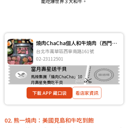
能吃爆世界３大和牛。
燒肉ChaCha個人和牛燒肉（西門
店）
台北市萬華區西寧南路161號
02-23112501
當月壽星送干貝
馬辣集團「燒肉ChaCha」10
月壽星免費吃干貝
下載 APP 藏口袋
看店家資訊
02. 熊一燒肉：美國見島和牛吃到飽