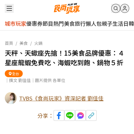
城市玩家
優惠券
節目
熱門
美食
旅行
懶人包
親子
生活
日韓
首頁
/
美食
/
火鍋
天秤、天蠍座先搶！15美食品牌優惠：４
星座龍蝦免費吃、海蝦吃到飽、鍋物５折
全台
｜撰文 劉佳佳｜圖片提供 各單位
TVBS《食尚玩家》資深記者 劉佳佳
分享：