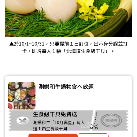
▲於10/1~10/31，只要提前１日訂位，出示身分證並打
卡，即贈每人１顆「北海道生食級干貝」。
涮樂和牛鍋物食べ放題
生食級干貝免費送
涮樂和牛「10月壽星」每人
送１顆生食級干貝