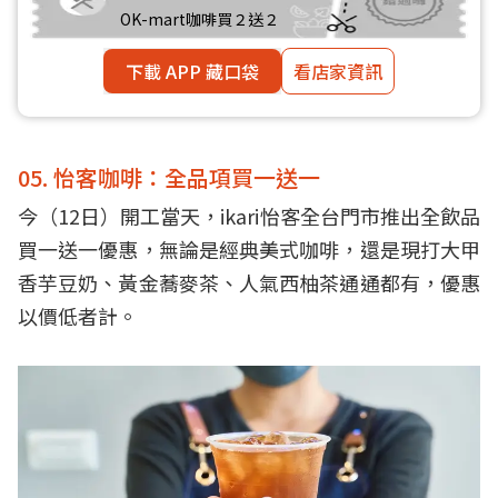
OK-mart咖啡買２送２
下載 APP 藏口袋
看店家資訊
05. 怡客咖啡：全品項買一送一
今（12日）開工當天，ikari怡客全台門市推出全飲品
買一送一優惠，無論是經典美式咖啡，還是現打大甲
香芋豆奶、黃金蕎麥茶、人氣西柚茶通通都有，優惠
以價低者計。