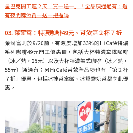
星巴克開工連２天「買一送一」！全品項通通有，還
有夜間啤酒買一送一把握喝
03. 萊爾富：特濃咖啡49元、茶飲第２杯７折
萊爾富則於9/20前，有濃度增加33%的Hi Café特濃
系列咖啡49元開工優惠價，包括大杯特濃拿鐵咖啡
（冰／熱，65元）以及大杯特濃美式咖啡（冰／熱，
55元）通通有；另Hi Café茶飲全品項也有「第２杯
７折」優惠，包括冰抹茶拿鐵、冰鴛鴦奶茶都享此優
惠。