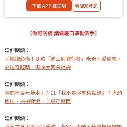
下載 APP 藏口袋
看店家資訊
【做好防疫 請佩戴口罩勤洗手】
延伸閱讀：
手搖控必備！８款「迪士尼隨行杯」米奇、愛麗絲、
史迪奇超萌，再收大耳朵提袋
延伸閱讀：
胖虎杯百元帶走！7-11「我不是胖虎集點送」：大頭
抱枕、拍拍夜燈、二虎存錢筒
延伸閱讀：
超商首見手搖店奶蓋飲！全家ｘ再睡５分鐘推棉被奶