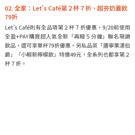
02. 全家：Let's Café第２杯７折、超夯奶蓋飲
79折
Let's Café則有全品項第２杯７折優惠，9/20前使用
全盈+PAY購買超人氣全新「再睡５分鐘」聯名現調
飲品，還可享單杯79折優惠。另私品茶「唐寧果漾伯
爵」「小輕新檸檬飲」特價49元，全系列也都享第２
杯７折。