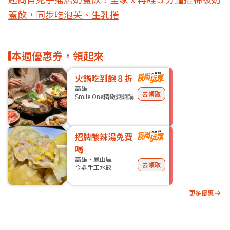
蓋飲，同步吃泡芙、生乳捲
本週優惠券，領起來
火鍋吃到飽８折
高雄
去領取
Smile One精緻涮涮鍋
招牌酸辣湯免費
喝
高雄・鳳山區
去領取
今鼎手工水餃
更多優惠