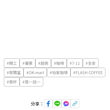
#
開工
#
優惠
#
超商
#
咖啡
#
7-11
#
全家
#
萊爾富
#
OK-mart
#
怡客咖啡
#
FLASH COFFEE
#
寄杯
#
買一送一
分享：