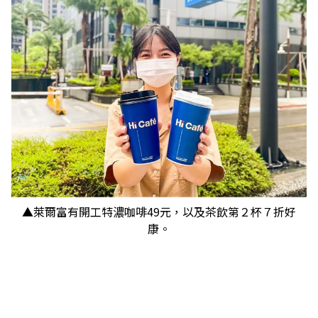
▲萊爾富有開工特濃咖啡49元，以及茶飲第２杯７折好
康。