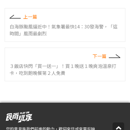
上一篇
白海豚颱風逼近中！氣象署最快14：30發海警，「這
時間」風雨最劇烈
下一篇
３飯店快閃「買一送一」！買１晚送１晚爽泡溫泉打
卡，吃到飽晚餐第２人免費
您的意見是我們前進的動力，歡迎來信或來電反映