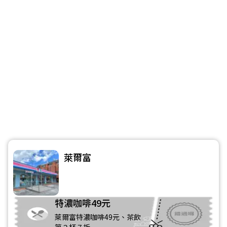
萊爾富
特濃咖啡49元
萊爾富特濃咖啡49元、茶飲
第２杯７折