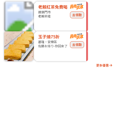
老賴紅茶免費喝
連鎖門市
去領取
老賴茶棧
玉子燒75折
基隆・安樂區
去領取
佐藤お帰り-你回來了
更多優惠