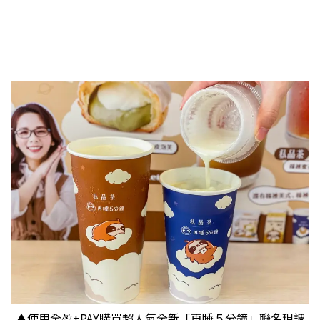
▲使用全盈+PAY購買超人氣全新「再睡５分鐘」聯名現調