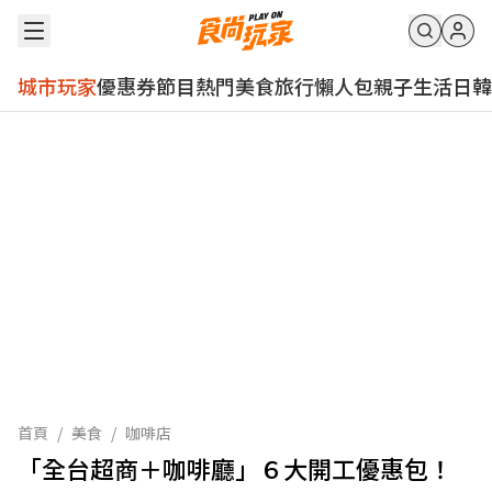
城市玩家
優惠券
節目
熱門
美食
旅行
懶人包
親子
生活
日韓
首頁
/
美食
/
咖啡店
「全台超商＋咖啡廳」６大開工優惠包！