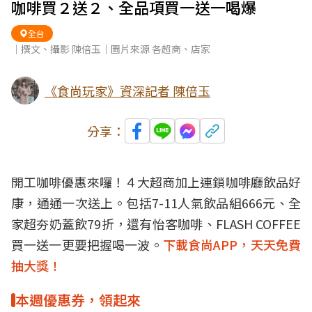
咖啡買２送２、全品項買一送一喝爆
全台
｜撰文、攝影 陳倍玉｜圖片來源 各超商、店家
《食尚玩家》資深記者 陳倍玉
分享：
開工咖啡優惠來囉！４大超商加上連鎖咖啡廳
飲品
好
康，通通一次送上。包括7-11人氣飲品組666元、全
家超夯
奶蓋飲
79折，還有怡客咖啡、FLASH COFFEE
買一送一
更要把握喝一波。
下載食尚APP，天天免費
抽大獎！
本週優惠券，領起來