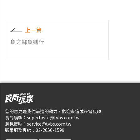
上一篇
魚之鄉魚麵行
您的意見是我們前進的動力，歡迎來信或來電反映
食尚編輯：
supertaste@tvbs.com.tw
意見反映：
service@tvbs.com.tw
觀眾服務專線：
02-2656-1599