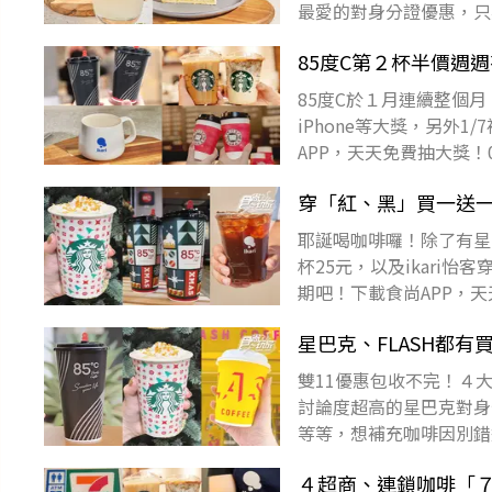
最愛的對身分證優惠，只
喔！下載食尚APP，天天
85度C第２杯半價週
85度C於１月連續整個
iPhone等大獎，另外
APP，天天免費抽大獎！01
４
穿「紅、黑」買一送一
耶誕喝咖啡囉！除了有星
杯25元，以及ikari
期吧！下載食尚APP，
出「LastCa
星巴克、FLASH都有
雙11優惠包收不完！４
討論度超高的星巴克對身分
等等，想補充咖啡因別錯
對身分證好康
４超商、連鎖咖啡「