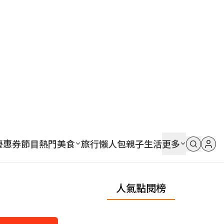
優惠券
節目
熱門
美食
旅行
懶人包
親子
生活
更多
人氣點閱榜