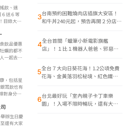
色美食多
搖飲、速
台南預約困難燒肉店插旗大安區！
買６送６等
3
和牛丼240元起，預告再開２分店、
！目錄大苑
地點曝光
一
全台首間「蠟筆小新電影旗艦
食飲品優惠
4
店」！１比１機器人爸爸、邪惡正
牡蠣的都不
男，百款周邊買翻
人一起去開
全台７大向日葵花海！1.2公頃免費
5
花海、金黃落羽松秘境、紅色鐵橋
康，包括星
同框
意銀耳飲也有
啡對身分證
台北最好玩「室內親子卡丁車樂
6
園」！入場不限時暢玩，還有大螢
吐司
幕Switch遊戲區
仍舉辦生日慶
甚至還有大家