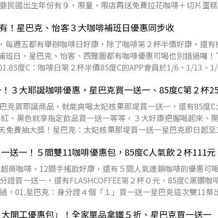
要民國出生年份有９，限量、限店再送免費拉花咖啡＋切片蛋糕
週有！星巴克、怡客３大咖啡補班日優惠同步收
月，每週五都有舉辦咖啡日好康，除了咖啡第２杯半價好康，還有
1/7補班日，星巴克、怡客、西雅圖都有咖啡優惠可喝也別錯過囉
.85度C：咖啡日第２杯半價85度C的APP會員於1/6、1/13、1/2
！３大耶誕咖啡優惠，星巴克買一送一、85度C第２杯2
巴克買耶誕商品，就能爽喝太妃核果那堤買一送一，還有85度C
怡客穿紅、黑色就享指定飲品買一送一等等，３大好康把握喝起來、
天天免費抽大獎！星巴克：太妃核果那堤買一送一星巴克即日起至12
買一送一！５間雙11咖啡優惠包，85度C人氣飲２杯111元
大超商咖啡、12間手搖飲好康，還有５間人氣連鎖咖啡的優惠可
證買一送一，還有FLASHCOFFEE第２杯０元、85度C黑鑽咖啡
過。01.星巴克：身分證４個「１」買一送一星巴克這次雙11祭
７大開工優惠包」！全家單品拿鐵５折、星巴克買一送一