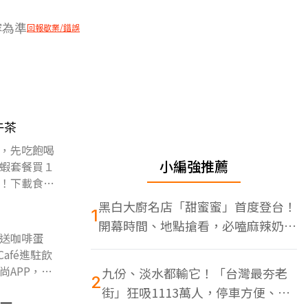
容為準
回報歇業/錯誤
午茶
，先吃飽喝
小編強推薦
蝦套餐買１
！下載食尚
黑白大廚名店「甜蜜蜜」首度登台！
1
開幕時間、地點搶看，必嗑麻辣奶油
送咖啡蛋
蝦
afé進駐飲
APP，天
九份、淡水都輸它！「台灣最夯老
2
街」狂吸1113萬人，停車方便、特
送一