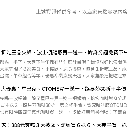
上述資訊僅供參考，以店家景點實際內
：１折吃王品火鍋、波士頓龍蝦買一送一、對身分證免費下
都過一半了，大家下半年都有些什麼計畫呢？還沒想好也沒關係
大家整理了８家美食、手搖飲、速食優惠，包含１折吃王品、龍
蛋糕下午茶組合等等，優惠都剩沒幾天啦，大家趕緊把握吃起來
目錄王品Ju
大優惠：星巴克、OTOME買一送一，路易莎88折＋半價
先喝一波提神！除了星巴克買一送一把握抽、怡客咖啡對身分證
買４送２、路易莎咖啡88折、第２杯半價，質感咖啡廳OTOMEC
也有限時西西里氣泡咖啡買一送一，５間好康消暑開喝！下載食尚
克數
惠８家！888元爽嗑３大披薩、炸雞買６送６、大苑子買一