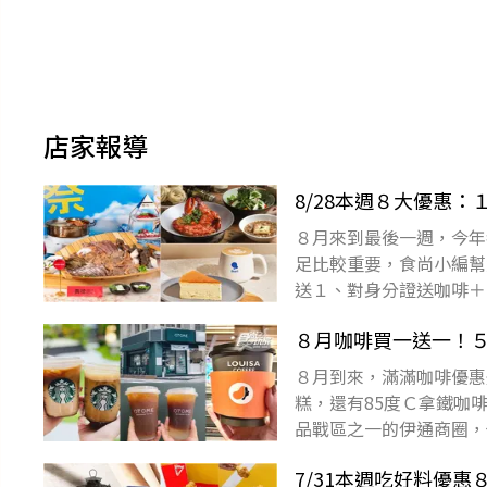
店家報導
8/28本週８大優惠
８月來到最後一週，今年
足比較重要，食尚小編幫
送１、對身分證送咖啡＋
APP，天天免費抽大獎！
８月咖啡買一送一！５
８月到來，滿滿咖啡優惠
糕，還有85度Ｃ拿鐵咖啡
品戰區之一的伊通商圈，
天免費抽大獎！目錄星巴
7/31本週吃好料優