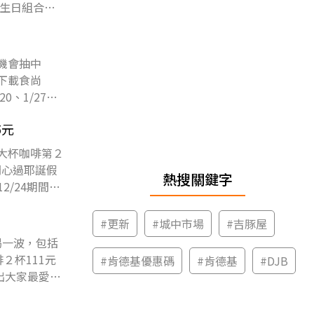
生日組合
機會抽中
！下載食尚
0、1/27等
5元
大杯咖啡第２
開心過耶誕假
熱搜關鍵字
/24期間推
#
更新
#
城中市場
#
吉豚屋
喝一波，包括
２杯111元
#
肯德基優惠碼
#
肯德基
#
DJB
出大家最愛的