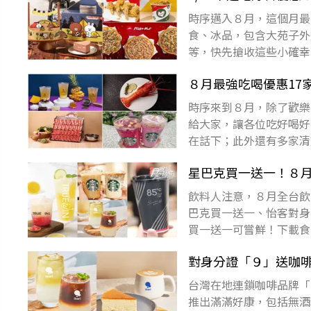
時序邁入８月，這個月最
食、冰品，包含大苑子外
等，快先搶收這些小確幸
子龜記7-11怡客咖啡拿
８月最強吃喝優惠17
時序來到８月，除了歡樂
給大家，讓各位吃好喝好
在話下；此外還有多家清
吃開喝！下載食尚APP
星巴克買一送一！８月
飲料人注意，８月全台飲
巴克買一送一、怡客對身
買一送一可嘗鮮！下載食
９送咖啡蛋糕85度Ｃ拿
對身分證「９」送咖啡
台灣在地連鎖咖啡品牌「i
推出滿滿好康，包括無酒