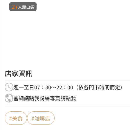
27
人藏口袋
店家資訊
週一至日07：30～22：00（依各門市時間而定）
官網請點我
粉絲專頁請點我
#
美食
#
咖啡店