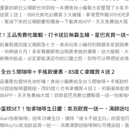
重要的節日父親節也快到啦～本週食尚小編幫大家整理了８家手
送買１送１、888元爽吃必勝客３大披薩、拿坡里炸雞309元吃
，幫接下來的父親節慶祝暖身～下載食尚APP，天天免費抽大獎
坡里必勝
家！王品免費吃龍蝦、打卡送巨無霸生蠔、星巴克買一送
的暑假還欣逢父親節及七夕，食尚玩家小編特別精選多家超殺美
、快樂過８月！多家餐廳都祭出犒賞老爸的優惠，送大龍蝦、大
爽暢快飲品，必定都能滿足你的口腹之慾，到時可以帶把拔或情
，天天免費抽大
全台５間咖啡＋手搖飲優惠，85度Ｃ拿鐵買４送２
品優惠包趕快先收好囉！食尚小編集結全台５間咖啡＋手搖飲好
分證送咖啡蛋糕組，而85度Ｃ也有拿鐵買４送２，初韻最新創
尚APP，天天免費抽大獎！目錄星巴克數位體驗買一送一怡客咖
鐵咖啡買４
蛋糕SET！怡客咖啡生日慶：氣泡飲買一送一、滿額送
kari怡客咖啡」迎來29歲生日，撇除「逢９不過生日」的習俗
精Mojito氣泡飲品買一送一、消費滿額送咖啡與吐司禮品組，