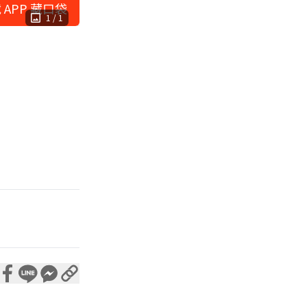
 APP 藏口袋
1
/
1