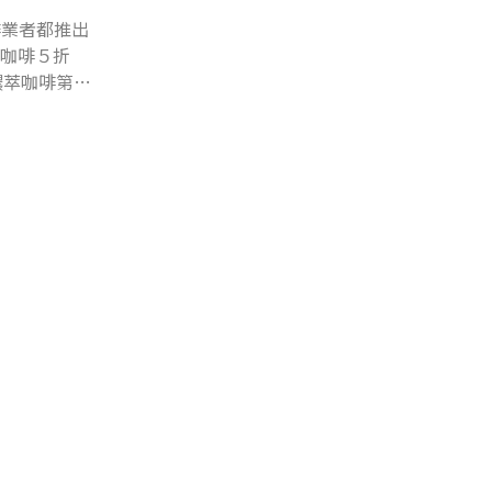
啡業者都推出
品咖啡５折
濃萃咖啡第２