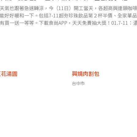
天氣也跟著急速轉涼，今（11日）開工當天，各超商與連鎖咖
能好好暖和一下。包括7-11超夯珍珠飲品第２杯半價、全家單
買一送一等等。下載食尚APP，天天免費抽大獎！01.7-11：
豆花湯圓
興燒肉割包
台中市