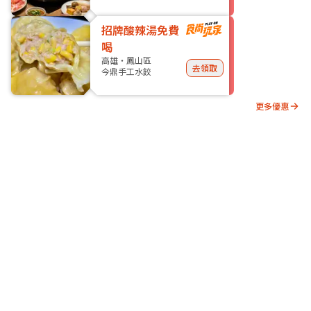
招牌酸辣湯免費
喝
高雄・鳳山區
去領取
今鼎手工水餃
更多優惠