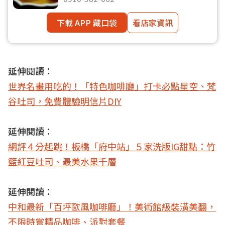
下載 APP 藏口袋
看店家資訊
延伸閱讀：
世界名畫用吃的！「特色咖啡廳」打卡必點星空、梵
谷吐司，免費體驗明信片DIY
延伸閱讀：
網評４分起跳！板橋「府中站」５家洗版IG甜點：竹
籃紅豆吐司、最美水果千層
延伸閱讀：
中和最新「百坪歐風咖啡廳」！美術館級裝潢美翻，
不限時嘗精品咖啡、派對套餐