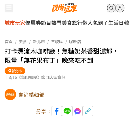
城市玩家
優惠券
節目
熱門
美食
旅行
懶人包
親子
生活
日韓
首頁
/
美食
/
新北市
/
三峽區
/
咖啡店
打卡漂流木咖啡廳！焦糖奶茶香甜濃郁，
限量「無花果布丁」晚來吃不到
新北市
｜8/16《魚肉鄉民》節目店家資訊
食尚編輯部
分享：