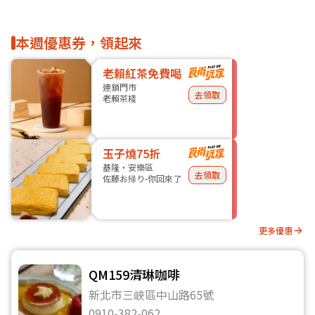
本週優惠券，領起來
老賴紅茶免費喝
連鎖門市
去領取
老賴茶棧
玉子燒75折
基隆・安樂區
去領取
佐藤お帰り-你回來了
更多優惠
QM159清琳咖啡
新北市三峽區中山路65號
0910-382-062