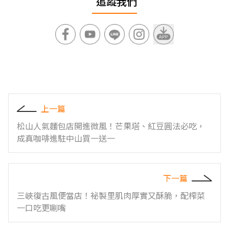
追蹤我們
上一篇
松山人氣麵包店開進微風！芒果塔、紅豆圓法必吃，
成真咖啡進駐中山買一送一
下一篇
三峽復古風便當店！祕製里肌肉厚實又酥脆，配榨菜
一口吃更唰嘴