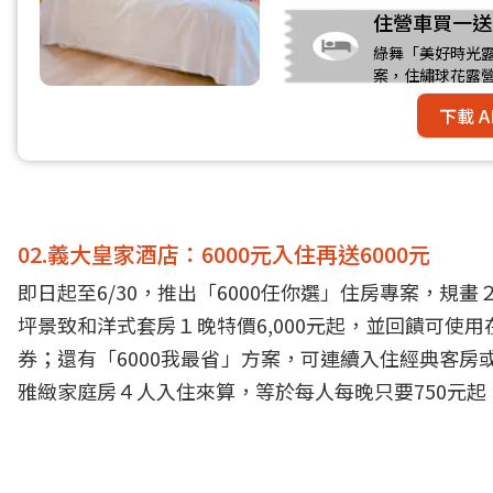
住營車買一送
綠舞「美好時光
案，住繡球花露
下載 A
02.義大皇家酒店：6000元入住再送6000元
即日起至6/30，推出「6000任你選」住房專案，規畫
坪景致和洋式套房１晚特價6,000元起，並回饋可使用
券；還有「6000我最省」方案，可連續入住經典客房
雅緻家庭房４人入住來算，等於每人每晚只要750元