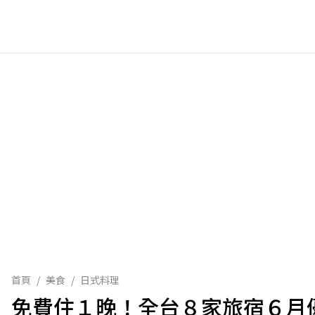
首頁
/
美食
/
日式料理
免費住１晚！全台８家旅宿６月