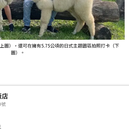
上圖），還可在擁有5.75公頃的日式主題園區拍照打卡（下
圖）。
飯店
9號
我