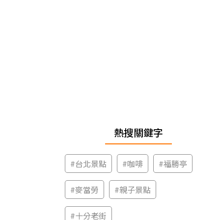
熱搜關鍵字
#
台北景點
#
咖啡
#
福勝亭
#
麥當勞
#
親子景點
#
十分老街