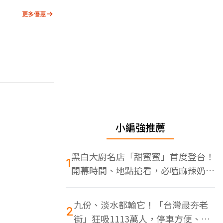
更多優惠
小編強推薦
黑白大廚名店「甜蜜蜜」首度登台！
1
開幕時間、地點搶看，必嗑麻辣奶油
蝦
九份、淡水都輸它！「台灣最夯老
2
街」狂吸1113萬人，停車方便、特