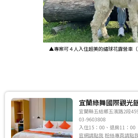
▲專案可４人入住超美的繡球花露營車（
宜蘭綠舞國際觀光
宜蘭縣五結鄉五濱路2段45
03-9603808
入住15：00、退房11：00
官網請點我
粉絲專頁請點