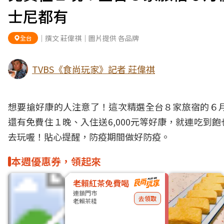
士尼都有
｜撰文 莊偉祺｜圖片提供 各品牌
全台
TVBS《食尚玩家》記者 莊偉祺
想要搶好康的人注意了！這次精選全台８家
旅宿
的６
還有
免費住１晚
、入住送6,000元等好康，就連吃到
去玩喔！貼心提醒，防疫期間做好防疫。
本週優惠券，領起來
老賴紅茶免費喝
連鎖門市
去領取
老賴茶棧