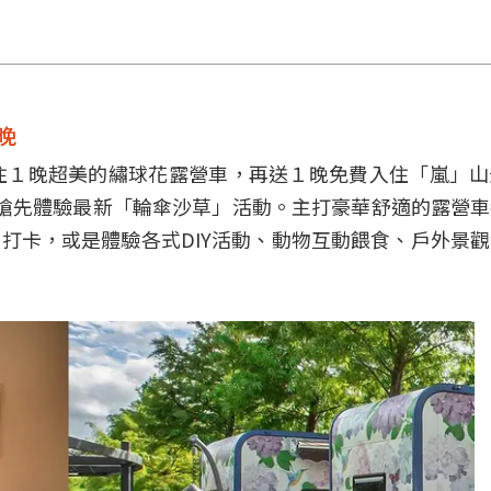
晚
住１晚超美的繡球花露營車，再送１晚免費入住「嵐」山
）可搶先體驗最新「輪傘沙草」活動。主打豪華舒適的露營
照打卡，或是體驗各式DIY活動、動物互動餵食、戶外景