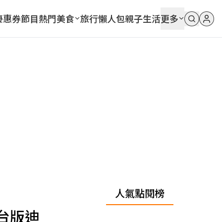
優惠券
節目
熱門
美食
旅行
懶人包
親子
生活
更多
人氣點閱榜
台版迪