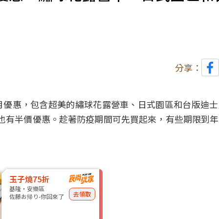
分享：
月優惠，包含超美的繡球花露營車、日式園區和台版迪士
飽也有半價優惠。趁著
防疫
期間可先買起來，有些期限到年
玉子燒75折
基隆・安樂區
去領取
佐藤お帰り-你回來了