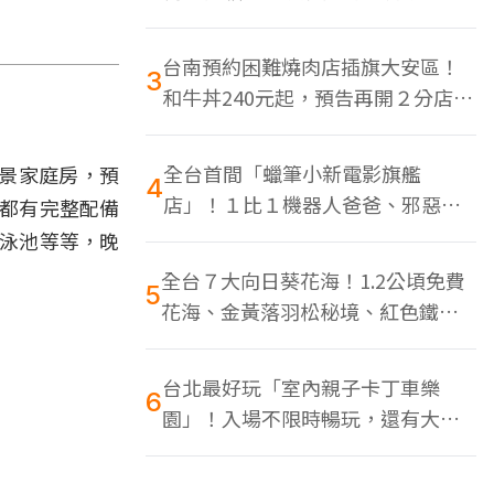
色美食多
台南預約困難燒肉店插旗大安區！
3
和牛丼240元起，預告再開２分店、
地點曝光
全台首間「蠟筆小新電影旗艦
景家庭房，預
4
店」！１比１機器人爸爸、邪惡正
車都有完整配備
男，百款周邊買翻
觀泳池等等，晚
全台７大向日葵花海！1.2公頃免費
5
花海、金黃落羽松秘境、紅色鐵橋
同框
台北最好玩「室內親子卡丁車樂
6
園」！入場不限時暢玩，還有大螢
幕Switch遊戲區