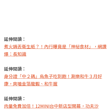
延伸閱讀：
煮火鍋丟衛生紙？！內行曝竟是「神祕食材」，網讚
爆：長知識
延伸閱讀：
身分證「中２碼」烏魚子吃到飽！涮樂和牛３月好
康，爽嗑金箔龍蝦、和牛握
延伸閱讀：
肉量免費加倍！12MINI台中新店型開幕，功夫沙