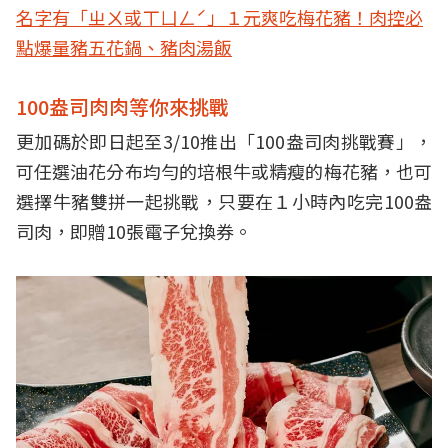
名字有「ㄓㄨ或ㄒㄩㄥˊ」１元爽吃梅花豬！肉控必
點爆量豬五花鍋、豬肉湯飯
100盎司肉肉等你來挑戰
更加碼於即日起至3/10推出「100盎司肉挑戰賽」，
可任選油花分布均勻的培根牛或精瘦的梅花豬，也可
選擇牛豬雙拼一起挑戰，只要在１小時內吃完100盎
司肉，即贈10張電子兌換券。