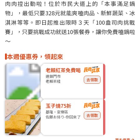
肉肉控出動啦！位於市民大道上的「本事滿足
鍋
物
」，最低只要328元就能爽嗑
肉品
、新鮮蔬菜、
冰
淇淋
等等。即日起推出限時３天「100盎司肉挑戰
賽」，只要挑戰成功就送10張餐券，讓你免費嗑鍋啦
～
本週優惠券，領起來
老賴紅茶免費喝
連鎖門市
去領取
老賴茶棧
玉子燒75折
基隆・安樂區
去領取
佐藤お帰り-你回來了
更多優惠