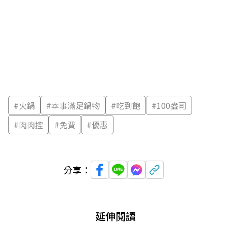
#
火鍋
#
本事滿足鍋物
#
吃到飽
#
100盎司
#
肉肉控
#
免費
#
優惠
分享：
延伸閱讀