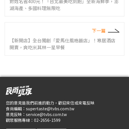
對姓名省400元！「台北最美吃到飽」全新海鮮季，澎
湖海產、多國料理無限吃
下一篇
【新開店】全台獨創「愛馬仕風格飯店」！寒居酒店
開賣，爽吃米其林一星早餐
您的意見是我們前進的動力，歡迎來信或來電反映
食尚編輯：
supertaste@tvbs.com.tw
意見反映：
service@tvbs.com.tw
觀眾服務專線：
02-2656-1599