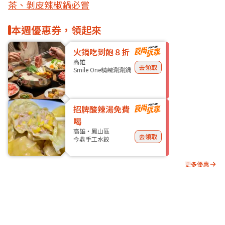
茶、剝皮辣椒鍋必嘗
本週優惠券，領起來
火鍋吃到飽８折
高雄
去領取
Smile One精緻涮涮鍋
招牌酸辣湯免費
喝
高雄・鳳山區
去領取
今鼎手工水餃
更多優惠