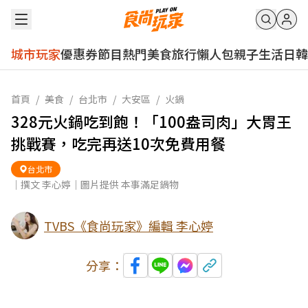
城市玩家
優惠券
節目
熱門
美食
旅行
懶人包
親子
生活
日韓
首頁
/
美食
/
台北市
/
大安區
/
火鍋
328元火鍋吃到飽！「100盎司肉」大胃王
挑戰賽，吃完再送10次免費用餐
台北市
｜撰文 李心婷｜圖片提供 本事滿足鍋物
TVBS《食尚玩家》編輯 李心婷
分享：