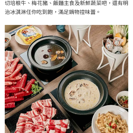
切培根牛、梅花豬、飯麵主食及新鮮蔬菜吧，還有明
治冰淇淋任你吃到飽，滿足鍋物控味蕾。