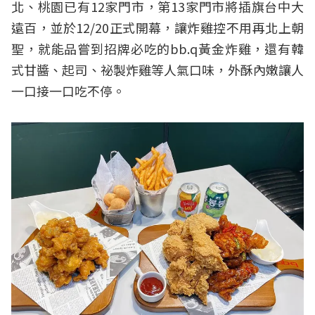
北、桃園已有12家門市，第13家門市將插旗台中大
遠百，並於12/20正式開幕，讓炸雞控不用再北上朝
聖，就能品嘗到招牌必吃的bb.q黃金炸雞，還有韓
式甘醬、起司、祕製炸雞等人氣口味，外酥內嫩讓人
一口接一口吃不停。