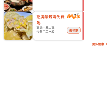
招牌酸辣湯免費
喝
高雄・鳳山區
去領取
今鼎手工水餃
更多優惠