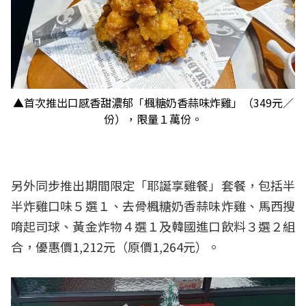
▲首次推出口感香甜濃郁「楓糖奶香蒜味炸雞」（349元／
份），限量１萬份。
另外同步推出期間限定「耶誕享雞餐」套餐，包括半
半炸雞口味５選１、去骨楓糖奶香蒜味炸雞、馬西搜
唷起司球、黃金炸物４選１及韓國進口飲料３選２組
合，優惠價1,212元（原價1,264元）。