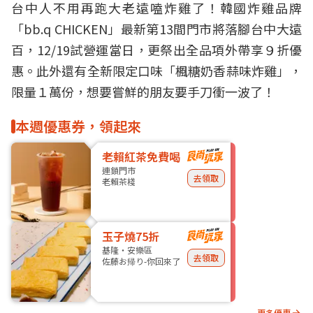
台中
人不用再跑大老遠嗑炸雞了！
韓國炸雞
品牌
「bb.q CHICKEN」最新第13間門市將落腳台中大遠
百，12/19試營運當日，更祭出全品項外帶享９折
優
惠
。此外還有全新限定口味「楓糖奶香蒜味炸雞」，
限量１萬份，想要嘗鮮的朋友要手刀衝一波了！
本週優惠券，領起來
老賴紅茶免費喝
連鎖門市
去領取
老賴茶棧
玉子燒75折
基隆・安樂區
去領取
佐藤お帰り-你回來了
更多優惠