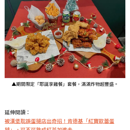
▲期間限定「耶誕享雞餐」套餐，滿滿炸物超豐盛。
延伸閱讀：
被漢堡耽誤蛋撻店出奇招！肯德基「紅寶歐蕾蛋
撻」，可不可熟成紅茶加進去