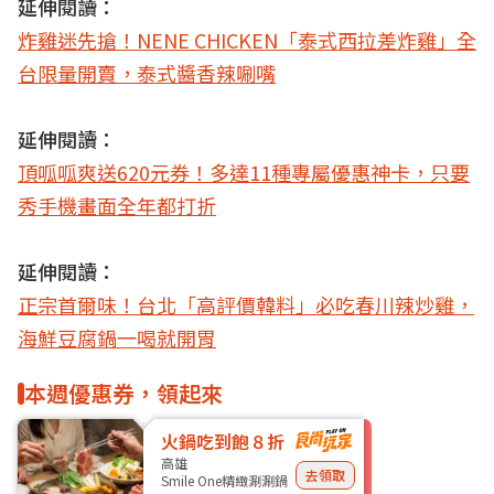
延伸閱讀：
炸雞迷先搶！NENE CHICKEN「泰式西拉差炸雞」全
台限量開賣，泰式醬香辣唰嘴
延伸閱讀：
頂呱呱爽送620元券！多達11種專屬優惠神卡，只要
秀手機畫面全年都打折
延伸閱讀：
正宗首爾味！台北「高評價韓料」必吃春川辣炒雞，
海鮮豆腐鍋一喝就開胃
本週優惠券，領起來
火鍋吃到飽８折
高雄
去領取
Smile One精緻涮涮鍋