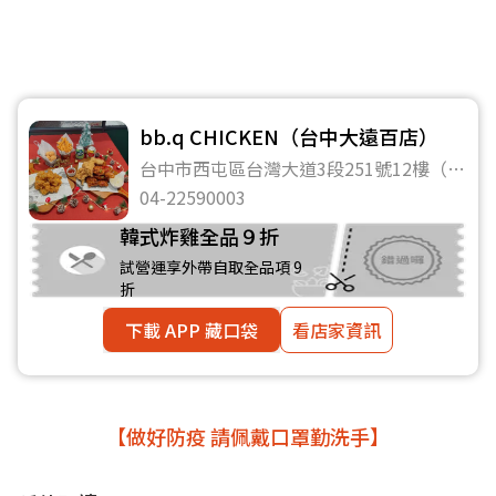
bb.q CHICKEN（台中大遠百店）
台中市西屯區台灣大道3段251號12樓（台
中大遠百）
04-22590003
韓式炸雞全品９折
試營運享外帶自取全品項 9
折
下載 APP 藏口袋
看店家資訊
【做好防疫 請佩戴口罩勤洗手】