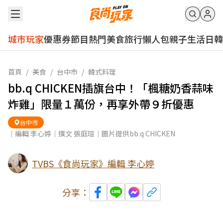
城市玩家
優惠券
節目
熱門
美食
旅行
懶人包
親子
生活
日韓
首頁
/
美食
/
台中市
/
韓式料理
bb.q CHICKEN插旗台中！「楓糖奶香蒜味
炸雞」限量１萬份，再享外帶９折優惠
台中市
｜編輯 李心婷｜撰文 張庭瑄｜圖片提供bb.q CHICKEN
TVBS《食尚玩家》編輯 李心婷
分享：