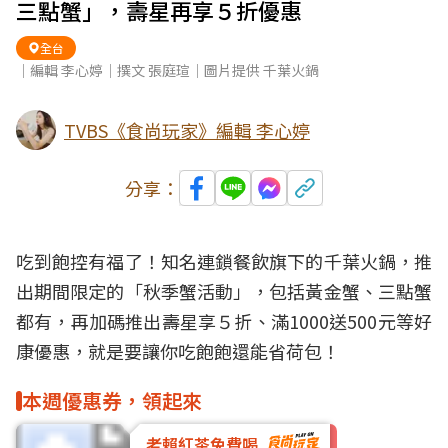
三點蟹」，壽星再享５折優惠
全台
｜編輯 李心婷｜撰文 張庭瑄｜圖片提供 千葉火鍋
TVBS《食尚玩家》編輯 李心婷
分享：
吃到飽
控有福了！知名連鎖餐飲旗下的千葉火鍋，推
出期間限定的「
秋季蟹
活動」，包括黃金蟹、三點蟹
都有，再加碼推出壽星享５折、滿1000送500元等好
康
優惠
，就是要讓你吃飽飽還能省荷包！
本週優惠券，領起來
老賴紅茶免費喝