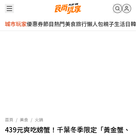
城市玩家
優惠券
節目
熱門
美食
旅行
懶人包
親子
生活
日韓
首頁
/
美食
/
火鍋
439元爽吃螃蟹！千葉冬季限定「黃金蟹、