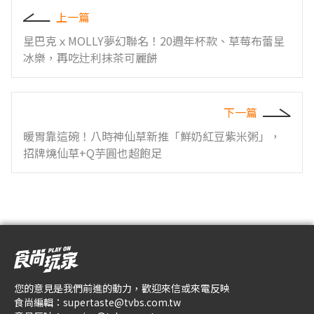
上一篇
星巴克ｘMOLLY夢幻聯名！20週年杯款、草莓布蕾星
冰樂，再吃辻利抹茶可麗餅
下一篇
暖胃靠這碗！八時神仙草新推「鮮奶紅豆紫米粥」，
招牌燒仙草+Q芋圓也超飽足
您的意見是我們前進的動力，歡迎來信或來電反映
食尚編輯：
supertaste@tvbs.com.tw