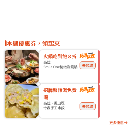
本週優惠券，領起來
火鍋吃到飽８折
高雄
去領取
Smile One精緻涮涮鍋
招牌酸辣湯免費
喝
高雄・鳳山區
去領取
今鼎手工水餃
更多優惠