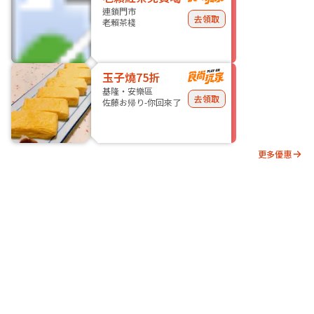
連鎖門市
去領取
老賴茶棧
玉子燒75折
基隆・安樂區
去領取
佐藤お帰り-你回來了
更多優惠