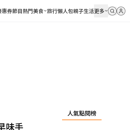
優惠券
節目
熱門
美食
旅行
懶人包
親子
生活
更多
人氣點閱榜
早味手