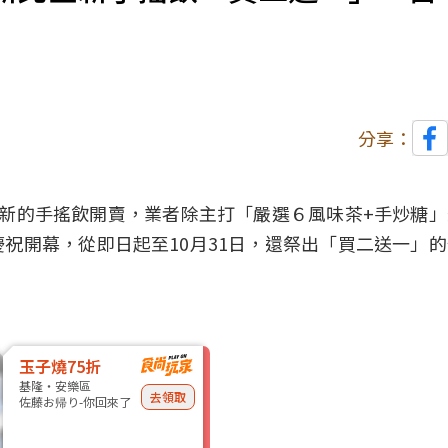
分享：
新的手搖飲開賣，業者除主打「嚴選６風味茶+手炒糖」
慶祝
開幕
，從即日起至10月31日，還祭出「買二送一」
玉子燒75折
基隆・安樂區
去領取
佐藤お帰り-你回來了