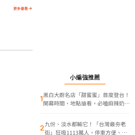
更多優惠
小編強推薦
黑白大廚名店「甜蜜蜜」首度登台！
1
開幕時間、地點搶看，必嗑麻辣奶油
蝦
九份、淡水都輸它！「台灣最夯老
2
街」狂吸1113萬人，停車方便、特