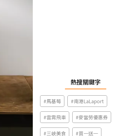
熱搜關鍵字
#
馬基莓
#
南港LaLaport
#
雲霄飛車
#
麥當勞優惠券
#
三峽美食
#
買一送一