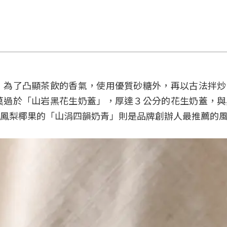
，為了凸顯茶飲的香氣，使用優質砂糖外，再以古法拌炒
莫過於「山岩黑花生奶蓋」，厚達３公分的花生奶蓋，與
鳳梨椰果的「山涓四韻奶青」則是品牌創辦人最推薦的