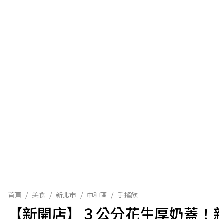
首頁
/
美食
/
新北市
/
中和區
/
手搖飲
【新開店】３公分花生厚奶蓋！