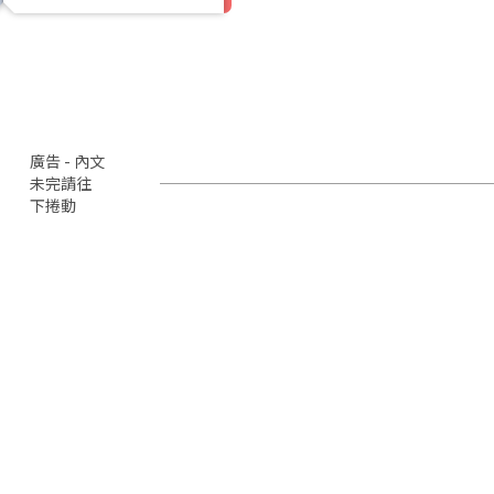
廣告 - 內文
未完請往
下捲動