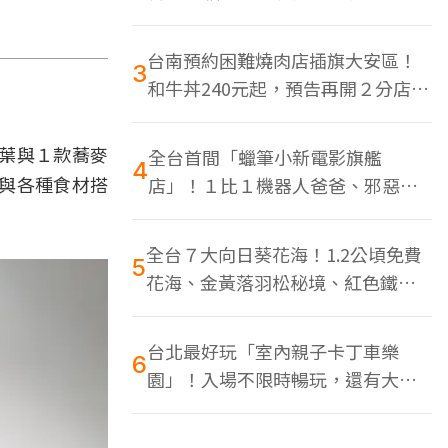
色美食多
台南預約困難燒肉店插旗大安區！
3
和牛丼240元起，預告再開２分店、
地點曝光
葉與１款蕎麥
全台首間「蠟筆小新電影旗艦
4
與各種食材搭
店」！１比１機器人爸爸、邪惡正
男，百款周邊買翻
全台７大向日葵花海！1.2公頃免費
5
花海、金黃落羽松秘境、紅色鐵橋
同框
台北最好玩「室內親子卡丁車樂
6
園」！入場不限時暢玩，還有大螢
幕Switch遊戲區