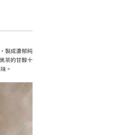
，製成濃郁純
黑茶的甘醇十
風味。