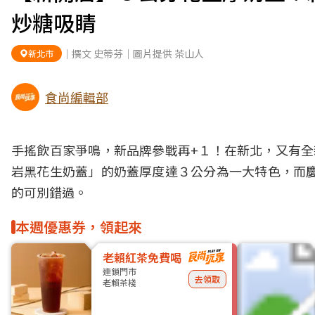
炒糖吸睛
｜撰文 史蒂芬｜圖片提供 茶山人
新北市
食尚編輯部
手搖飲
百家爭鳴，新品牌參戰再+１！在
新北
，又有全
岩黑花生奶蓋」的奶蓋厚度達３公分為一大特色，而
的可別錯過。
本週優惠券，領起來
老賴紅茶免費喝
連鎖門市
去領取
老賴茶棧