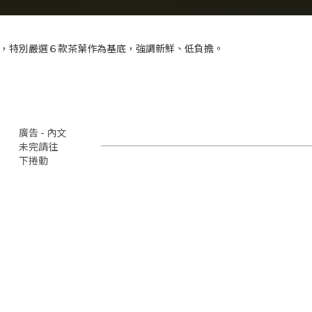
，特別嚴選６款茶葉作為基底，強調新鮮、低負擔。
廣告 - 內文
未完請往
下捲動