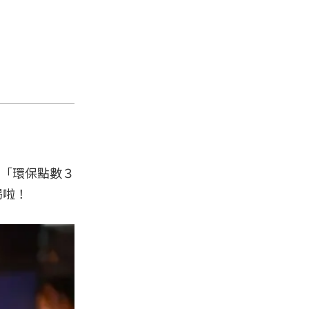
得「環保點數３
喝啦！