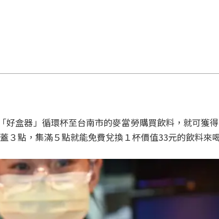
要持「好盒器」循環杯至台南市的麥當勞購買飲料，就可獲
蓋３點，集滿５點就能免費兌換１杯價值33元的飲料來