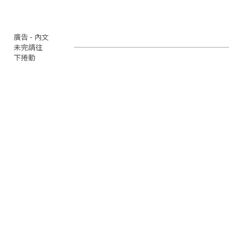
廣告 - 內文
未完請往
下捲動