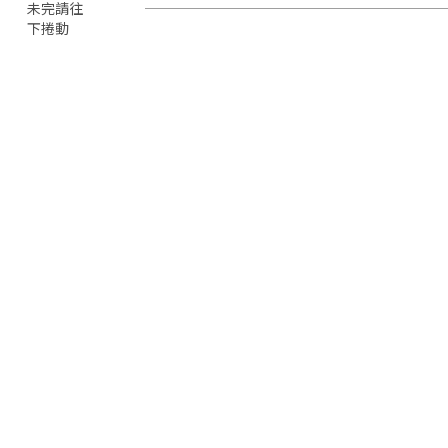
未完請往
下捲動