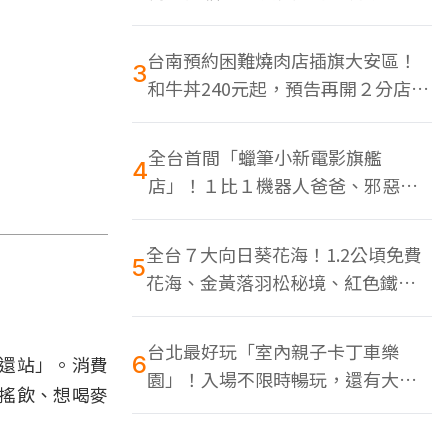
色美食多
台南預約困難燒肉店插旗大安區！
3
和牛丼240元起，預告再開２分店、
地點曝光
全台首間「蠟筆小新電影旗艦
4
店」！１比１機器人爸爸、邪惡正
男，百款周邊買翻
全台７大向日葵花海！1.2公頃免費
5
花海、金黃落羽松秘境、紅色鐵橋
同框
台北最好玩「室內親子卡丁車樂
6
還站」。消費
園」！入場不限時暢玩，還有大螢
搖飲、想喝麥
幕Switch遊戲區