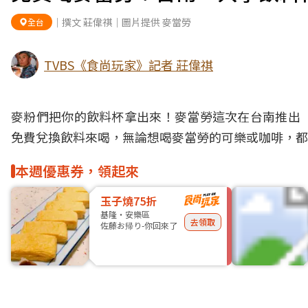
｜撰文 莊偉祺｜圖片提供 麥當勞
全台
TVBS《食尚玩家》記者 莊偉祺
麥粉們把你的
飲料
杯拿出來！
麥當勞
這次在
台南
推出
免費兌換飲料來喝，無論想喝麥當勞的可樂或咖啡，都
本週優惠券，領起來
玉子燒75折
基隆・安樂區
去領取
佐藤お帰り-你回來了