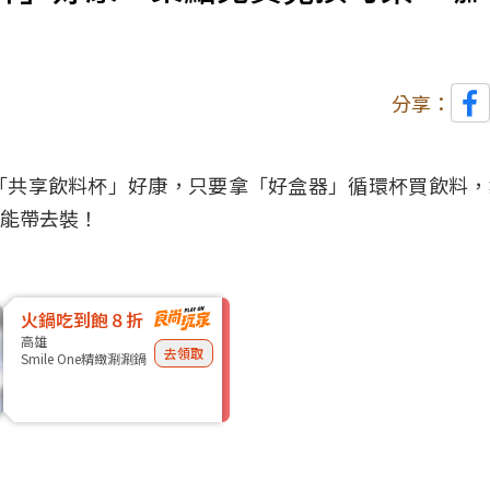
分享：
「共享飲料杯」好康，只要拿「好盒器」循環杯買飲料，
能帶去裝！
火鍋吃到飽８折
高雄
去領取
Smile One精緻涮涮鍋