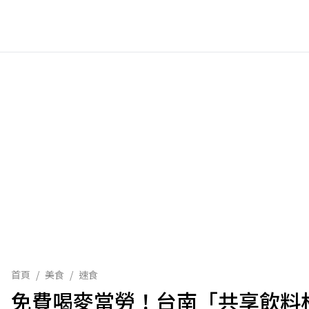
首頁
/
美食
/
速食
免費喝麥當勞！台南「共享飲料