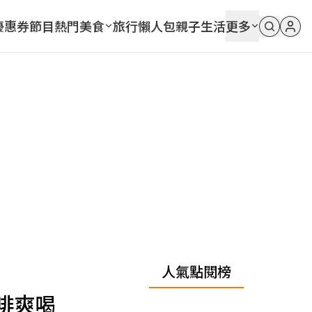
優惠券
節目
熱門
美食
旅行
懶人包
親子
生活
更多
人氣點閱榜
啡爽喝