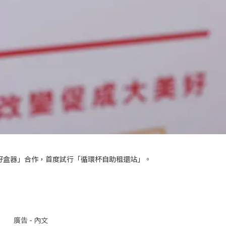
好盒器」合作，首度試行「循環杯自助租還站」。
廣告 - 內文