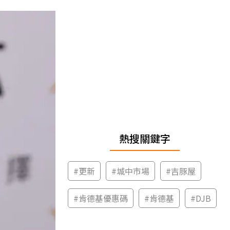
熱搜關鍵字
#
更新
#
城中市場
#
吉豚屋
#
肯德基優惠碼
#
肯德基
#
DJB