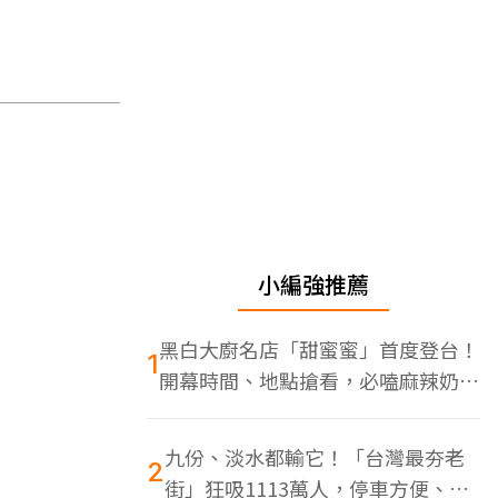
小編強推薦
黑白大廚名店「甜蜜蜜」首度登台！
1
開幕時間、地點搶看，必嗑麻辣奶油
蝦
九份、淡水都輸它！「台灣最夯老
2
街」狂吸1113萬人，停車方便、特