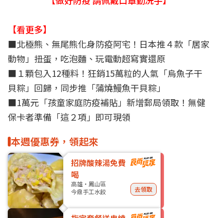
【做好防疫 請佩戴口罩勤洗手】
【看更多】
■
北極熊、無尾熊化身防疫阿宅！日本推４款「居家
動物」扭蛋，吃泡麵、玩電動超寫實還原
■
１顆包入12種料！狂銷15萬粒的人氣「烏魚子干
貝粽」回歸，同步推「蒲燒鰻魚干貝粽」
■
1萬元「孩童家庭防疫補貼」新增郵局領取！無健
保卡者準備「這２項」即可現領
本週優惠券，領起來
招牌酸辣湯免費
喝
高雄・鳳山區
去領取
今鼎手工水餃