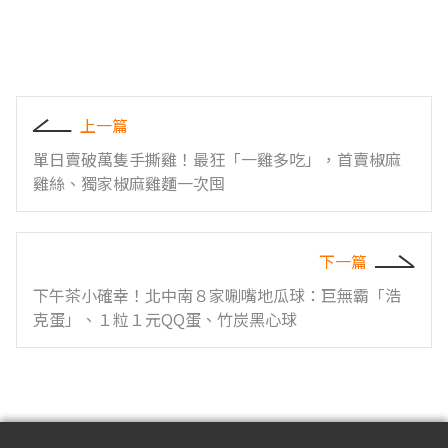
上一篇
單日賣破萬隻手撕雞！最狂「一雞多吃」，首賣椒麻
雞絲、獨家椒麻雞麵一次囤
下一篇
下午茶小確幸！北中南８家唰嘴地瓜球：巨無霸「浩
克蛋」、１粒１元QQ蛋、竹炭黑心球