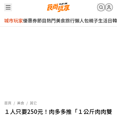
城市玩家
優惠券
節目
熱門
美食
旅行
懶人包
親子
生活
日韓
首頁
/
美食
/
其它
１人只要250元！肉多多推「１公斤肉肉雙