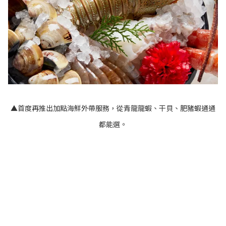
▲首度再推出加點海鮮外帶服務，從青龍龍蝦、干貝、肥豬蝦通通
都能選。