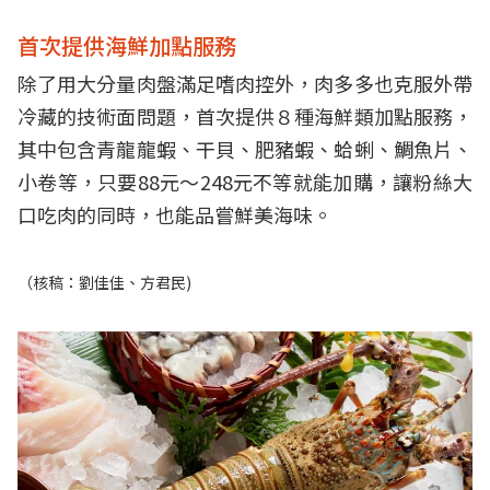
首次提供海鮮加點服務
除了用大分量肉盤滿足嗜肉控外，肉多多也克服外帶
冷藏的技術面問題，首次提供８種海鮮類加點服務，
其中包含青龍龍蝦、干貝、肥豬蝦、蛤蜊、鯛魚片、
小卷等，只要88元～248元不等就能加購，讓粉絲大
口吃肉的同時，也能品嘗鮮美海味。
（核稿：劉佳佳、方君民)