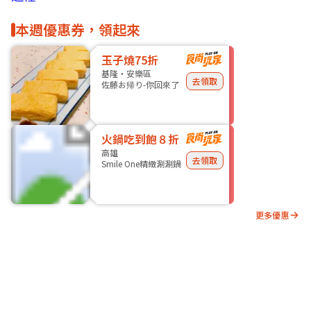
本週優惠券，領起來
玉子燒75折
基隆・安樂區
去領取
佐藤お帰り-你回來了
火鍋吃到飽８折
高雄
去領取
Smile One精緻涮涮鍋
更多優惠