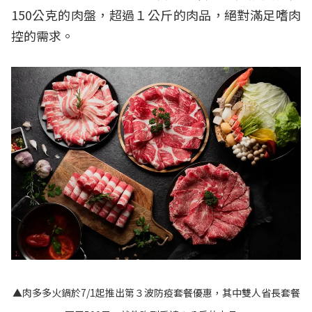
150公克的肉盤，超過１公斤的肉品，絕對滿足嗜肉
控的需求。
▲肉多多火鍋於7/1起推出第３波防疫套餐優惠，其中雙人省長套餐