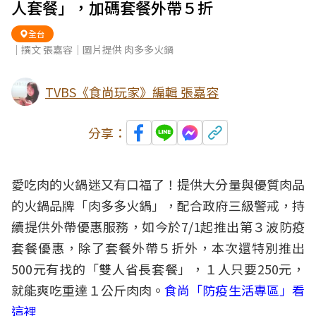
人套餐」，加碼套餐外帶５折
全台
｜撰文 張嘉容｜圖片提供 肉多多火鍋
TVBS《食尚玩家》編輯 張嘉容
分享：
愛吃肉的
火鍋迷
又有口福了！提供大分量與優質肉品
的火鍋品牌「肉多多火鍋」，配合政府三級警戒，持
續提供
外帶優惠
服務，如今於7/1起推出第３波
防疫
套餐
優惠
，除了套餐外帶５折外，本次還特別推出
500元有找的「雙人省長套餐」，１人只要250元，
就能爽吃重達１公斤肉肉。
食尚「防疫生活專區」看
這裡