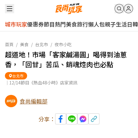
城市玩家
優惠券
節目
熱門
美食
旅行
懶人包
親子
生活
日韓
首頁
/
美食
/
台北市
/
夜市小吃
超道地！市場「客家鹹湯圓」喝得到油蔥
香，「回甘」苦瓜、銷魂焢肉也必點
台北市
｜12/14節目《熱血48小時》店家資訊
食尚編輯部
分享：