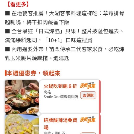
【看更多】
■ 在地饕客推薦！大湖客家料理這樣吃：草莓排骨
超唰嘴，梅干扣肉鹹香下飯
■
全台最狂「日式爆餡」貝果！整片披薩包進去、
滿滿爆料起司，「10+1」口味這裡買
■ 內用還要外帶！苗栗傳承三代客家米食，必吃煉
乳玉米脆片燒麻糬、熝湯匙
本週優惠券，領起來
火鍋吃到飽８折
高雄
去領取
Smile One精緻涮涮鍋
招牌酸辣湯免費
喝
高雄・鳳山區