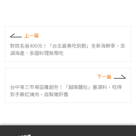
上一篇
對姓名省400元！「台北最美吃到飽」全新海鮮季，澎
湖海產、多國料理無限吃
下一篇
台中第三市場這攤超夯！「越南麵包」塞滿料，吃得
到手撕紅燒肉、自製豬肝醬