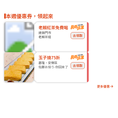
本週優惠券，領起來
老賴紅茶免費喝
連鎖門市
去領取
老賴茶棧
玉子燒75折
基隆・安樂區
去領取
佐藤お帰り-你回來了
更多優惠