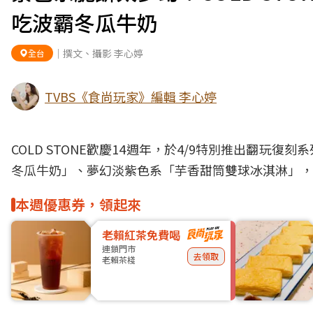
吃波霸冬瓜牛奶
｜撰文、攝影 李心婷
全台
TVBS《食尚玩家》編輯 李心婷
COLD STONE歡慶14週年，於4/9特別推出翻玩復
冬瓜牛奶」、夢幻淡紫色系「芋香甜筒雙球冰淇淋」，
本週優惠券，領起來
老賴紅茶免費喝
連鎖門市
去領取
老賴茶棧