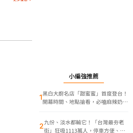
小編強推薦
黑白大廚名店「甜蜜蜜」首度登台！
1
開幕時間、地點搶看，必嗑麻辣奶油
蝦
九份、淡水都輸它！「台灣最夯老
2
街」狂吸1113萬人，停車方便、特