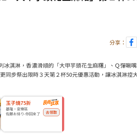
分享：
刻系列冰淇淋，香濃滑順的「大甲
芋頭
花生麻糬」、Ｑ彈唰嘴
更同步祭出限時３天第２杯50元優惠活動，讓冰淇淋控
玉子燒75折
基隆・安樂區
去領取
佐藤お帰り-你回來了