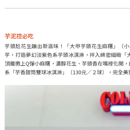
芋泥控必吃
芋頭尬花生蹦出新滋味！「大甲芋頭花生麻糬」（小杯
芋，打造夢幻淡紫色系芋頭冰淇淋，拌入綿密細緻「
頂層撒上Q彈小麻糬，濃醇花生、芋頭香在嘴裡化開，
系「芋香甜筒雙球冰淇淋」（130元／２球），完全美