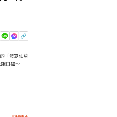
的「波霸仙草
大飽口福～
更多優惠