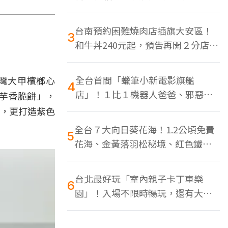
色美食多
台南預約困難燒肉店插旗大安區！
3
和牛丼240元起，預告再開２分店、
地點曝光
全台首間「蠟筆小新電影旗艦
台灣大甲檳榔心
4
店」！１比１機器人爸爸、邪惡正
芋香脆餅」，
男，百款周邊買翻
外，更打造紫色
全台７大向日葵花海！1.2公頃免費
5
花海、金黃落羽松秘境、紅色鐵橋
同框
台北最好玩「室內親子卡丁車樂
6
園」！入場不限時暢玩，還有大螢
幕Switch遊戲區