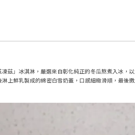
瓜凍茲凍茲」冰淇淋，嚴選來自彰化純正的冬瓜熬煮入冰，
後淋上鮮乳製成的綿密白雪奶蓋，口感細緻滑順，最後撒