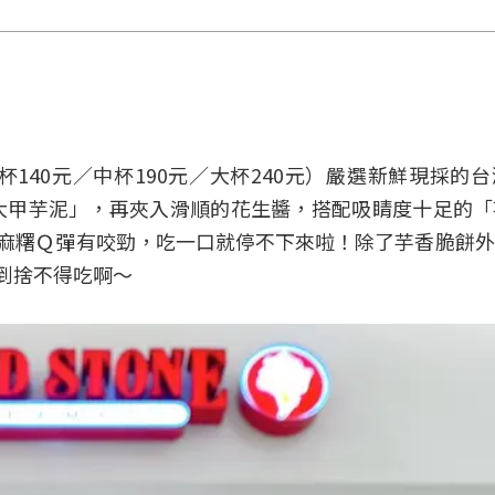
140元／中杯190元／大杯240元）嚴選新鮮現採的
大甲芋泥」，再夾入滑順的花生醬，搭配吸睛度十足的「
麻糬Ｑ彈有咬勁，吃一口就停不下來啦！除了芋香脆餅
到捨不得吃啊～