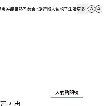
優惠券
節目
熱門
美食
旅行
懶人包
親子
生活
更多
人氣點閱榜
0元，再