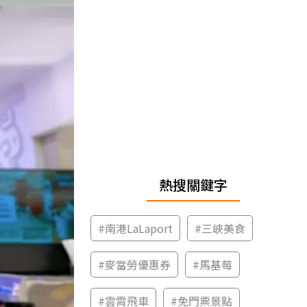
熱搜關鍵字
#
南港LaLaport
#
三峽美食
#
麥當勞優惠券
#
馬基莓
#
雲霄飛車
#
免門票景點