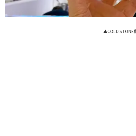
▲COLD STO