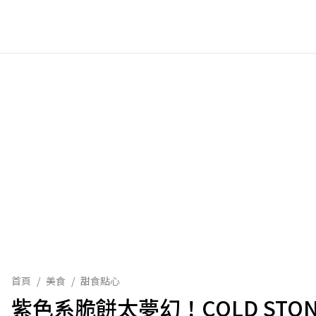
首頁
/
美食
/
甜食點心
紫色系脆餅太夢幻！COLD ST